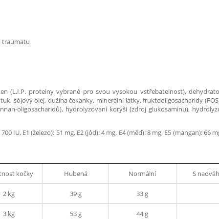
o traumatu
ten (L.I.P. proteiny vybrané pro svou vysokou vstřebatelnost), dehydrato
 tuk, sójový olej, dužina čekanky, minerální látky, fruktooligosacharidy (FO
nnan-oligosacharidů), hydrolyzovaní korýši (zdroj glukosaminu), hydrolyz
700 IU, E1 (železo): 51 mg, E2 (jód): 4 mg, E4 (měď): 8 mg, E5 (mangan): 66 mg
nost kočky
Hubená
Normální
S nadvá
2 kg
39 g
33 g
3 kg
53 g
44 g