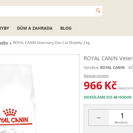
RYBY
DŮM A ZAHRADA
BLOG
kočky
ROYAL CANIN Veterinary Diet Cat Mobility 2 kg
ROYAL CANIN Veterin
Výrobce:
KÓ
ROYAL CANIN
Napsat recenzi
966
Kč
(9660.00 Kč
ODESÍLÁME DO 48 HODIN
−
Množství: