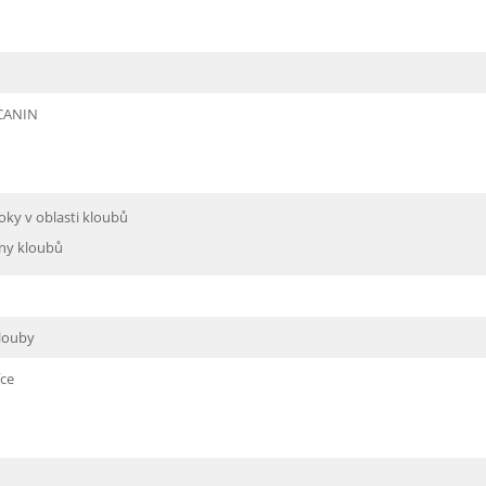
CANIN
oky v oblasti kloubů
ny kloubů
klouby
íce