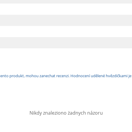
ili tento produkt, mohou zanechat recenzi. Hodnocení udělené hvězdičkami j
Nikdy znaleziono żadnych názoru