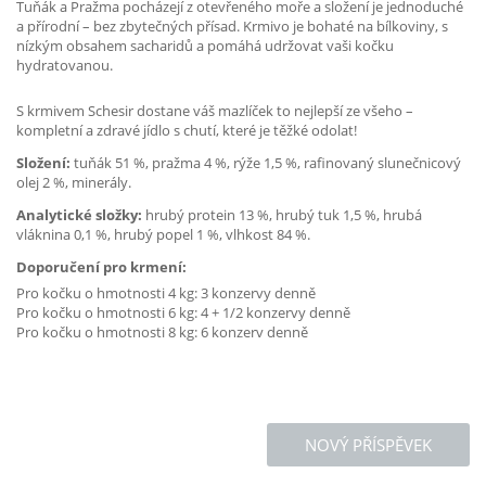
Tuňák a Pražma pocházejí z otevřeného moře a složení je jednoduché
a přírodní – bez zbytečných přísad. Krmivo je bohaté na bílkoviny, s
nízkým obsahem sacharidů a pomáhá udržovat vaši kočku
hydratovanou.
S krmivem Schesir dostane váš mazlíček to nejlepší ze všeho –
kompletní a zdravé jídlo s chutí, které je těžké odolat!
Složení:
tuňák 51 %, pražma 4 %, rýže 1,5 %, rafinovaný slunečnicový
olej 2 %, minerály.
Analytické složky:
hrubý protein 13 %, hrubý tuk 1,5 %, hrubá
vláknina 0,1 %, hrubý popel 1 %, vlhkost 84 %.
Doporučení pro krmení:
Pro kočku o hmotnosti 4 kg: 3 konzervy denně
Pro kočku o hmotnosti 6 kg: 4 + 1/2 konzervy denně
Pro kočku o hmotnosti 8 kg: 6 konzerv denně
NOVÝ PŘÍSPĚVEK