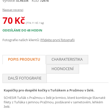
Výrobce:
KÓD:
72974
SCHESIR
Napsat recenzi
70
Kč
(774.11 Kč / kg)
ODESÍLÁME DO 48 HODIN
Fotografie našich klientů:
Přidejte první fotografii
POPIS PRODUKTU
CHARAKTERISTIKA
HODNOCENÍ
DALŠÍ FOTOGRAFIE
Kapsičky pro dospělé kočky s Tuňákem a Pražmou v želé.
SCHESIR Tuňák s Pražmou v želé je krmivo, které kombinuje šťavnaté
filety z Tuňáka s jemnou Pražmou, podávané v sametovém, lehkém
želé.