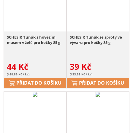
SCHESIR Tuňák s hovězím
SCHESIR Tuňák se šproty ve
masem v želé pro kočky 85 g
vývaru pro kočky 85 g
44
Kč
39
Kč
(488.89 Kč / kg)
(433.33 Kč / kg)
PŘIDAT DO KOŠÍKU
PŘIDAT DO KOŠÍKU