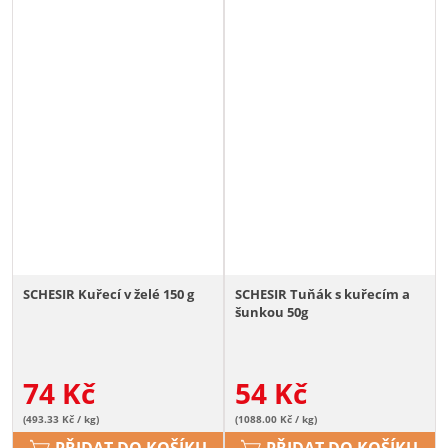
SCHESIR Kuřecí v želé 150 g
SCHESIR Tuňák s kuřecím a
šunkou 50g
74
Kč
54
Kč
(493.33 Kč / kg)
(1088.00 Kč / kg)
PŘIDAT DO KOŠÍKU
PŘIDAT DO KOŠÍKU