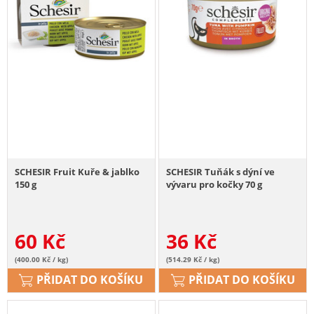
SCHESIR Fruit Kuře & jablko
SCHESIR Tuňák s dýní ve
150 g
vývaru pro kočky 70 g
60
Kč
36
Kč
(400.00 Kč / kg)
(514.29 Kč / kg)
PŘIDAT DO KOŠÍKU
PŘIDAT DO KOŠÍKU