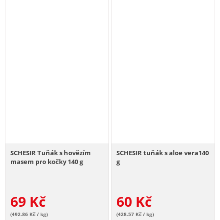
SCHESIR Tuňák s hovězím
SCHESIR tuňák s aloe vera140
masem pro kočky 140 g
g
69
Kč
60
Kč
(492.86 Kč / kg)
(428.57 Kč / kg)