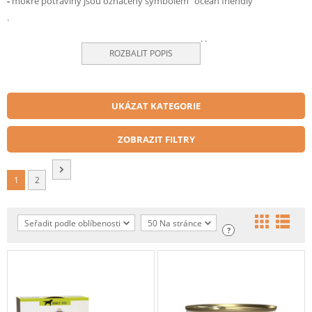
-
mokré potraviny jsou označeny symbolem "ocean friendly"
.
.
.
ROZBALIT POPIS
UKÁZAT KATEGORIE
ZOBRAZIT FILTRY
1
2
Seřadit podle oblíbenosti
50 Na stránce
?