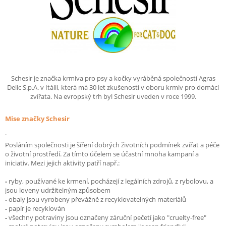
Schesir je značka krmiva pro psy a kočky vyráběná společností Agras
Delic S.p.A. v Itálii, která má 30 let zkušeností v oboru krmiv pro domácí
zvířata. Na evropský trh byl Schesir uveden v roce 1999.
Mise značky Schesir
.
Posláním společnosti je šíření dobrých životních podmínek zvířat a péče
o životní prostředí. Za tímto účelem se účastní mnoha kampaní a
iniciativ. Mezi jejich aktivity patří např.:
-
ryby, používané ke krmení, pocházejí z legálních zdrojů, z rybolovu, a
jsou loveny udržitelným způsobem
-
obaly jsou vyrobeny převážně z recyklovatelných materiálů
-
papír je recyklován
-
všechny potraviny jsou označeny záruční pečetí jako "cruelty-free"