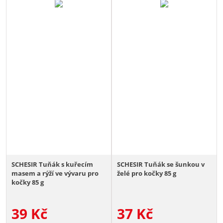
SCHESIR Tuňák s kuřecím
SCHESIR Tuňák se šunkou v
masem a rýží ve vývaru pro
želé pro kočky 85 g
kočky 85 g
39
Kč
37
Kč