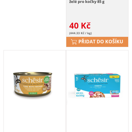
želé pro kočky 85 g
40
Kč
(444.33 Kč / kg)
PŘIDAT DO KOŠÍKU