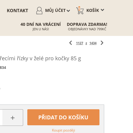
0
KONTAKT
MŮJ ÚČET
KOŠÍK
40 DNÍ NA VRÁCENÍ
DOPRAVA ZDARMA!
JEN U NÁS!
OBJEDNÁVKY NAD 799KČ
1127
z
1434
ecími řízky v želé pro kočky 85 g
834
)
+
PŘIDAT DO KOŠÍKU
Koupit později