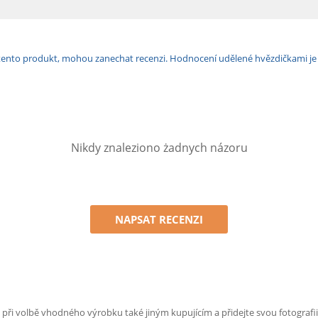
ili tento produkt, mohou zanechat recenzi. Hodnocení udělené hvězdičkami j
Nikdy znaleziono żadnych názoru
NAPSAT RECENZI
e při volbě vhodného výrobku také jiným kupujícím a přidejte svou fotografii