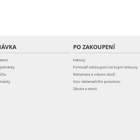
NÁVKA
PO ZAKOUPENÍ
atero
Faktury
bjednávky
Formulář odstoupení od kupní smlouvy
účtu
Reklamace a vrácení zboží
dnávky
Vzor reklamačního protokolu
Záruka a servis