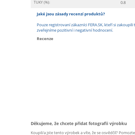
TUKY (%):
0.8
Jaké jsou zásady recenzí produktů?
Pouze registrovaní zákazníci FERA.SK, kteří si zakoup
zveřejníme pozitivní i negativní hodnocení.
Recenze
Děkujeme, že chcete přidat fotografii výrobku
Koupil/a jste tento výrobek a víte, že se osvědčil? Pomozt