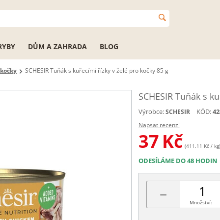
RYBY
DŮM A ZAHRADA
BLOG
 kočky
SCHESIR Tuňák s kuřecími řízky v želé pro kočky 85 g
SCHESIR Tuňák s kuř
Výrobce:
KÓD:
42
SCHESIR
Napsat recenzi
37
Kč
(411.11 Kč / kg
ODESÍLÁME DO 48 HODIN
−
Množství: