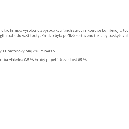
okré krmivo vyrobené z vysoce kvalitních surovin, které se kombinují a tvoř
ergii a pohodu vaší kočky. Krmivo bylo pečlivě sestaveno tak, aby poskytova
ý slunečnicový olej 2 %, minerály.
rubá vláknina 0,5 %, hrubý popel 1 %, vlhkost 85 %.