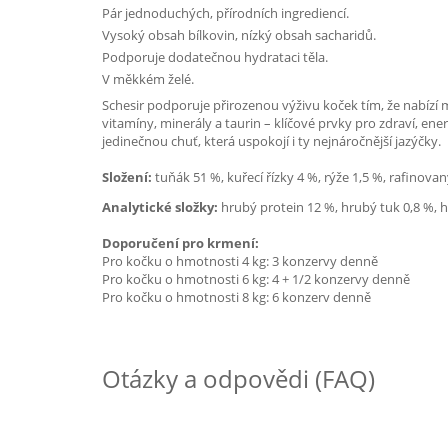
Pár jednoduchých, přírodních ingrediencí.
Vysoký obsah bílkovin, nízký obsah sacharidů.
Podporuje dodatečnou hydrataci těla.
V měkkém želé.
Schesir podporuje přirozenou výživu koček tím, že nabízí m
vitamíny, minerály a taurin – klíčové prvky pro zdraví, en
jedinečnou chuť, která uspokojí i ty nejnáročnější jazýčky.
Složení:
tuňák 51 %, kuřecí řízky 4 %, rýže 1,5 %, rafinovan
Analytické složky:
hrubý protein 12 %, hrubý tuk 0,8 %, h
Doporučení pro krmení:
Pro kočku o hmotnosti 4 kg: 3 konzervy denně
Pro kočku o hmotnosti 6 kg: 4 + 1/2 konzervy denně
Pro kočku o hmotnosti 8 kg: 6 konzerv denně
Otázky a odpovědi (FAQ)