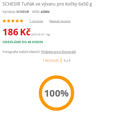
SCHESIR Tuňák ve vývaru pro kočky 6x50 g
Výrobce:
KÓD:
42884
SCHESIR
1 recenze
Napsat recenzi
186
Kč
(620.00 Kč / kg)
ODESÍLÁME DO 48 HODIN
Fotografie našich klientů:
Přidejte první fotografii
1 RECENZE
5 z 5
100%