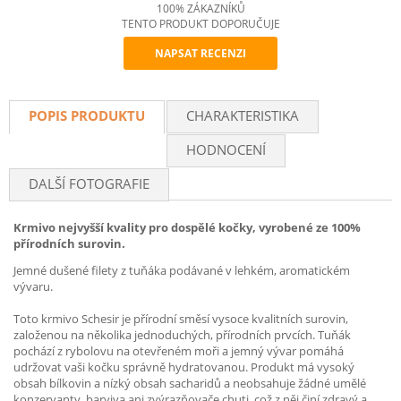
100% ZÁKAZNÍKŮ
TENTO PRODUKT DOPORUČUJE
NAPSAT RECENZI
Recommend
POPIS PRODUKTU
CHARAKTERISTIKA
HODNOCENÍ
DALŠÍ FOTOGRAFIE
Krmivo nejvyšší kvality pro dospělé kočky, vyrobené ze 100%
přírodních surovin.
Jemné dušené filety z tuňáka podávané v lehkém, aromatickém
vývaru.
Toto krmivo Schesir je přírodní směsí vysoce kvalitních surovin,
založenou na několika jednoduchých, přírodních prvcích. Tuňák
pochází z rybolovu na otevřeném moři a jemný vývar pomáhá
udržovat vaši kočku správně hydratovanou. Produkt má vysoký
obsah bílkovin a nízký obsah sacharidů a neobsahuje žádné umělé
konzervanty, barviva ani zvýrazňovače chuti, což z něj činí zdravý a