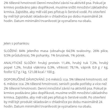
2% tělesné hmotnosti Denní množství závisí na aktivitě psa. Pokud je
krmivo podáváno jako doplňkové, musíme snížit množství základního
krmiva. Zajistěte, aby měl váš pes přístup k čerstvé vodě. Po otevření
by měl být produkt skladován v chladničce po dobu maximálně 24
hodin. Datum minimální trvanlivosti je vyznačeno na obalu.
Jelen s pohankou
SLOŽENÍ: 84% jeleního masa (obsahuje 64,5% svaloviny, 26% plíce,
9,5% průdušnice), 5% pohanky, 1% brusinek, 1% pórek.
ANALYTICKÉ SLOŽKY: hrubý protein 11,4%, hrubý tuk 7,2%, hrubý
popel 1,2%, hrubá vláknina 0,3%, vlhkost: 78,1%, vápník 0,9 g / kg,
fosfor 0,7 g / kg, 121,08 kcal / 100 g.
DOPORUČENÉ DÁVKOVÁNÍ: 2-6 měsíců: cca. 5% tělesné hmotnosti, od
6. měsíce: cca. 2% tělesné hmotnosti, senioři: podle potřeby a více než
2% tělesné hmotnosti. Denní množství závisí na aktivitě psa. Pokud je
krmivo podáváno jako doplňkové, musíme snížit množství základního
krmiva. Zajistěte, aby měl váš pes přístup k čerstvé vodě. Po otevření
by měl být produkt skladován v chladničce po dobu maximálně 24
hodin. Datum minimální trvanlivosti je vyznačeno na obalu.