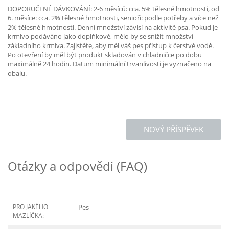
DOPORUČENÉ DÁVKOVÁNÍ: 2-6 měsíců: cca. 5% tělesné hmotnosti, od
6. měsíce: cca. 2% tělesné hmotnosti, senioři: podle potřeby a více než
2% tělesné hmotnosti. Denní množství závisí na aktivitě psa. Pokud je
krmivo podáváno jako doplňkové, mělo by se snížit množství
základního krmiva. Zajistěte, aby měl váš pes přístup k čerstvé vodě.
Po otevření by měl být produkt skladován v chladničce po dobu
maximálně 24 hodin. Datum minimální trvanlivosti je vyznačeno na
obalu.
NOVÝ PŘÍSPĚVEK
Otázky a odpovědi (FAQ)
PRO JAKÉHO
Pes
MAZLÍČKA: