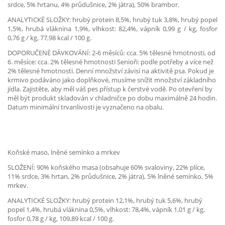
srdce, 5% hrtanu, 4% průdušnice, 2% játra), 50% brambor.
ANALYTICKÉ SLOŽKY: hrubý protein 8,5%, hrubý tuk 3,8%, hrubý popel
1,5%, hrubá vláknina 1,9%, vlhkost: 82,4%, vápník 0,99 g / kg, fosfor
0,76 g / kg, 77,98 kcal / 100 g.
DOPORUČENÉ DÁVKOVÁNÍ: 2-6 měsíců: cca. 5% tělesné hmotnosti, od
6. měsíce: cca. 2% tělesné hmotnosti Senioři: podle potřeby a více než
2% tělesné hmotnosti. Denní množství závisí na aktivitě psa. Pokud je
krmivo podáváno jako doplňkové, musíme snížit množství základního
jídla. Zajistěte, aby měl váš pes přístup k čerstvé vodě. Po otevření by
měl být produkt skladován v chladničce po dobu maximálně 24 hodin.
Datum minimální trvanlivosti je vyznačeno na obalu.
Koňské maso, lněné semínko a mrkev
SLOŽENÍ: 90% koňského masa (obsahuje 60% svaloviny, 22% plíce,
11% srdce, 3% hrtan, 2% průdušnice, 2% játra), 5% lněné semínko, 5%
mrkev.
ANALYTICKÉ SLOŽKY: hrubý protein 12,1%, hrubý tuk 5,6%, hrubý
popel 1,4%, hrubá vláknina 0,5%, vlhkost: 78,4%, vápník 1,01 g / kg,
fosfor 0,78 g / kg, 109,89 kcal / 100 g.