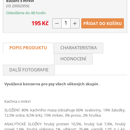
Bažant s mrkví
(ID 20002959)
Odesíláme do 48 hodin
195
Kč
−
+
PŘIDAT DO KOŠÍKU
POPIS PRODUKTU
CHARAKTERISTIKA
HODNOCENÍ
DALŠÍ FOTOGRAFIE
Vyvážená konzerva pro psy všech věkových skupin
.
Kachna s mrkví
SLOŽENÍ: 80% kachního masa (obsahuje 60% svaloviny, 19% žaludky,
12,5% srdce, 8,5% krk), 15% mrkev, 3% proso, 2% hruška.
ANALYTICKÉ SLOŽKY: hrubý protein 10,5%, hrubý tuk 7,9%, hrubý
popel 2,6%, hrubá vláknina 1%, vlhkost: 76,4%, vápník 1,05 g / kg,