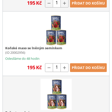
195
Kč
−
+
PŘIDAT DO KOŠÍKU
Koňské maso se lněným semínkem
(ID 20002956)
Odesíláme do 48 hodin
195
Kč
−
+
PŘIDAT DO KOŠÍKU