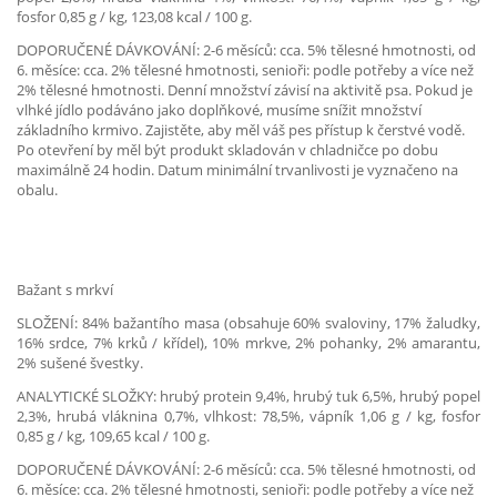
fosfor 0,85 g / kg, 123,08 kcal / 100 g.
DOPORUČENÉ DÁVKOVÁNÍ: 2-6 měsíců: cca. 5% tělesné hmotnosti, od
6. měsíce: cca. 2% tělesné hmotnosti, senioři: podle potřeby a více než
2% tělesné hmotnosti. Denní množství závisí na aktivitě psa. Pokud je
vlhké jídlo podáváno jako doplňkové, musíme snížit množství
základního krmivo. Zajistěte, aby měl váš pes přístup k čerstvé vodě.
Po otevření by měl být produkt skladován v chladničce po dobu
maximálně 24 hodin. Datum minimální trvanlivosti je vyznačeno na
obalu.
Bažant s mrkví
SLOŽENÍ: 84% bažantího masa (obsahuje 60% svaloviny, 17% žaludky,
16% srdce, 7% krků / křídel), 10% mrkve, 2% pohanky, 2% amarantu,
2% sušené švestky.
ANALYTICKÉ SLOŽKY: hrubý protein 9,4%, hrubý tuk 6,5%, hrubý popel
2,3%, hrubá vláknina 0,7%, vlhkost: 78,5%, vápník 1,06 g / kg, fosfor
0,85 g / kg, 109,65 kcal / 100 g.
DOPORUČENÉ DÁVKOVÁNÍ: 2-6 měsíců: cca. 5% tělesné hmotnosti, od
6. měsíce: cca. 2% tělesné hmotnosti, senioři: podle potřeby a více než