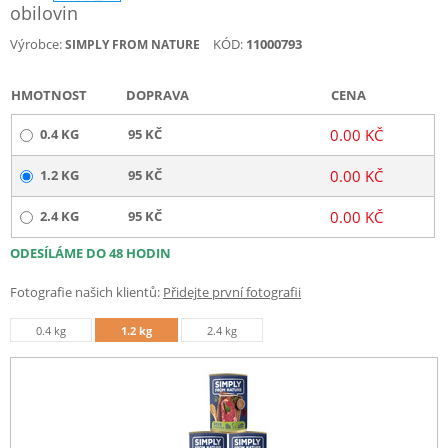
obilovin
Výrobce:
KÓD:
11000793
SIMPLY FROM NATURE
HMOTNOST
DOPRAVA
CENA
0.4 KG
95 KČ
0.00 KČ
1.2 KG
95 KČ
0.00 KČ
2.4 KG
95 KČ
0.00 KČ
ODESÍLÁME DO 48 HODIN
Fotografie našich klientů:
Přidejte první fotografii
0.4 kg
1.2 kg
2.4 kg