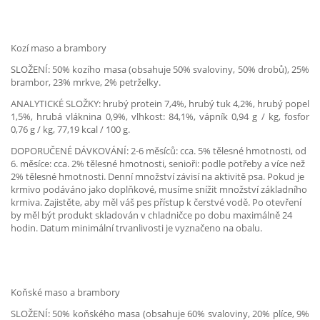
Kozí maso a brambory
SLOŽENÍ: 50% kozího masa (obsahuje 50% svaloviny, 50% drobů), 25%
brambor, 23% mrkve, 2% petrželky.
ANALYTICKÉ SLOŽKY: hrubý protein 7,4%, hrubý tuk 4,2%, hrubý popel
1,5%, hrubá vláknina 0,9%, vlhkost: 84,1%, vápník 0,94 g / kg, fosfor
0,76 g / kg, 77,19 kcal / 100 g.
DOPORUČENÉ DÁVKOVÁNÍ: 2-6 měsíců: cca. 5% tělesné hmotnosti, od
6. měsíce: cca. 2% tělesné hmotnosti, senioři: podle potřeby a více než
2% tělesné hmotnosti. Denní množství závisí na aktivitě psa. Pokud je
krmivo podáváno jako doplňkové, musíme snížit množství základního
krmiva. Zajistěte, aby měl váš pes přístup k čerstvé vodě. Po otevření
by měl být produkt skladován v chladničce po dobu maximálně 24
hodin. Datum minimální trvanlivosti je vyznačeno na obalu.
Koňské maso a brambory
SLOŽENÍ: 50% koňského masa (obsahuje 60% svaloviny, 20% plíce, 9%