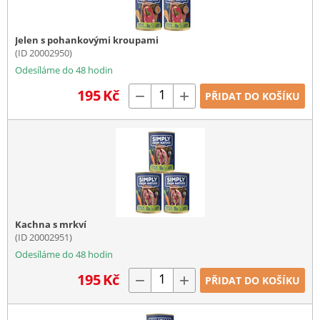
Jelen s pohankovými kroupami
(ID 20002950)
Odesíláme do 48 hodin
195
Kč
−
+
PŘIDAT DO KOŠÍKU
Kachna s mrkví
(ID 20002951)
Odesíláme do 48 hodin
195
Kč
−
+
PŘIDAT DO KOŠÍKU