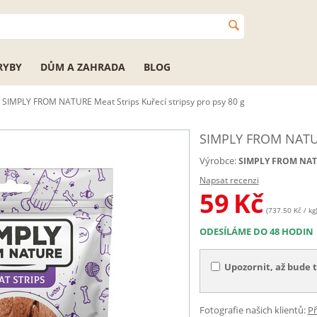
RYBY
DŮM A ZAHRADA
BLOG
SIMPLY FROM NATURE Meat Strips Kuřecí stripsy pro psy 80 g
SIMPLY FROM NATURE
Výrobce:
SIMPLY FROM NA
Napsat recenzi
59
Kč
(737.50 Kč / kg
ODESÍLÁME DO 48 HODIN
Upozornit, až bude 
Fotografie našich klientů:
Př