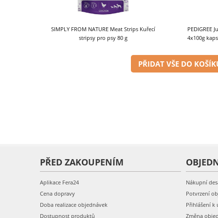
SIMPLY FROM NATURE Meat Strips Kuřecí
PEDIGREE Ju
stripsy pro psy 80 g
4x100g kapsi
PŘIDAT VŠE DO KOŠÍK
PŘED ZAKOUPENÍM
OBJED
Aplikace Fera24
Nákupní des
Cena dopravy
Potvrzení o
Doba realizace objednávek
Přihlášení k 
Dostupnost produktů
Změna obje