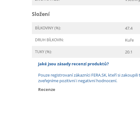
Složení
BÍLKOVINY (%):
47.4
DRUH BÍLKOVIN:
Kuře
TUKY (%):
20.1
Jaké jsou zásady recenzí produktů?
Pouze registrovaní zákazníci FERA.SK, kteří si zakoup
zveřejníme pozitivní i negativní hodnocení.
Recenze