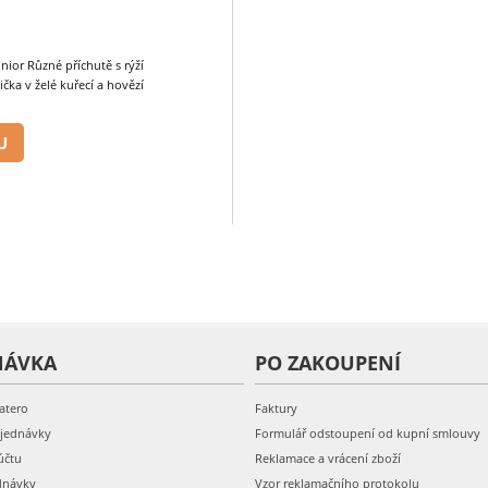
nior Různé příchutě s rýží
čka v želé kuřecí a hovězí
U
NÁVKA
PO ZAKOUPENÍ
atero
Faktury
bjednávky
Formulář odstoupení od kupní smlouvy
účtu
Reklamace a vrácení zboží
dnávky
Vzor reklamačního protokolu