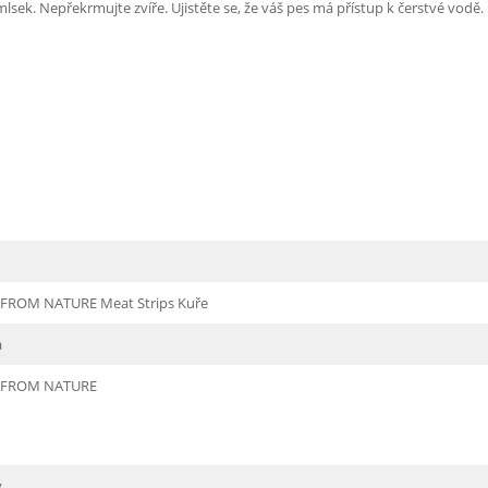
k. Nepřekrmujte zvíře. Ujistěte se, že váš pes má přístup k čerstvé vodě.
FROM NATURE Meat Strips Kuře
a
 FROM NATURE
y