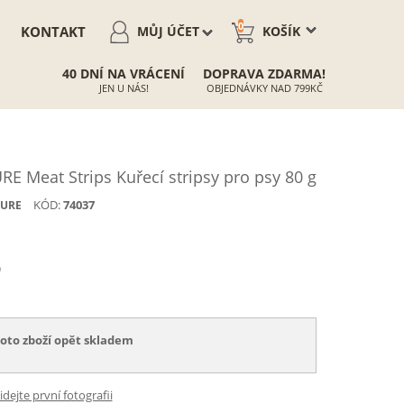
0
KONTAKT
MŮJ ÚČET
KOŠÍK
40 DNÍ NA VRÁCENÍ
DOPRAVA ZDARMA!
JEN U NÁS!
OBJEDNÁVKY NAD 799KČ
 Meat Strips Kuřecí stripsy pro psy 80 g
KÓD:
74037
TURE
)
toto zboží opět skladem
idejte první fotografii