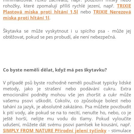
rohožky, které zpomalují příliš rychlé jezení, např.
TRIXIE
Plastová miska proti hltání 1,5l
nebo
TRIXIE Nerezová
miska proti hltání 1l
.
Škytavka se může vyskytnout i u spícího psa - může jej
obtěžovat, pokud se pes probudí, ale není nebezpečná.
Co byste neměli dělat, když má pes škytavku?
V případě psů byste rozhodně neměli používat typicky lidské
metody, jako je strašení nebo podávání cukru. Extra
emocionální podněty mohou vše jen zhoršit a cukr může
vašemu psovi uškodit. Cokoliv, co způsobuje bolest nebo
tahání za jazyk, je absolutně zakázáno. Psa můžete povzbudit
k pití vody, ale pokud se na to necítí, nenuťte ho, nebo, co je
ještě horší, nelijte mu vodu do tlamy. Pokud vyloučíte
udušení, můžete dát svému psovi pamlsek ke kousání, např.
SIMPLY FROM NATURE Přírodní jelení tyčinky
- stimulace