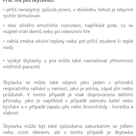
Proč má pes škytavku?
• příliš nenasytný způsob jezení, v důsledku čehož je labyrint
rychle stimulován
• stav silného emočního rozrušení, například poté, co se
majitel vrátí domů nebo po intenzivní hře
• náhlá změna okolní teploty nebo pití příliš studené či teplé
vody
• výskyt škytavky u psa může také naznačovat přítomnost
vnitřních parazitů
Škytavka se může také objevit jako jeden z příznaků
respiračního selhání u nemocí, jako je astma, zápal plic nebo
průdušek. V tomto případě je však doprovázena dalšími
příznaky, jako je například v případě astmatu kašel nebo
kýchání a v případě zápalu plic nebo bronchitidy - horečka a
slabost.
Škytavka může být také způsobena zakuckáním se jídlem
nebo cizím tělesem, ale v tomto případě je škytavka