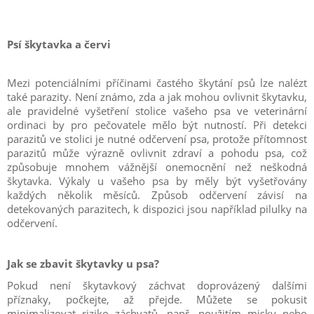
Psí škytavka a červi
Mezi potenciálními příčinami častého škytání psů lze nalézt
také parazity. Není známo, zda a jak mohou ovlivnit škytavku,
ale pravidelné vyšetření stolice vašeho psa ve veterinární
ordinaci by pro pečovatele mělo být nutností. Při detekci
parazitů ve stolici je nutné odčervení psa, protože přítomnost
parazitů může výrazně ovlivnit zdraví a pohodu psa, což
způsobuje mnohem vážnější onemocnění než neškodná
škytavka. Výkaly u vašeho psa by měly být vyšetřovány
každých několik měsíců. Způsob odčervení závisí na
detekovaných parazitech, k dispozici jsou například pilulky na
odčervení.
Jak se zbavit škytavky u psa?
Pokud není škytavkový záchvat doprovázený dalšími
příznaky, počkejte, až přejde. Můžete se pokusit
minimalizovat riziko záchvatů, např. použitím misky nebo