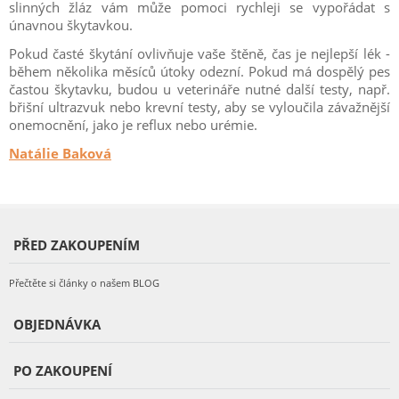
slinných žláz vám může pomoci rychleji se vypořádat s
únavnou škytavkou.
Pokud časté škytání ovlivňuje vaše štěně, čas je nejlepší lék -
během několika měsíců útoky odezní. Pokud má dospělý pes
častou škytavku, budou u veterináře nutné další testy, např.
břišní ultrazvuk nebo krevní testy, aby se vyloučila závažnější
onemocnění, jako je reflux nebo urémie.
Natálie Baková
PŘED ZAKOUPENÍM
Přečtěte si články o našem BLOG
OBJEDNÁVKA
PO ZAKOUPENÍ