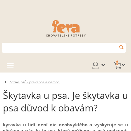
CHOVATELSKÉ POTŘEBY
0
Zdraví psů - prevence a nemoci
Škytavka u psa. Je škytavka u
psa důvod k obavám?
kytavka u lidí není nic neobvyklého a vyskytuje se u
většiny z nás. Je to jev, který můžeme u psů podcenit,