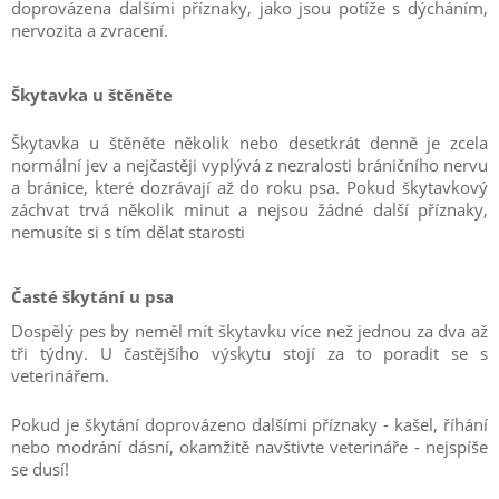
doprovázena dalšími příznaky, jako jsou potíže s dýcháním,
nervozita a zvracení.
Škytavka u štěněte
Škytavka u štěněte několik nebo desetkrát denně je zcela
normální jev a nejčastěji vyplývá z nezralosti bráničního nervu
a bránice, které dozrávají až do roku psa. Pokud škytavkový
záchvat trvá několik minut a nejsou žádné další příznaky,
nemusíte si s tím dělat starosti
Časté škytání u psa
Dospělý pes by neměl mít škytavku více než jednou za dva až
tři týdny. U častějšího výskytu stojí za to poradit se s
veterinářem.
Pokud je škytání doprovázeno dalšími příznaky - kašel, říhání
nebo modrání dásní, okamžitě navštivte veterináře - nejspíše
se dusí!