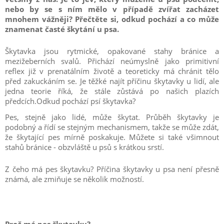
nebo by se s ním mělo v případě zvířat zacházet
mnohem vážněji? Přečtěte si, odkud pochází a co může
znamenat časté škytání u psa.
Škytavka jsou rytmické, opakované stahy bránice a
mezižeberních svalů. Přichází neúmyslně jako primitivní
reflex již v prenatálním životě a teoreticky má chránit tělo
před zakuckáním se. Je těžké najít příčinu škytavky u lidí, ale
jedna teorie říká, že stále zůstává po našich plazích
předcích.Odkud pochází psí škytavka?
Pes, stejně jako lidé, může škytat. Průběh škytavky je
podobný a řídí se stejným mechanismem, takže se může zdát,
že škytající pes mírně poskakuje. Můžete si také všimnout
stahů bránice - obzvláště u psů s krátkou srstí.
Z čeho má pes škytavku? Příčina škytavky u psa není přesně
známá, ale zmiňuje se několik možností.