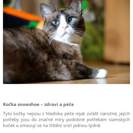
Kočka snowshoe – zdraví a péče
Tyto kočky nejsou z hlediska péče nijak zvlášť náročné, jejich
potřeby jsou do značné míry podobné potřebám siamských
koček a omezují se na čištění srsti jednou týdně.