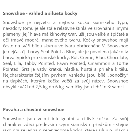
Snowshoe - vzhled a silueta kočky
Snowshoe je největší a nejtěžší kočka siamského typu,
navzdory tomu je ale stále relativně štíhlá ve srovnání s jinými
plemeny. Její hlava má klínovitý tvar, uši jsou velké a špičaté a
oči tmavě modré, mandlového tvaru. Kočky snowshoe mají
často na tváři bílou skvrnu ve tvaru obráceného V. Snowshoe
je nejčastěji barvy Seal Point a Blue, ale je povolena jakákoliv
barva typická pro siamské kočky: Rot, Creme, Blau, Chocolate,
Seal, Lila, Tabby Pointed, Fawn Pointed, Cinammon a Tortie
Pointed. Srst je vždy krátká, hladká, hustá a přiléhá k tělu.
Nejcharakterističtějším prvkem vzhledu jsou bílé „ponožky“
na tlapkách, kterým kočka vděčí za svůj název. Snowshoe
obvykle váží od 2,5 kg do 6 kg, samičky jsou lehčí než samci.
Povaha a chování snowshoe
Snowshoe jsou velmi inteligentní a citlivé kočky. Za svůj
charakter vděčí především svým siamským předkům - stejně
jako oni se jedná o sebevědomé kočky, které usilují o lidskou