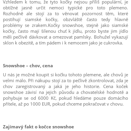
Vzhledem k tomu, že tyto kočky nejsou příliš populární, je
obtížné jasně určit nemoci typické pro toto plemeno.
Rozhodně ale stojí za to věnovat pozornost těm, které
postihují siamské kočky, obzvláště často tedy hlavně
problémy se zrakem.Kočky snowshoe, stejně jako siamské
kočky, často mají šílenou chuť k jídlu, proto byste jim jídlo
měli pečlivě dávkovat a omezovat pamlsky. Bohužel vykazují
sklon k obezitě, a tím pádem i k nemocem jako je cukrovka.
Snowshoe – chov, cena
U nás je možné koupit si kočku tohoto plemene, ale chovů je
velmi málo. Při nákupu stojí za to pečlivě zkontrolovat, zda je
chov zaregistrovaný a jaká je jeho historie. Cena koček
snowshoe závisí na jejich původu a chovatelské hodnotě a
pohybuje se od 6000 Kč, pokud hledáme pouze domácího
přítele, až po 1000 EUR, pokud chceme pokračovat v chovu.
Zajímavý fakt o kočce snowshoe