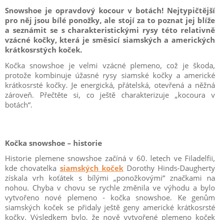
Snowshoe je opravdový kocour v botách! Nejtypičtější
pro něj jsou bílé ponožky, ale stojí za to poznat jej blíže
a seznámit se s charakteristickými rysy této relativně
vzácné kočky, která je směsicí siamských a amerických
krátkosrstých koček.
Kočka snowshoe je velmi vzácné plemeno, což je škoda,
protože kombinuje úžasné rysy siamské kočky a americké
krátkosrsté kočky. Je energická, přátelská, otevřená a něžná
zároveň. Přečtěte si, co ještě charakterizuje „kocoura v
botách“.
Kočka snowshoe – historie
Historie plemene snowshoe začíná v 60. letech ve Filadelfii,
kde chovatelka
siam
ských koček
Dorothy Hinds-Daugherty
získala vrh koťátek s bílými „ponožkovými“ značkami na
nohou. Chyba v chovu se rychle změnila ve výhodu a bylo
vytvořeno nové plemeno - kočka snowshoe. Ke genům
siamských koček se přidaly ještě geny americké krátkosrsté
kočky. Výsledkem bylo, že nově vytvořené plemeno koček