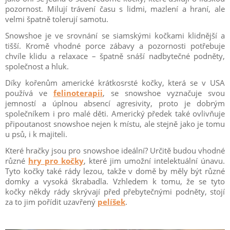
pozornost. Milují trávení času s lidmi, mazlení a hraní, ale
velmi špatně tolerují samotu.
Snowshoe je ve srovnání se siamskými kočkami klidnější a
tišší. Kromě vhodné porce zábavy a pozornosti potřebuje
chvíle klidu a relaxace – špatně snáší nadbytečné podněty,
společnost a hluk.
Díky kořenům americké krátkosrsté kočky, která se v USA
používá ve
felinoterapii
, se snowshoe vyznačuje svou
jemností a úplnou absencí agresivity, proto je dobrým
společníkem i pro malé děti. Americký předek také ovlivňuje
připoutanost snowshoe nejen k místu, ale stejně jako je tomu
u psů, i k majiteli.
Které hračky jsou pro snowshoe ideální? Určitě budou vhodné
různé
hry pro kočky
, které jim umožní intelektuální únavu.
Tyto kočky také rády lezou, takže v domě by měly být různé
domky a vysoká škrabadla. Vzhledem k tomu, že se tyto
kočky někdy rády skrývají před přebytečnými podněty, stojí
za to jim pořídit uzavřený
pelíšek
.