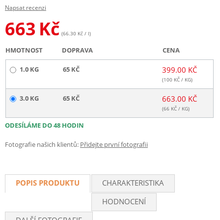
Napsat recenzi
663
Kč
(66.30 Kč / l)
HMOTNOST
DOPRAVA
CENA
1.0 KG
65 KČ
399.00 KČ
(
100
KČ / KG)
3.0 KG
65 KČ
663.00 KČ
(
66
KČ / KG)
ODESÍLÁME DO 48 HODIN
Fotografie našich klientů:
Přidejte první fotografii
POPIS PRODUKTU
CHARAKTERISTIKA
HODNOCENÍ