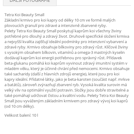
DALŠÍ FOTOGRAFIE
Tetra Koi Beauty Small
Základní krmivo pro koi kapry od délky 10 cm ve formě malých
plovoucích granulí pro zdravé a intenzivně zbarvené ryby.
Pelety Tetra Koi Beauty Small poskytují kaprům koi všechny živiny
potřebné pro dlouhý a zdravý život. Druhově specifické složení krmiva
a nejvyšší kvalita zajišťují ideální podmínky pro intenzivní vybarvení a
zdravé ryby. Krmivo obsahuje bílkoviny pro zdravý růst. Klíčové živiny
s vysokým obsahem bílkovin, vitamínů a omega-3 mastných kyselin
dodávají kaprům koi energii potřebnou pro správný růst. Přídavek
beta-glukanu pomáhá koi kaprům vyvinout zdravý imunitní systém v
mladém věku, který je účinně chrání před nemocemi. Krmivo obsahuje
také sacharidy (další z hlavních zdrojů energie), které jsou pro koi
kapry ideální. Přídatné látky, jako je beta-karoten (součást např. mrkve
a batátů), zároveň zvýrazňují zbarvení ryb. Vysoká kvalita surovin má
velký vliv na optimální využití potravin. Složky jsou dobře stravitelné a
také pomáhají udržovat čistou a kvalitní vodu. Pelety Tetra Koi Beauty
Small jsou vyváženým základním krmivem pro zdravý vývoj koi kaprů
(od 10 cm délky).
Velikost balení: 10 l