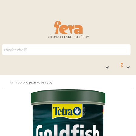
CHOVATELSKÉ POTŘEBY
0
Krmivo pro jezírkové ryby