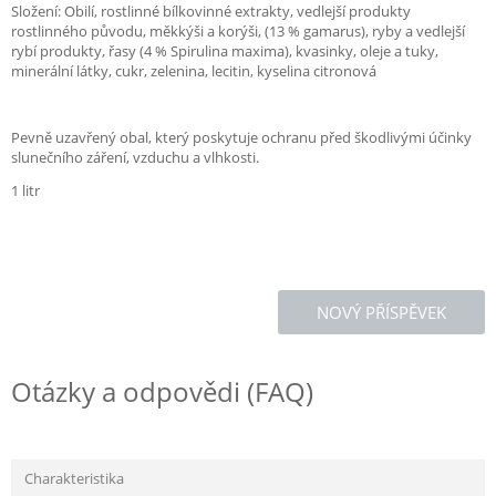
Složení: Obilí, rostlinné bílkovinné extrakty, vedlejší produkty
rostlinného původu, měkkýši a korýši, (13 % gamarus), ryby a vedlejší
rybí produkty, řasy (4 % Spirulina maxima), kvasinky, oleje a tuky,
minerální látky, cukr, zelenina, lecitin, kyselina citronová
Pevně uzavřený obal, který poskytuje ochranu před škodlivými účinky
slunečního záření, vzduchu a vlhkosti.
1 litr
NOVÝ PŘÍSPĚVEK
Otázky a odpovědi (FAQ)
Charakteristika