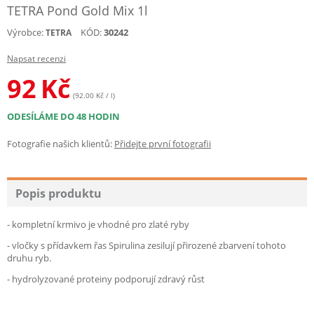
TETRA Pond Gold Mix 1l
Výrobce:
KÓD:
30242
TETRA
Napsat recenzi
92
Kč
(92.00 Kč / l)
ODESÍLÁME DO 48 HODIN
Fotografie našich klientů:
Přidejte první fotografii
Popis produktu
- kompletní krmivo je vhodné pro zlaté ryby
- vločky s přídavkem řas Spirulina zesilují přirozené zbarvení tohoto
druhu ryb.
- hydrolyzované proteiny podporují zdravý růst