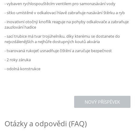
- vybaven rychlospouštěcím ventilem pro samonasávání vody
- sítko umístěné v odkalovací hlavě zabraňuje nasávání štěrku a ryb
- inovativní otočný knoflík reaguje na pohyby odkalovače a zabraňuje
zauzlování hadice
- sací trubice má tvar trojúhelníku, díky kterému se dostanete do
nejvzdálenějších a nejhůře dostupných koutů akvária
- tvarovaná rukojeť usnadňuje čištění a zaručuje bezpečnost
- 2 roky záruka
- odolná konstrukce
NOVÝ PŘÍSPĚVEK
Otázky a odpovědi (FAQ)