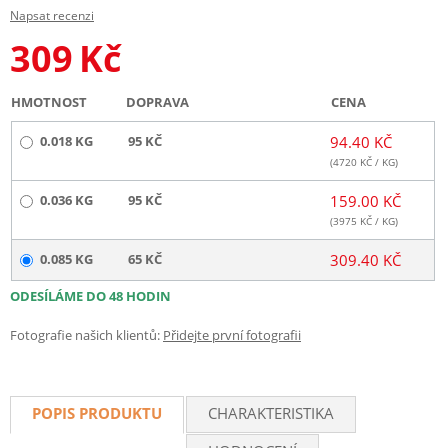
Napsat recenzi
309
Kč
HMOTNOST
DOPRAVA
CENA
0.018 KG
95 KČ
94.40 KČ
(
4720
KČ / KG)
0.036 KG
95 KČ
159.00 KČ
(
3975
KČ / KG)
0.085 KG
65 KČ
309.40 KČ
ODESÍLÁME DO 48 HODIN
Fotografie našich klientů:
Přidejte první fotografii
POPIS PRODUKTU
CHARAKTERISTIKA