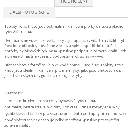
HODNOCENÍ
DALŠÍ FOTOGRAFIE
Tablety Tetra Pleco jsou optimálním krmivem pro býložravé a plaché
ryby žijící u dna.
Dvoubarevné vícesložkové tablety zajišťují zdraví, vitalitu a vitalitu ryb.
Rostlinné bílkoviny obsažené v krmivu splňují specifické nutriční
potřeby býložravých ryb. Řasa Spirulina podporuje zdraví a vitalitu ryb
a omega-3 mastné kyseliny podporují jejich správný vývoj.
Díky tabletové formě se jídlo ve vodě pomalu uvolňuje. Tablety Tetra
Pleco jsou ideálním krmivem pro malé ryby, jako jsou plekostomus,
jedlíci siamských řas, gobies a ozbrojené ryby.
Vlastnosti:
kompletní krmivo pro všechny býložravé ryby u dna.
optimální, pestrá strava pro ryby krmící se u dna a rozptýlené ryby
rychle klesající tablety pro snadné umístění a postupný příjem potravy
nové složení tablet obsahuje velké množství Spiruliny pro zajištění
zdraví a vitality