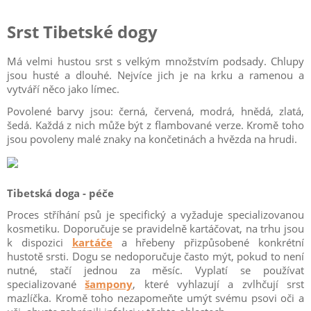
Srst Tibetské dogy
Má velmi hustou srst s velkým množstvím podsady. Chlupy
jsou husté a dlouhé. Nejvíce jich je na krku a ramenou a
vytváří něco jako límec.
Povolené barvy jsou: černá, červená, modrá, hnědá, zlatá,
šedá. Každá z nich může být z flambované verze. Kromě toho
jsou povoleny malé znaky na končetinách a hvězda na hrudi.
Tibetská doga - péče
Proces stříhání psů je specifický a vyžaduje specializovanou
kosmetiku. Doporučuje se pravidelně kartáčovat, na trhu jsou
k dispozici
kartáče
a hřebeny přizpůsobené konkrétní
hustotě srsti. Dogu se nedoporučuje často mýt, pokud to není
nutné, stačí jednou za měsíc. Vyplatí se používat
specializované
šampony
, které vyhlazují a zvlhčují srst
mazlíčka. Kromě toho nezapomeňte umýt svému psovi oči a