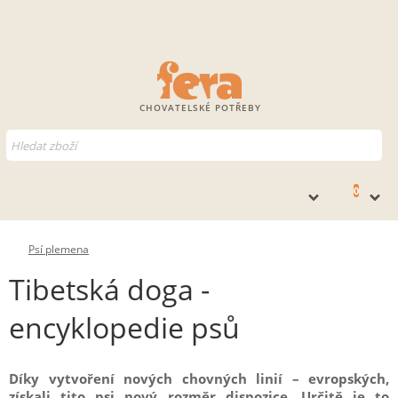
CHOVATELSKÉ POTŘEBY
0
Psí plemena
Tibetská doga -
encyklopedie psů
Díky vytvoření nových chovných linií – evropských,
získali tito psi nový rozměr dispozice. Určitě je to