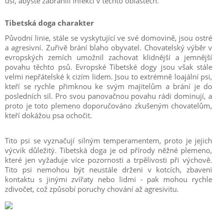
uši, abyste zabránili infekci v těchto oblastech.
Tibetská doga charakter
Původní linie, stále se vyskytující ve své domovině, jsou ostré
a agresivní. Zuřivě brání blaho obyvatel. Chovatelský výběr v
evropských zemích umožnil zachovat klidnější a jemnější
povahu těchto psů. Evropské Tibetské dogy jsou však stále
velmi nepřátelské k cizím lidem. Jsou to extrémně loajální psi,
kteří se rychle přimknou ke svým majitelům a brání je do
posledních sil. Pro svou panovačnou povahu rádi dominují, a
proto je toto plemeno doporučováno zkušeným chovatelům,
kteří dokážou psa ochočit.
Tito psi se vyznačují silným temperamentem, proto je jejich
výcvik důležitý. Tibetská doga je od přírody něžné plemeno,
které jen vyžaduje více pozornosti a trpělivosti při výchově.
Tito psi nemohou být neustále drženi v kotcích, zbaveni
kontaktu s jinými zvířaty nebo lidmi - pak mohou rychle
zdivočet, což způsobí poruchy chování až agresivitu.