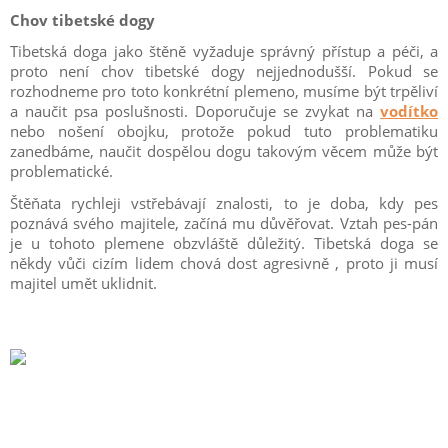
Chov tibetské dogy
Tibetská doga jako štěně vyžaduje správný přístup a péči, a
proto není chov tibetské dogy nejjednodušší. Pokud se
rozhodneme pro toto konkrétní plemeno, musíme být trpěliví
a naučit psa poslušnosti. Doporučuje se zvykat na
vodítko
nebo nošení obojku, protože pokud tuto problematiku
zanedbáme, naučit dospělou dogu takovým věcem může být
problematické.
Štěňata rychleji vstřebávají znalosti, to je doba, kdy pes
poznává svého majitele, začíná mu důvěřovat. Vztah pes-pán
je u tohoto plemene obzvláště důležitý. Tibetská doga se
někdy vůči cizím lidem chová dost agresivně , proto ji musí
majitel umět uklidnit.