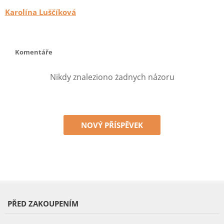
Karolína Luščíková
Komentáře
Nikdy znaleziono żadnych názoru
NOVÝ PŘÍSPĚVEK
PŘED ZAKOUPENÍM