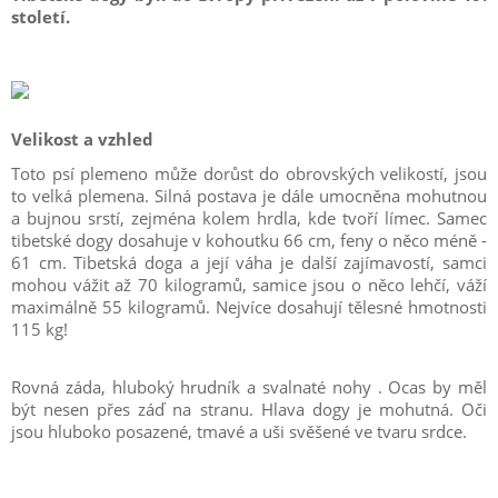
století.
Velikost a vzhled
Toto psí plemeno může dorůst do obrovských velikostí, jsou
to velká plemena. Silná postava je dále umocněna mohutnou
a bujnou srstí, zejména kolem hrdla, kde tvoří límec. Samec
tibetské dogy dosahuje v kohoutku 66 cm, feny o něco méně -
61 cm. Tibetská doga a její váha je další zajímavostí, samci
mohou vážit až 70 kilogramů, samice jsou o něco lehčí, váží
maximálně 55 kilogramů. Nejvíce dosahují tělesné hmotnosti
115 kg!
Rovná záda, hluboký hrudník a svalnaté nohy . Ocas by měl
být nesen přes záď na stranu. Hlava dogy je mohutná. Oči
jsou hluboko posazené, tmavé a uši svěšené ve tvaru srdce.