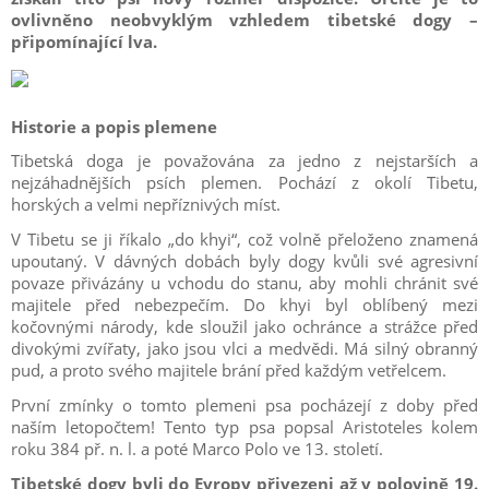
ovlivněno neobvyklým vzhledem tibetské dogy –
připomínající lva.
Historie a popis plemene
Tibetská doga je považována za jedno z nejstarších a
nejzáhadnějších psích plemen. Pochází z okolí Tibetu,
horských a velmi nepříznivých míst.
V Tibetu se ji říkalo „do khyi“, což volně přeloženo znamená
upoutaný. V dávných dobách byly dogy kvůli své agresivní
povaze přivázány u vchodu do stanu, aby mohli chránit své
majitele před nebezpečím. Do khyi byl oblíbený mezi
kočovnými národy, kde sloužil jako ochránce a strážce před
divokými zvířaty, jako jsou vlci a medvědi. Má silný obranný
pud, a proto svého majitele brání před každým vetřelcem.
První zmínky o tomto plemeni psa pocházejí z doby před
naším letopočtem! Tento typ psa popsal Aristoteles kolem
roku 384 př. n. l. a poté Marco Polo ve 13. století.
Tibetské dogy byli do Evropy přivezeni až v polovině 19.