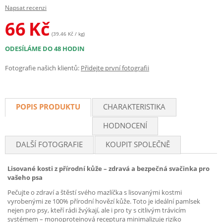
Napsat recenzi
66
Kč
(39.46 Kč / kg)
ODESÍLÁME DO 48 HODIN
Fotografie našich klientů:
Přidejte první fotografii
POPIS PRODUKTU
CHARAKTERISTIKA
HODNOCENÍ
DALŠÍ FOTOGRAFIE
KOUPIT SPOLEČNĚ
Lisované kosti z přírodní kůže – zdravá a bezpečná svačinka pro
vašeho psa
Pečujte o zdraví a štěstí svého mazlíčka s lisovanými kostmi
vyrobenými ze 100% přírodní hovězí kůže. Toto je ideální pamlsek
nejen pro psy, kteří rádi žvýkají, ale i pro ty s citlivým trávicím
systémem – monoproteinová receptura minimalizuje riziko