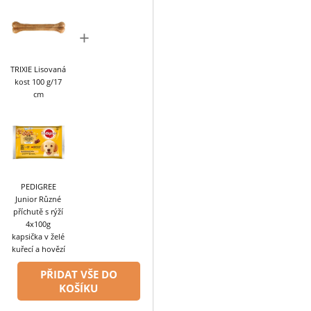
+
TRIXIE Lisovaná
kost 100 g/17
cm
PEDIGREE
Junior Různé
příchutě s rýží
4x100g
kapsička v želé
kuřecí a hovězí
PŘIDAT VŠE DO
KOŠÍKU