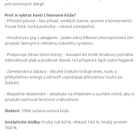
potravinových alergií.
Proč si vybrat kosti z lisované kůže?
- Přírodní původ – bez přísad, umělých barviv, aromat a konzervantů.
Pouze čistá, suchá pokožka – zdravá a bezpečná.
- Vhodné pro psy s alergiemi – jeden zdroj bílkovin (monoprotein) činí
produkt šetrným k citlivému trávicímu systému.
- Podporuje zdraví ústní dutiny – kousání do tvrdé struktury pomáhá
odstraňovat plak a posilovat dásně, což přispívá k lepší zubní hygieně.
- Zaměstnání a zábava – dlouhé žvýkání snižuje stres, nudu a
přebytečnou energii a zároveň uspokojuje přirozenou touhu po
žvýkání.
- Bezpečné skladování – skladujte na chladném a suchém místě, aby si
produkt zachoval čerstvost a lahodnost.
Složení:
100% sušená surová kůže.
Analytické složky:
hrubý tuk 4,0 %, vlhkost 14,0 %, hrubý protein
70,0 %.