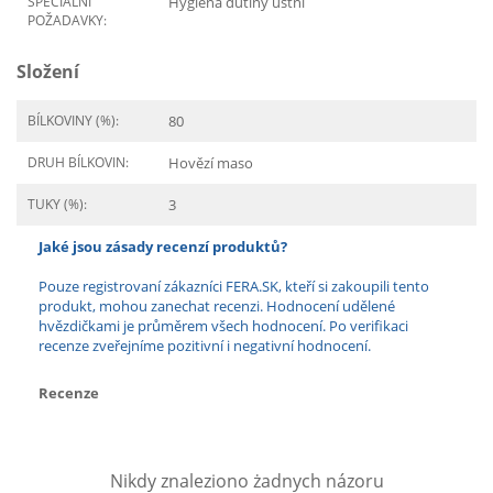
SPECIÁLNÍ
Hygiena dutiny ústní
POŽADAVKY:
Složení
BÍLKOVINY (%):
80
DRUH BÍLKOVIN:
Hovězí maso
TUKY (%):
3
Jaké jsou zásady recenzí produktů?
Pouze registrovaní zákazníci FERA.SK, kteří si zakoupili tento
produkt, mohou zanechat recenzi. Hodnocení udělené
hvězdičkami je průměrem všech hodnocení. Po verifikaci
recenze zveřejníme pozitivní i negativní hodnocení.
Recenze
Nikdy znaleziono żadnych názoru