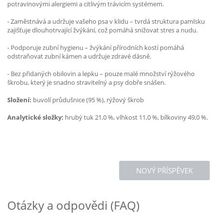
potravinovými alergiemi a citlivým trávicím systémem.
- Zaměstnává a udržuje vašeho psa v klidu – tvrdá struktura pamlsku
zajišťuje dlouhotrvající žvýkání, což pomáhá snižovat stres a nudu.
- Podporuje zubní hygienu – žvýkání přírodních kostí pomáhá
odstraňovat zubní kámen a udržuje zdravé dásně.
- Bez přidaných obilovin a lepku – pouze malé množství rýžového
škrobu, který je snadno stravitelný a psy dobře snášen.
Složení:
buvolí průdušnice (95 %), rýžový škrob
Analytické složky:
hrubý tuk 21,0 %, vlhkost 11,0 %, bílkoviny 49,0 %.
NOVÝ PŘÍSPĚVEK
Otázky a odpovědi (FAQ)