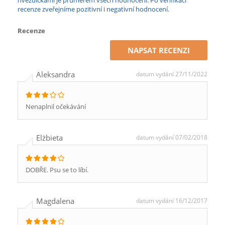
hvězdičkami je průměrem všech hodnocení. Po verifikaci
recenze zveřejníme pozitivní i negativní hodnocení.
Recenze
NAPSAT RECENZI
Aleksandra
datum vydání 27/11/2022
Nenaplnil očekávání
Elżbieta
datum vydání 07/02/2018
DOBŘE. Psu se to líbí.
Magdalena
datum vydání 16/12/2017