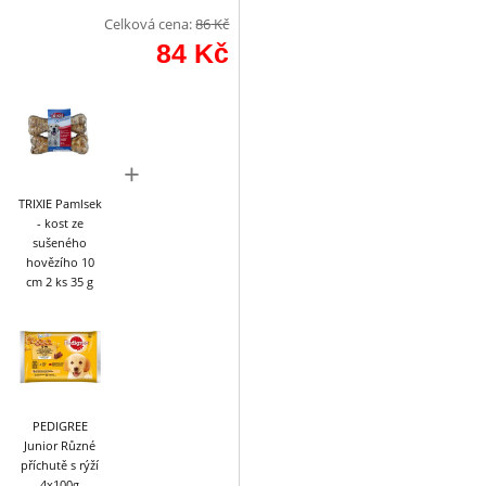
Celková cena:
86
Kč
84
Kč
+
TRIXIE Pamlsek
- kost ze
sušeného
hovězího 10
cm 2 ks 35 g
PEDIGREE
Junior Různé
příchutě s rýží
4x100g