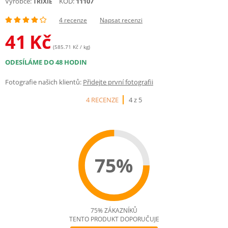
Výrobce:
KÓD:
11107
TRIXIE
4 recenze
Napsat recenzi
41
Kč
(585.71 Kč / kg)
ODESÍLÁME DO 48 HODIN
Fotografie našich klientů:
Přidejte první fotografii
4 RECENZE
4 z 5
75%
75% ZÁKAZNÍKŮ
TENTO PRODUKT DOPORUČUJE