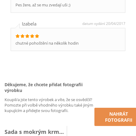
Pes žere, až se mu zvedají uši ;)
Izabela
datum vydání 20/04/2017
chutné pohoštění na několik hodin
Děkujeme, že chcete přidat fotografii
výrobku
Koupil/a jste tento výrobek a víte, že se osvědčil?
Pomozte při volbě vhodného výrobku také jiným
kupujícím a přidejte svou fotografii.
NAHRÁT
FOTOGRAFII
Sada s mokrým krmivo