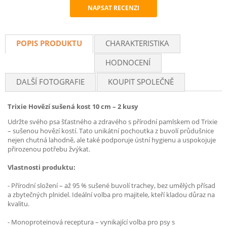
NAPSAT RECENZI
Recommend
POPIS PRODUKTU
CHARAKTERISTIKA
HODNOCENÍ
DALŠÍ FOTOGRAFIE
KOUPIT SPOLEČNĚ
Trixie Hovězí sušená kost 10 cm – 2 kusy
Udržte svého psa šťastného a zdravého s přírodní pamlskem od Trixie
– sušenou hovězí kostí. Tato unikátní pochoutka z buvolí průdušnice
nejen chutná lahodně, ale také podporuje ústní hygienu a uspokojuje
přirozenou potřebu žvýkat.
Vlastnosti produktu:
- Přírodní složení – až 95 % sušené buvolí trachey, bez umělých přísad
a zbytečných plnidel. Ideální volba pro majitele, kteří kladou důraz na
kvalitu.
- Monoproteinová receptura – vynikající volba pro psy s