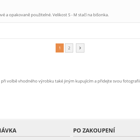
é a opakovaně použitelné. Velikost S - M stačí na bišonka.
1
2
e při volbě vhodného výrobku také jiným kupujícím a přidejte svou fotografii
NÁVKA
PO ZAKOUPENÍ