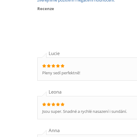
zveřejníme pozitivní i negativní hodnocení.
Recenze
Lucie
Pleny sedí perfektně!
Leona
Jsou super. Snadné a rychlé nasazení i sundání.
Anna