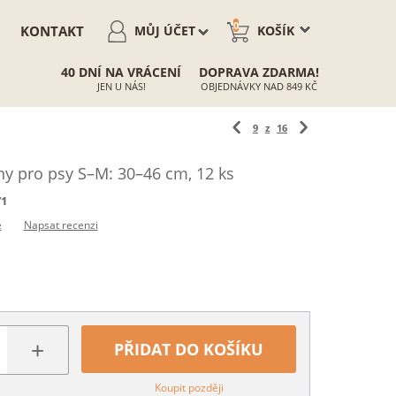
0
KONTAKT
MŮJ ÚČET
KOŠÍK
40 DNÍ NA VRÁCENÍ
DOPRAVA ZDARMA!
JEN U NÁS!
OBJEDNÁVKY NAD 849 KČ
9
z
16
ny pro psy S–M: 30–46 cm, 12 ks
71
e
Napsat recenzi
+
PŘIDAT DO KOŠÍKU
Koupit později