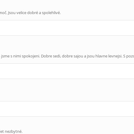
moč. Jsou velice dobré a spolehlivé.
 jsme s nimi spokojeni. Dobre sedi, dobre sajou a jsou hlavne levnejsi. S p
let nezbytné.