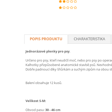
POPIS PRODUKTU
CHARAKTERISTIKA
Jednorázové plenky pro psy
.
Určeno pro psy, kteří neudrží moč, nebo pro psy po operac
Kalhotky přizpůsobené anatomické stavbě psů. Nevhodné
Dobře padnoucí díky šňůrkám a suchým zipům na obou stra
Balení obsahuje 12 kusů.
Velikost S-M:
Obvod pasu:
30 - 46 cm