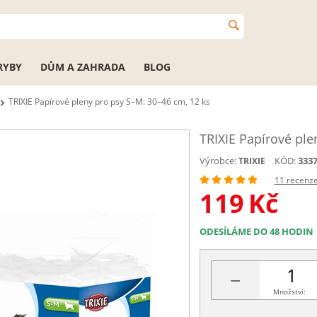
RYBY
DŮM A ZAHRADA
BLOG
TRIXIE Papírové pleny pro psy S–M: 30–46 cm, 12 ks
TRIXIE Papírové ple
Výrobce:
KÓD:
333
TRIXIE
11 recenz
119
Kč
ODESÍLÁME DO 48 HODIN
−
Množství: