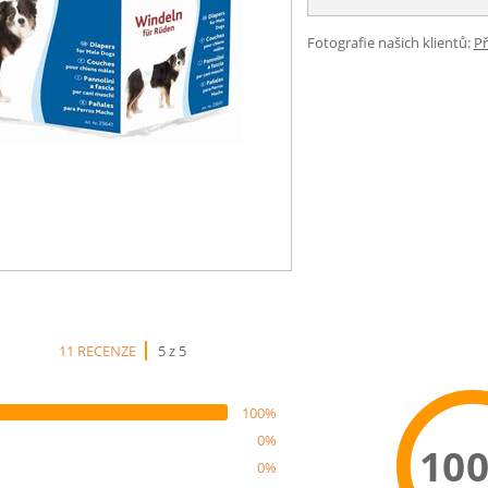
Fotografie našich klientů:
Př
11 RECENZE
5 z 5
100%
0%
10
0%