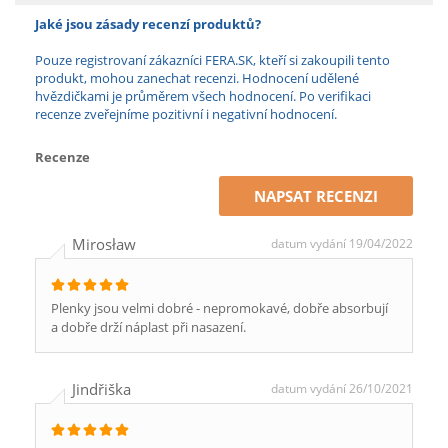
Jaké jsou zásady recenzí produktů?
Pouze registrovaní zákazníci FERA.SK, kteří si zakoupili tento
produkt, mohou zanechat recenzi. Hodnocení udělené
hvězdičkami je průměrem všech hodnocení. Po verifikaci
recenze zveřejníme pozitivní i negativní hodnocení.
Recenze
NAPSAT RECENZI
Mirosław
datum vydání 19/04/2022
Plenky jsou velmi dobré - nepromokavé, dobře absorbují
a dobře drží náplast při nasazení.
Jindřiška
datum vydání 26/10/2021