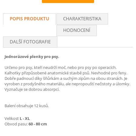
Recommend
POPIS PRODUKTU
CHARAKTERISTIKA
HODNOCENÍ
DALŠÍ FOTOGRAFIE
Jednorázové plenky pro psy.
Určeno pro psy, kteří neudrží moč, nebo pro psy po operacích.
Kalhotky přizpůsobené anatomické stavbě psů. Nevhodné pro feny.
Dobře padnoucí díky šňůrkám a suchým zipům na obou stranách. Je
vyroben z prodyšného materiálu, ale nepropouští nečistoty a úlomky.
Vyznačuje se dobrou absorpcí.
Balení obsahuje 12 kusů.
Velikost
L - XL
Obvod pasu:
60 - 80 cm