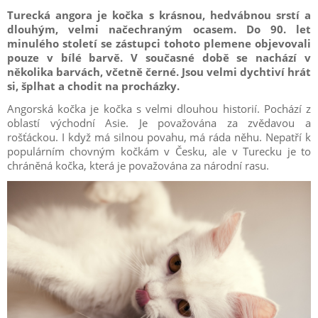
Turecká angora je kočka s krásnou, hedvábnou srstí a
dlouhým, velmi načechraným ocasem. Do 90. let
minulého století se zástupci tohoto plemene objevovali
pouze v bílé barvě. V současné době se nachází v
několika barvách, včetně černé. Jsou velmi dychtiví hrát
si, šplhat a chodit na procházky.
Angorská kočka je kočka s velmi dlouhou historií. Pochází z
oblastí východní Asie. Je považována za zvědavou a
rošťáckou. I když má silnou povahu, má ráda něhu. Nepatří k
populárním chovným kočkám v Česku, ale v Turecku je to
chráněná kočka, která je považována za národní rasu.