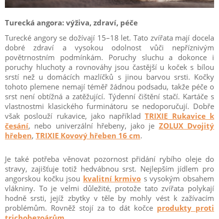
Turecká angora: výživa, zdraví, péče
Turecké angory se dožívají 15–18 let. Tato zvířata mají docela
dobré zdraví a vysokou odolnost vůči nepříznivým
povětrnostním podmínkám. Poruchy sluchu a dokonce i
poruchy hluchoty a rovnováhy jsou častější u koček s bílou
srstí než u domácích mazlíčků s jinou barvou srsti. Kočky
tohoto plemene nemají téměř žádnou podsadu, takže péče o
srst není obtížná a zatěžující. Týdenní čištění stačí. Kartáče s
vlastnostmi klasického furminátoru se nedoporučují. Dobře
však poslouží rukavice, jako například
TRIXIE Rukavice k
česání
, nebo univerzální hřebeny, jako je
ZOLUX Dvojitý
hřeben
,
TRIXIE Kovový hřeben 16 cm
.
Je také potřeba věnovat pozornost přidání rybího oleje do
stravy, zajišťuje totiž hedvábnou srst. Nejlepším jídlem pro
angorskou kočku jsou
kvalitní krmivo
s vysokým obsahem
vlákniny. To je velmi důležité, protože tato zvířata polykají
hodně srsti, jejíž zbytky v těle by mohly vést k zažívacím
problémům. Rovněž stojí za to dát kočce
produkty proti
trichobezoárům
.