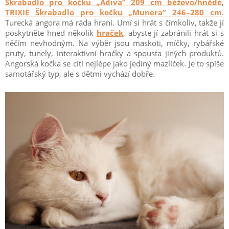
Škrabadlo pro kočku „Adiva” 209 cm béžovo/hnědé
,
TRIXIE Škrabadlo pro kočku „Munera” 246–280 cm
.
Turecká angora má ráda hraní. Umí si hrát s čímkoliv, takže jí
poskytněte hned několik
hraček
, abyste jí zabránili hrát si s
něčím nevhodným. Na výběr jsou maskoti, míčky, rybářské
pruty, tunely, interaktivní hračky a spousta jiných produktů.
Angorská kočka se cítí nejlépe jako jediný mazlíček. Je to spíše
samotářský typ, ale s dětmi vychází dobře.