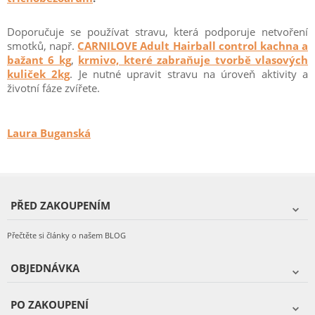
Doporučuje se používat stravu, která podporuje netvoření
smotků, např.
CARNILOVE Adult Hairball control kachna a
bažant 6 kg
,
krmivo, které zabraňuje tvorbě vlasových
kuliček 2kg
. Je nutné upravit stravu na úroveň aktivity a
životní fáze zvířete.
Laura Buganská
PŘED ZAKOUPENÍM
Přečtěte si články o našem BLOG
OBJEDNÁVKA
PO ZAKOUPENÍ