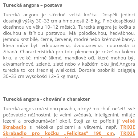
Turecká angora – postava
Turecká angora je středně velká kočka. Dospělí jedinci
dosahují výšky 30–33 cm a hmotnosti 2–5 kg. Plné dospělosti
dosáhnou ve věku 10–12 měsíců. Turecká angora je kočka s
dlouhou a štíhlou postavou. Má polodlouhou, hedvábnou,
jemnou srst bílé, černé, červené, modré nebo krémové barvy,
která může být jednobarevná, dvoubarevná, mourovatá či
žíhaná. Charakteristická pro toto plemeno je kožešina kolem
krku a velké, mírně šikmé, mandlové oči, které mohou být
akvamarínové, zelené, zlaté nebo v každém oku jiné.Angora
turecka to kot średniej wielkości. Dorosłe osobniki osiągają
30–33 cm wysokości i 2–5 kg masy.
Turecká angora - chování a charakter
Turecká angora má silnou povahu, a když má chuť, nešetří své
pečovatele něžnostmi. Je velmi zvědavá, inteligentní, miluje
lezení a prozkoumávání okolí. Stojí za to pořídit jí
velké
škrabadlo
s několika policemi a větvemi, např.
TRIXIE
Škrabadlo pro kočku „Felicitas” 190 cm
,
TRIXIE