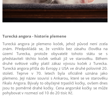
Turecká angora - historie plemene
Turecká angora je plemeno koček, jehož původ není zcela
znám. Předpokládá se, že vzniklo bez zásahu člověka na
území Turecka, protože obyvatelé tohoto státu se s
představiteli těchto koček setkali již ve starověku. Během
druhé světové války platil zákaz vývozu koček z Turecka.
Turecká angora přišla do Evropy z USA ve druhé polovině 20.
století. Teprve v 70. letech byla oficiálně uznána jako
plemeno. Její název souvisí s Ankarou, které se ve starověku
říkalo Angora. Bývaly to obyčejné trpasličí kočky, ovšem dnes
jsou to poměrně drahé kočky. Cena angorské kočky se může
pohybovat v rozmezí od 10 do 20 tisíc Kč.