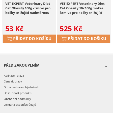
VET EXPERT Veterinary Diet
VET EXPERT Veterinary Diet
Cat Obesity 100g krmivo pro
Cat Obesity 10x100g mokré
kočky snižující nadměrnou
krmivo pro kočky snižující
hmotnost
nadváhu
53
Kč
525
Kč
PŘIDAT DO KOŠÍKU
PŘIDAT DO KOŠÍKU
PŘED ZAKOUPENÍM
Aplikace Fera24
Cena dopravy
Doba realizace objednávek
Dostupnost produktů
Obchodní podmínky
Ochrana osobních údajů