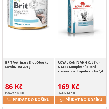
BRIT Vetrinary Diet Obesity
ROYAL CANIN VHN Cat Skin
Lamb&Pea 200 g
& Coat Kompletní dietní
krmivo pro dospělé kočky 0,4
kg
86
Kč
169
Kč
(432.00 Kč / kg)
(422.50 Kč / kg)
PŘIDAT DO KOŠÍKU
PŘIDAT DO KOŠÍKU