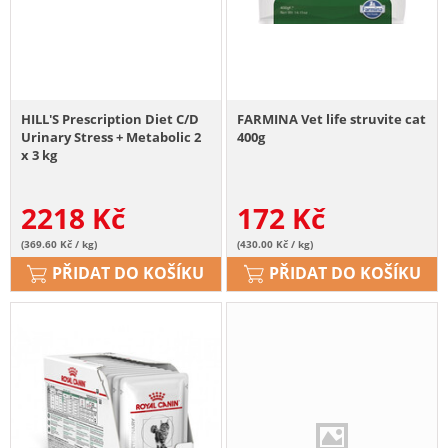
HILL'S Prescription Diet C/D
FARMINA Vet life struvite cat
Urinary Stress + Metabolic 2
400g
x 3 kg
2218
Kč
172
Kč
(369.60 Kč / kg)
(430.00 Kč / kg)
PŘIDAT DO KOŠÍKU
PŘIDAT DO KOŠÍKU