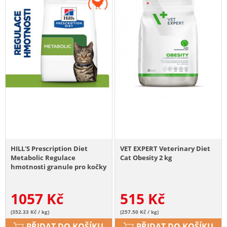
HILL'S Prescription Diet
VET EXPERT Veterinary Diet
Metabolic Regulace
Cat Obesity 2 kg
hmotnosti granule pro kočky
3 kg
1057
Kč
515
Kč
(352.33 Kč / kg)
(257.50 Kč / kg)
PŘIDAT DO KOŠÍKU
PŘIDAT DO KOŠÍKU