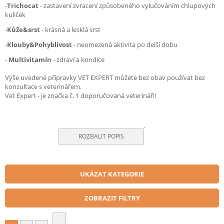
-
Trichocat
- zastavení zvracení způsobeného vylučováním chlupových
kuliček
-
Kůže&srst
- krásná a lesklá srst
-
Klouby&Pohyblivost
- neomezená aktivita po delší dobu
-
Multivitamín
- zdraví a kondice
Výše uvedené přípravky VET EXPERT můžete bez obav používat bez
konzultace s veterinářem.
Vet Expert - je značka č. 1 doporučovaná veterináři!
.
ROZBALIT POPIS
UKÁZAT KATEGORIE
ZOBRAZIT FILTRY