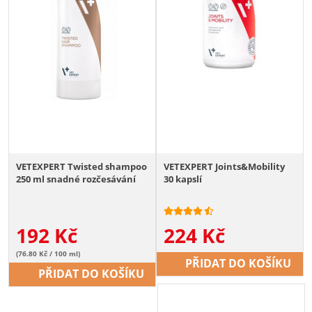
VETEXPERT Twisted shampoo
VETEXPERT Joints&Mobility
250 ml snadné rozčesávání
30 kapslí
192
Kč
224
Kč
(76.80 Kč / 100 ml)
PŘIDAT DO KOŠÍKU
PŘIDAT DO KOŠÍKU