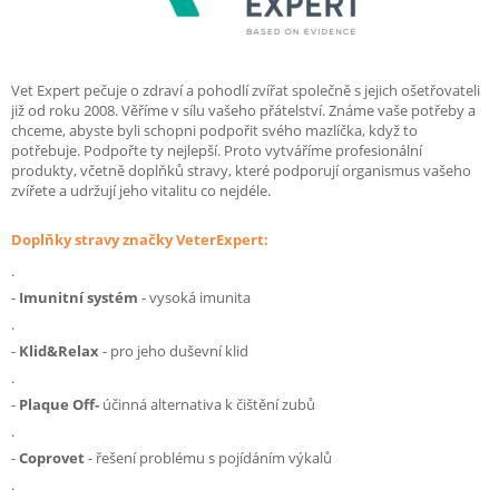
Vet Expert pečuje o zdraví a pohodlí zvířat společně s jejich ošetřovateli
již od roku 2008. Věříme v sílu vašeho přátelství. Známe vaše potřeby a
chceme, abyste byli schopni podpořit svého mazlíčka, když to
potřebuje. Podpořte ty nejlepší. Proto vytváříme profesionální
produkty, včetně doplňků stravy, které podporují organismus vašeho
zvířete a udržují jeho vitalitu co nejdéle.
Doplňky stravy značky VeterExpert:
.
-
Imunitní systém
- vysoká imunita
.
-
Klid&Relax
- pro jeho duševní klid
.
-
Plaque Off-
účinná alternativa k čištění zubů
.
-
Coprovet
- řešení problému s pojídáním výkalů
.