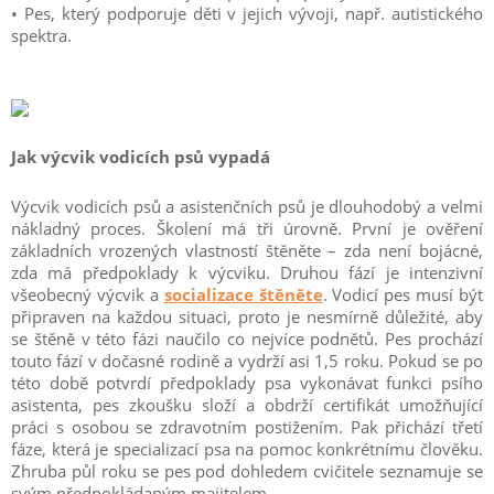
• Pes, který podporuje děti v jejich vývoji, např. autistického
spektra.
Jak výcvik vodicích psů vypadá
Výcvik vodicích psů a asistenčních psů je dlouhodobý a velmi
nákladný proces. Školení má tři úrovně. První je ověření
základních vrozených vlastností štěněte – zda není bojácné,
zda má předpoklady k výcviku. Druhou fází je intenzivní
všeobecný výcvik a
socializace štěněte
. Vodicí pes musí být
připraven na každou situaci, proto je nesmírně důležité, aby
se štěně v této fázi naučilo co nejvíce podnětů. Pes prochází
touto fází v dočasné rodině a vydrží asi 1,5 roku. Pokud se po
této době potvrdí předpoklady psa vykonávat funkci psího
asistenta, pes zkoušku složí a obdrží certifikát umožňující
práci s osobou se zdravotním postižením. Pak přichází třetí
fáze, která je specializací psa na pomoc konkrétnímu člověku.
Zhruba půl roku se pes pod dohledem cvičitele seznamuje se
svým předpokládaným majitelem.