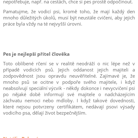
nepotřebuje, např. na cestách, chce si pes prostě odpočinout.
Pamatujme, že vodicí psi, kromě toho, že mají každý den
mnoho důležitých úkolů, musí být neustále cvičeni, aby jejich
práce byla vždy na té nejvyšší úrovni.
Pes je nejlepší přítel člověka
Toto oblíbené rčení se v realitě neodráží o nic lépe než v
případě vodicích psů. Jejich oddanost jejich majiteli a
zodpovědnost jsou opravdu neuvěřitelné. Zajímavé je, že
mnoho psů se ocitne v podpoře svého majitele, i když
neabsolvují speciální výcvik - někdy dokonce i nevycvičení psi
po nějaké době informují své majitele o nadcházejícím
záchvatu nemoci nebo mdloby. I když takové dovednosti,
které nejsou potvrzeny certifikátem, nedávají psovi výsady
vodicího psa, dělají život bezpečnějším.