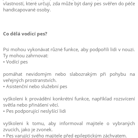
vlastností, které určují, zda může být daný pes svěřen do péče
handicapované osoby.
Co dělá vodicí pes?
Psi mohou vykonávat různé funkce, aby podpořili lidi v nouzi.
Ty mohou zahrnovat:
• Vodící pes
pomáhat nevidomým nebo slabozrakým při pohybu na
veřejných prostranstvích.
• Asistenční nebo služební pes
vyškoleni k provádění konkrétní funkce, například rozsvícení
světla nebo přinášení věcí.
• Pes podporující neslyšící lidi
vyškoleni k tomu, aby informoval majitele o vybraných
zvucích, jako je zvonek.
• Pes varující svého majitele před epileptickým záchvatem.