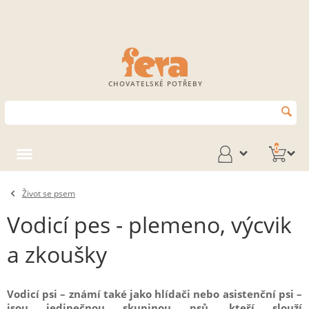
CHOVATELSKÉ POTŘEBY
0
Život se psem
Vodicí pes - plemeno, výcvik
a zkoušky
Vodicí psi – známí také jako hlídači nebo asistenční psi –
jsou jedinečnou skupinou psů, kteří slouží