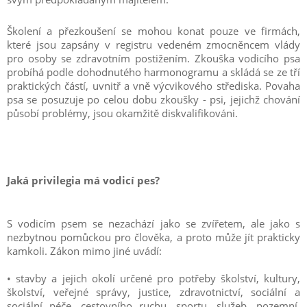
Školení a přezkoušení se mohou konat pouze ve firmách,
které jsou zapsány v registru vedeném zmocněncem vlády
pro osoby se zdravotním postižením. Zkouška vodicího psa
probíhá podle dohodnutého harmonogramu a skládá se ze tří
praktických částí, uvnitř a vně výcvikového střediska. Povaha
psa se posuzuje po celou dobu zkoušky - psi, jejichž chování
působí problémy, jsou okamžitě diskvalifikováni.
Jaká privilegia má vodicí pes?
S vodicím psem se nezachází jako se zvířetem, ale jako s
nezbytnou pomůckou pro člověka, a proto může jít prakticky
kamkoli. Zákon mimo jiné uvádí:
• stavby a jejich okolí určené pro potřeby školství, kultury,
školství, veřejné správy, justice, zdravotnictví, sociální a
sociální péče, cestovního ruchu, sportu, služeb, pozemní,