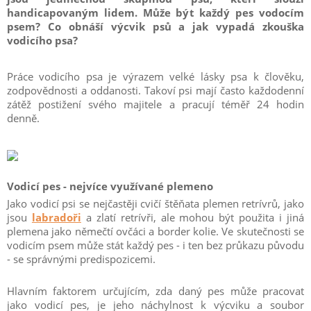
handicapovaným lidem. Může být každý pes vodocím
psem? Co obnáší výcvik psů a jak vypadá zkouška
vodicího psa?
Práce vodicího psa je výrazem velké lásky psa k člověku,
zodpovědnosti a oddanosti. Takoví psi mají často každodenní
zátěž postižení svého majitele a pracují téměř 24 hodin
denně.
Vodicí pes - nejvíce využívané plemeno
Jako vodicí psi se nejčastěji cvičí štěňata plemen retrívrů, jako
jsou
labradoři
a zlatí retrívři, ale mohou být použita i jiná
plemena jako němečtí ovčáci a border kolie. Ve skutečnosti se
vodicím psem může stát každý pes - i ten bez průkazu původu
- se správnými predispozicemi.
Hlavním faktorem určujícím, zda daný pes může pracovat
jako vodicí pes, je jeho náchylnost k výcviku a soubor