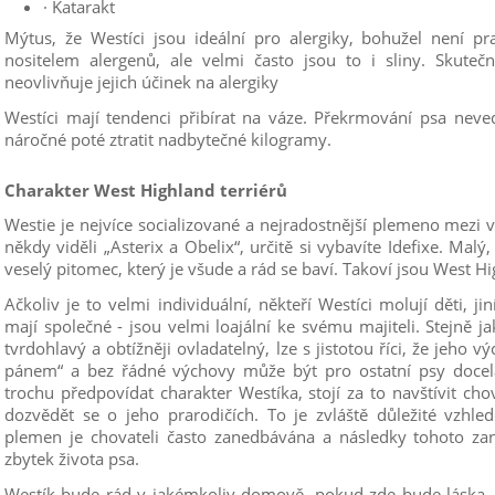
· Katarakt
Mýtus, že Westíci jsou ideální pro alergiky, bohužel není pr
nositelem alergenů, ale velmi často jsou to i sliny. Skutečn
neovlivňuje jejich účinek na alergiky
Westíci mají tendenci přibírat na váze. Překrmování psa nev
náročné poté ztratit nadbytečné kilogramy.
Charakter West Highland terriérů
Westie je nejvíce socializované a nejradostnější plemeno mezi 
někdy viděli „Asterix a Obelix“, určitě si vybavíte Idefixe. Malý,
veselý pitomec, který je všude a rád se baví. Takoví jsou West Hi
Ačkoliv je to velmi individuální, někteří Westíci molují děti, 
mají společné - jsou velmi loajální ke svému majiteli. Stejně jak
tvrdohlavý a obtížněji ovladatelný, lze s jistotou říci, že jeho
pánem“ a bez řádné výchovy může být pro ostatní psy docel
trochu předpovídat charakter Westíka, stojí za to navštívit chov
dozvědět se o jeho prarodičích. To je zvláště důležité vzhle
plemen je chovateli často zanedbávána a následky tohoto z
zbytek života psa.
Westík bude rád v jakémkoliv domově, pokud zde bude láska, be