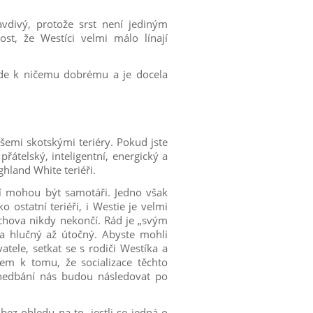
avdivý, protože srst není jediným
ost, že Westíci velmi málo línají
ede k ničemu dobrému a je docela
všemi skotskými teriéry. Pokud jste
 přátelský, inteligentní, energický a
ghland White teriéři.
jiní mohou být samotáři. Jedno však
o ostatní teriéři, i Westie je velmi
 výchova nikdy nekončí. Rád je „svým
a hlučný až útočný. Abyste mohli
atele, setkat se s rodiči Westíka a
dem k tomu, že socializace těchto
anedbání nás budou následovat po
z ohledu na to, jestli se jedná o