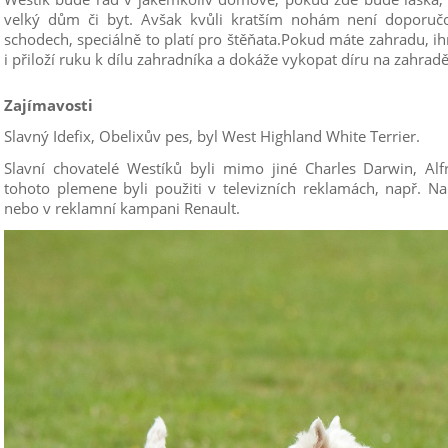
velký dům či byt. Avšak kvůli kratším nohám není doporučo
schodech, speciálně to platí pro štěňata.Pokud máte zahradu, ih
i přiloží ruku k dílu zahradníka a dokáže vykopat díru na zahradě
Zajímavosti
Slavný Idefix, Obelixův pes, byl West Highland White Terrier.
Slavní chovatelé Westíků byli mimo jiné Charles Darwin, Alf
tohoto plemene byli použiti v televizních reklamách, např. Na
nebo v reklamní kampani Renault.