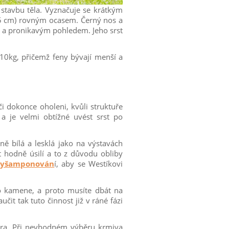
 stavbu těla. Vyznačuje se krátkým
5 cm) rovným ocasem. Černý nos a
ým a pronikavým pohledem. Jeho srst
-10kg, přičemž feny bývají menší a
 či dokonce oholeni, kvůli struktuře
 a je velmi obtížné uvést srst po
ě bílá a lesklá jako na výstavách
hodně úsilí a to z důvodu obliby
vyšamponován
í, aby se Westíkovi
o kamene, a proto musíte dbát na
it tak tuto činnost již v ráné fázi
iéra. Při nevhodném výběru krmiva