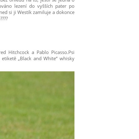
váno lezení do vyšších pater po
ned si ji Westík zamiluje a dokonce
????
red Hitchcock a Pablo Picasso.Psi
 etiketě „Black and White“ whisky