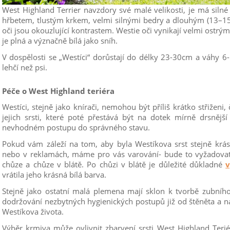
West Highland Terrier navzdory své malé velikosti, je má silné
hřbetem, tlustým krkem, velmi silnými bedry a dlouhým (13–1
oči jsou okouzlující kontrastem. Westie oči vynikají velmi ostr
je plná a význačně bílá jako sníh.
V dospělosti se „Westíci“ dorůstají do délky 23-30cm a váhy 6
lehčí než psi.
Péče o West Highland teriéra
Westíci, stejně jako knírači, nemohou být příliš krátko střiženi,
jejich srsti, které poté přestává být na dotek mírně drsnější
nevhodném postupu do správného stavu.
Pokud vám záleží na tom, aby byla Westíkova srst stejně krásn
nebo v reklamách, máme pro vás varování- bude to vyžadovat 
chůze a chůze v blátě. Po chůzi v blátě je důležité důkladné
vrátila jeho krásná bílá barva.
Stejně jako ostatní malá plemena mají sklon k tvorbě zubníh
dodržování nezbytných hygienických postupů již od štěněta a nauč
Westíkova života.
Výběr krmiva může ovlivnit zbarvení srsti West Highland Ter