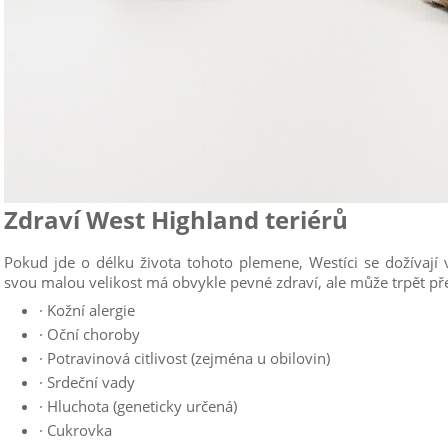
Zdraví West Highland teriérů
Pokud jde o délku života tohoto plemene, Westíci se dožívají 
svou malou velikost má obvykle pevné zdraví, ale může trpět p
·
Kožní alergie
·
Oční choroby
·
Potravinová citlivost (zejména u obilovin)
·
Srdeční vady
·
Hluchota (geneticky určená)
·
Cukrovka