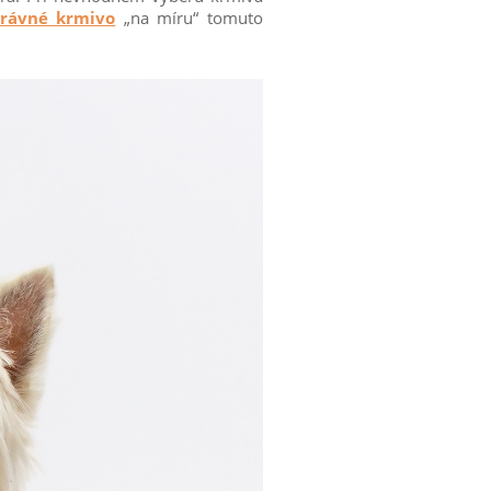
právné krmivo
„na míru“ tomuto