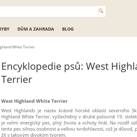
RYBY
DŮM A ZAHRADA
BLOG
ghland White Terrier
Encyklopedie psů: West High
Terrier
West Highland White Terrier
West Highlands je název krásné horské oblasti severního S
Highland White Terrier, vyšlechtěný v druhé polovině 19. stole
je velmi energický pes, plný života a ochoty hrát. Na rozdíl o
tento pes silnou osobnost a velkou tvrdohlavost, což je důvod,
žít s takovým divokým tvorem.