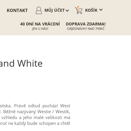
0
KONTAKT
MŮJ ÚČET
KOŠÍK
40 DNÍ NA VRÁCENÍ
DOPRAVA ZDARMA!
JEN U NÁS!
OBJEDNÁVKY NAD 799KČ
land White
kotska. Právě odtud pochází West
tí. Běžně nazýváný Westie / Westík,
d vzhledu a jeho malé velikosti má
 proč ne každý bude schopen a chtěl