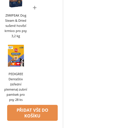
+
ZIWIPEAK Dog
Steam & Dried
sušené hovězí
krmivo pro psy
3,2 kg
PEDIGREE
DentaStix
(střední
plemena) zubní
pamlsek pro
psy 28 ks
PŘIDAT VŠE DO
KOŠÍKU