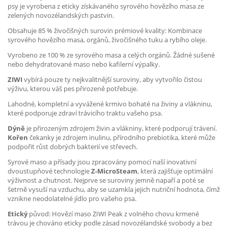
psy je vyrobena z eticky získávaného syrového hovězího masa ze
zelených novozélandských pastvin.
Obsahuje 85 % živočišných surovin prémiové kvality: Kombinace
syrového hovězího masa, orgánů, živočišného tuku a rybího oleje.
Vyrobeno ze 100 % ze syrového masa a celých orgánů. Žádné sušené
nebo dehydratované maso nebo kafilerní výpalky.
ZIWI
vybírá pouze ty nejkvalitnější suroviny, aby vytvořilo čistou
výživu, kterou váš pes přirozeně potřebuje.
Lahodné, kompletní a vyvážené krmivo bohaté na živiny a vlákninu,
které podporuje zdraví trávicího traktu vašeho psa.
Dýně
je přirozeným zdrojem živin a vlákniny, které podporují trávení.
Kořen
čekanky je zdrojem inulinu, přírodního prebiotika, které může
podpořit růst dobrých bakterií ve střevech.
Syrové maso a přísady jsou zpracovány pomocí naší inovativní
dvoustupňové technologie
Z-MicroSteam
, která zajišťuje optimální
výživnost a chutnost. Nejprve se suroviny jemně napaří a poté se
šetrně vysuší na vzduchu, aby se uzamkla jejich nutriční hodnota, čímž
vznikne neodolatelné jídlo pro vašeho psa.
Etický
původ: Hovězí maso ZIWI Peak z volného chovu krmené
trávou je chováno eticky podle zásad novozélandské svobody a bez