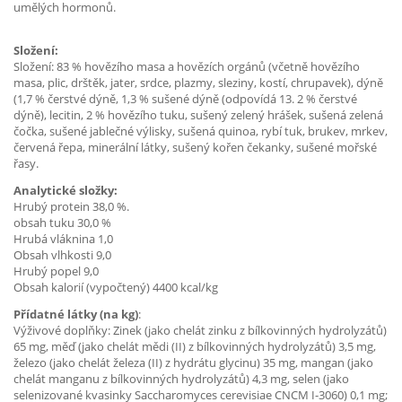
umělých hormonů.
Složení:
Složení: 83 % hovězího masa a hovězích orgánů (včetně hovězího
masa, plic, drštěk, jater, srdce, plazmy, sleziny, kostí, chrupavek), dýně
(1,7 % čerstvé dýně, 1,3 % sušené dýně (odpovídá 13. 2 % čerstvé
dýně), lecitin, 2 % hovězího tuku, sušený zelený hrášek, sušená zelená
čočka, sušené jablečné výlisky, sušená quinoa, rybí tuk, brukev, mrkev,
červená řepa, minerální látky, sušený kořen čekanky, sušené mořské
řasy.
Analytické složky:
Hrubý protein 38,0 %.
obsah tuku 30,0 %
Hrubá vláknina 1,0
Obsah vlhkosti 9,0
Hrubý popel 9,0
Obsah kalorií (vypočtený) 4400 kcal/kg
Přídatné látky (na kg)
:
Výživové doplňky: Zinek (jako chelát zinku z bílkovinných hydrolyzátů)
65 mg, měď (jako chelát mědi (II) z bílkovinných hydrolyzátů) 3,5 mg,
železo (jako chelát železa (II) z hydrátu glycinu) 35 mg, mangan (jako
chelát manganu z bílkovinných hydrolyzátů) 4,3 mg, selen (jako
selenizované kvasinky Saccharomyces cerevisiae CNCM I-3060) 0,1 mg;