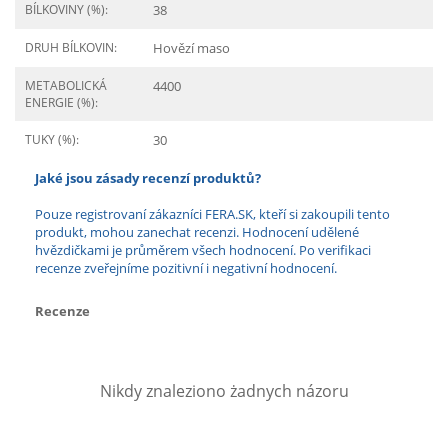
BÍLKOVINY (%):
38
DRUH BÍLKOVIN:
Hovězí maso
METABOLICKÁ
4400
ENERGIE (%):
TUKY (%):
30
Jaké jsou zásady recenzí produktů?
Pouze registrovaní zákazníci FERA.SK, kteří si zakoupili tento
produkt, mohou zanechat recenzi. Hodnocení udělené
hvězdičkami je průměrem všech hodnocení. Po verifikaci
recenze zveřejníme pozitivní i negativní hodnocení.
Recenze
Nikdy znaleziono żadnych názoru