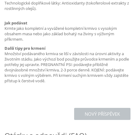
Technologické doplňkové látky: Antioxidanty (tokoferolové extrakty z
rostlinných olejů).
Jak podávat
Krmte jako kompletní a vyvážené kompletní krmivo s vysokým
obsahem masa nebo jako základ bohatý na živiny s výživným
příkrmem.
Další tipy pro krmení
Množství podávaného krmiva se liší v závislosti na úrovni aktivity a
životním stádiu. Jako výchozí bod použijte průvodce krmením a podle
potřeby jej upravte. PREGNANTNÍ PSI: podávejte přibližně
dvojnásobné množství krmiva, 2-3 porce denně. KOJENÍ: podávejte
krmivo s volným výběrem. Při krmení suchým krmivem vždy zajistěte
přístup k čerstvé vodě.
NOVÝ PŘÍSPĚVEK