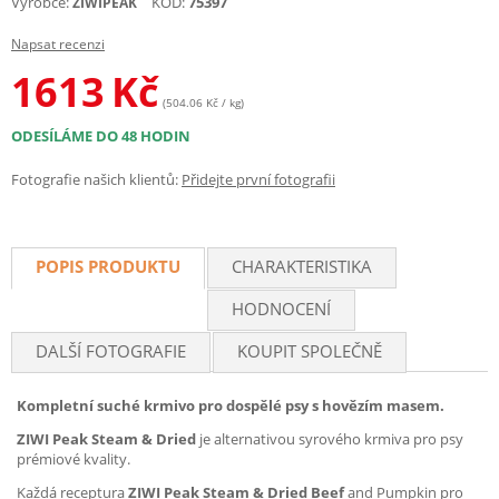
Výrobce:
KÓD:
75397
ZIWIPEAK
Napsat recenzi
1613
Kč
(504.06 Kč / kg)
ODESÍLÁME DO 48 HODIN
Fotografie našich klientů:
Přidejte první fotografii
POPIS PRODUKTU
CHARAKTERISTIKA
HODNOCENÍ
DALŠÍ FOTOGRAFIE
KOUPIT SPOLEČNĚ
Kompletní suché krmivo pro dospělé psy s hovězím masem.
ZIWI Peak Steam & Dried
je alternativou syrového krmiva pro psy
prémiové kvality.
Každá receptura
ZIWI Peak Steam & Dried Beef
and Pumpkin pro