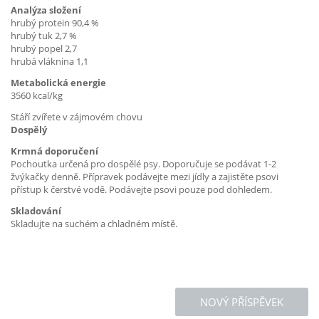
Analýza složení
hrubý protein 90,4 %
hrubý tuk 2,7 %
hrubý popel 2,7
hrubá vláknina 1,1
Metabolická energie
3560 kcal/kg
Stáří zvířete v zájmovém chovu
Dospělý
Krmná doporučení
Pochoutka určená pro dospělé psy. Doporučuje se podávat 1-2
žvýkačky denně. Přípravek podávejte mezi jídly a zajistěte psovi
přístup k čerstvé vodě. Podávejte psovi pouze pod dohledem.
Skladování
Skladujte na suchém a chladném místě.
NOVÝ PŘÍSPĚVEK