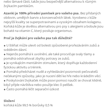
nebo lámavé části, takže jsou bezpečnější alternativou k různým
žvýkacím pamlskům.
Azanki je 100% přírodní pamlsek pro vašeho psa.
Bez přidaných
obilovin, umělých barviv a konzervačních látek. Vyrobeno z kůže
nejvyšší kvality se superpotravinami a vysokým obsahem kolagenu.
Koňská kůže je skvělou alternativou pro psy s alergiemi a bobule jsou
bohaté na vitamin C, který posiluje organismus.
Proč je žvýkání pro vašeho psa tak důležité?
● U štěňat může ulevit od bolesti způsobené prořezáváním zubů a
svěděním dásní.
● Nejenže pomáhá k uvolnění, ale také procvičuje svaly tlamy a
pomáhá odstraňovat zbytky potravy ze zubů.
● Je vynikajícím mentálním stimulem, který doplňuje každodenní
fyzickou aktivitu a trénink.
● Pomáhá předcházet nudě a vyhledávání pozornosti pečovatelů
nečekanými způsoby, jako je nucení dětí ke hře nebo krádežím věcí.
● Poskytování žvýkaček může psovi pomoci naučit se chovat klidně,
když přijde návštěva nebo použije klec či pelíšek.
● Často pomáhá léčit separační úzkost
Složení
koňská kůže 99,5 % borůvky 0,5 %