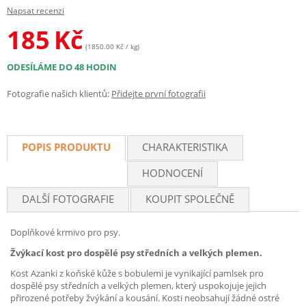
Napsat recenzi
185
Kč
(1850.00 Kč / kg)
ODESÍLÁME DO 48 HODIN
Fotografie našich klientů:
Přidejte první fotografii
POPIS PRODUKTU
CHARAKTERISTIKA
HODNOCENÍ
DALŠÍ FOTOGRAFIE
KOUPIT SPOLEČNĚ
Doplňkové krmivo pro psy.
Žvýkací kost pro dospělé psy středních a velkých plemen.
Kost Azanki z koňské kůže s bobulemi je vynikající pamlsek pro
dospělé psy středních a velkých plemen, který uspokojuje jejich
přirozené potřeby žvýkání a kousání. Kosti neobsahují žádné ostré