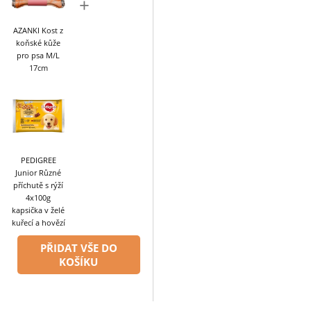
+
AZANKI Kost z
koňské kůže
pro psa M/L
17cm
PEDIGREE
Junior Různé
příchutě s rýží
4x100g
kapsička v želé
kuřecí a hovězí
PŘIDAT VŠE DO
KOŠÍKU