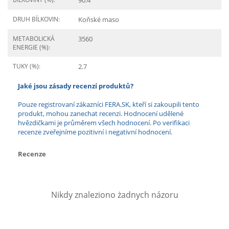
90.4
DRUH BÍLKOVIN:
Koňské maso
METABOLICKÁ
3560
ENERGIE (%):
TUKY (%):
2.7
Jaké jsou zásady recenzí produktů?
Pouze registrovaní zákazníci FERA.SK, kteří si zakoupili tento
produkt, mohou zanechat recenzi. Hodnocení udělené
hvězdičkami je průměrem všech hodnocení. Po verifikaci
recenze zveřejníme pozitivní i negativní hodnocení.
Recenze
Nikdy znaleziono żadnych názoru