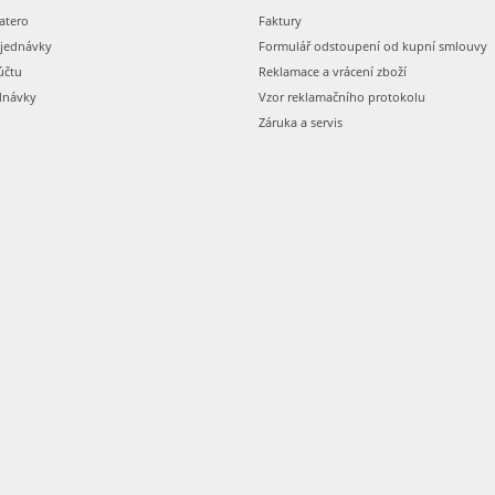
atero
Faktury
bjednávky
Formulář odstoupení od kupní smlouvy
účtu
Reklamace a vrácení zboží
dnávky
Vzor reklamačního protokolu
Záruka a servis