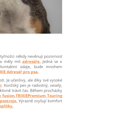
 čtyřnožci někdy nevěnují pozornost
oto měly mít
adresáře.
Jedná se o
 kontaktní údaje, bude mnohem
XIE Adresář pro psa
.
í. Je učenlivý, ale díky své vysoké
í
. Konžský pes je radostný, veselý,
aktivně trávit čas. Během procházky
e fusion
,
TRIXIEPremium Touring
postroje.
Výrazně zvyšují komfort
oplňky.