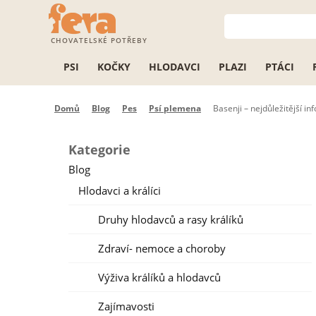
CHOVATELSKÉ POTŘEBY
PSI
KOČKY
HLODAVCI
PLAZI
PTÁCI
Domů
Blog
Pes
Psí plemena
Basenji – nejdůležitější i
Kategorie
Blog
Hlodavci a králíci
Druhy hlodavců a rasy králíků
Zdraví- nemoce a choroby
Výživa králíků a hlodavců
Zajímavosti