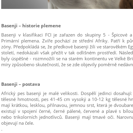
Basenji – historie plemene
Basenji v klasifikaci FCI je zařazen do skupiny 5 - Špicové a
Primární plemena. Zvíře pochází ze střední Afriky. Patří k
zóny. Předpokládá se, že předkové basenji žili ve starověkém Egy
století, nedokázali však přežít v tak odlišném prostředí. Násled
byly úspěšné - rozmnožili se na starém kontinentu ve Velké Bri
míry způsobeno skutečností, že se zde objevily poměrně nedávno
Basenji – postava
Africký pes basenji je malé velikosti. Dospělí jedinci dosahu
tělesné hmotnosti, pes 41-45 cm vysoký a 10-12 kg tělesné h
mají krátkou, lesklou, přilnavou, jemnou srst, která je dvoubare
existují v spojení černé, černé pálené, červené a plavé s bíl
nebo trikolorních jednotlivců. Basenji mají tmavé oči. Narovn
objevují na čele.
.