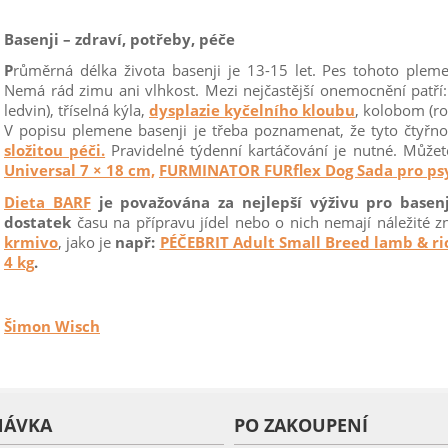
Basenji – zdraví, potřeby, péče
P
růměrná délka života basenji je 13-15 let. Pes tohoto pleme
Nemá rád zimu ani vlhkost. Mezi nejčastější onemocnění patř
ledvin), tříselná kýla,
dysplazie kyčelního kloubu
, kolobom (ro
V popisu plemene basenji je třeba poznamenat, že tyto čtyřnož
složitou péči.
Pravidelné týdenní kartáčování je nutné. Může
Universal 7 × 18 cm,
FURMINATOR FURflex Dog Sada pro psy 
Dieta BARF
je považována za nejlepší výživu pro basenj
dostatek
času na přípravu jídel nebo o nich nemají náležité z
krmivo
, jako je
např:
PÉČEBRIT Adult Small Breed lamb & ric
4 kg
.
Šimon Wisch
NÁVKA
PO ZAKOUPENÍ