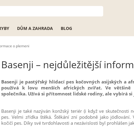
RYBY
DŮM A ZAHRADA
BLOG
nformace o plemeni
Basenji – nejdůležitější info
Basenji je pastýřský hlídací pes kočovných asijských a a
používá k lovu menších afrických zvířat. Ve většině
společníka. Užívá si přítomnost lidské rodiny, ale vybírá si
Basenji je také nazýván konžský teriér (i když ve skutečnosti 
pes. Velmi zřídka štěká. Štěkání zní podobně jako jódlování.
kočičí pes. Díky své tvrdohlavosti a nezávislosti byl prohlášen ja