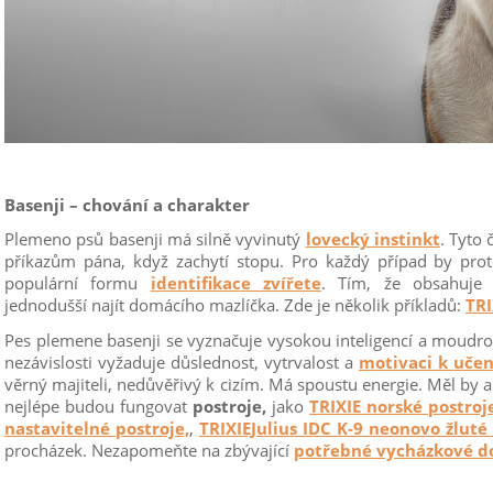
Basenji – chování a charakter
Plemeno psů basenji má silně vyvinutý
lovecký instinkt
. Tyto
příkazům pána, když zachytí stopu. Pro každý případ by pr
populární formu
identifikace zvířete
. Tím, že obsahuje
jednodušší najít domácího mazlíčka. Zde je několik příkladů:
TRI
Pes plemene basenji se vyznačuje vysokou inteligencí a moudrost
nezávislosti vyžaduje důslednost, vytrvalost a
motivaci k učen
věrný majiteli, nedůvěřivý k cizím. Má spoustu energie. Měl by 
nejlépe budou fungovat
postroje,
jako
TRIXIE norské postroj
nastavitelné postroje,
,
TRIXIEJulius IDC K-9 neonovo žluté 
procházek. Nezapomeňte na zbývající
potřebné vycházkové d