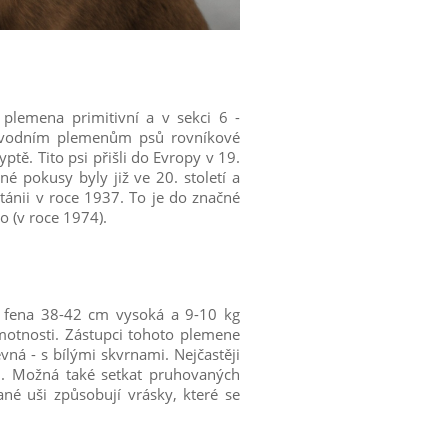
 plemena primitivní a v sekci 6 -
 původním plemenům psů rovníkové
ptě. Tito psi přišli do Evropy v 19.
né pokusy byly již ve 20. století a
tánii v roce 1937. To je do značné
 (v roce 1974).
jí: fena 38-42 cm vysoká a 9-10 kg
motnosti. Zástupci tohoto plemene
vná - s bílými skvrnami. Nejčastěji
ou. Možná také setkat pruhovaných
ané uši způsobují vrásky, které se