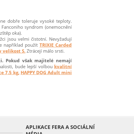
ne dobře toleruje vysoké teploty.
í: Fanconiho syndrom (onemocnění
zštěp oka).
ci jsou velmi čistotní. Nevyžadují
te například použít
TRIXIE Carded
velikost S.
Ztrácejí málo srsti.
i. Pokud však majitelé nemají
nalosti, bude lepší volbou
kvalitní
e 7,5 kg,
HAPPY DOG Adult mini
APLIKACE FERA A SOCIÁLNÍ
MÉDIA