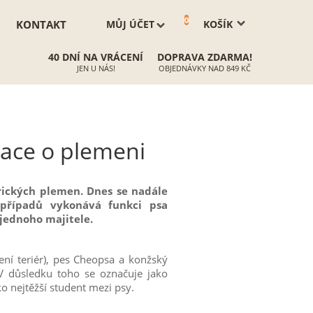
0
KONTAKT
MŮJ ÚČET
KOŠÍK
40 DNÍ NA VRÁCENÍ
DOPRAVA ZDARMA!
JEN U NÁS!
OBJEDNÁVKY NAD 849 KČ
rmace o plemeni
frických plemen. Dnes se nadále
 případů vykonává funkci psa
 jednoho majitele.
není teriér), pes Cheopsa a konžský
 V důsledku toho se označuje jako
ko nejtěžší student mezi psy.