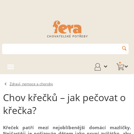
CHOVATELSKÉ POTŘEBY
0
Zdraví- nemoce a choroby
Chov křečků – jak pečovat o
křečka?
Křeček patří mezí nejoblíbenější domácí mazlíčky.
Nejčastěji je pořizován dětem jako první zvířátko, aby