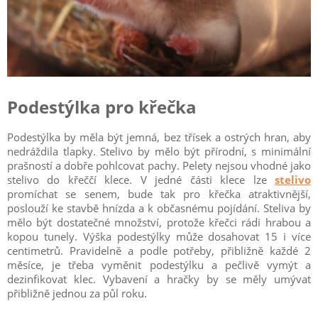
Podestýlka pro křečka
Podestýlka by měla být jemná, bez třísek a ostrých hran, aby
nedráždila tlapky. Stelivo by mělo být přírodní, s minimální
prašností a dobře pohlcovat pachy. Pelety nejsou vhodné jako
stelivo do křeččí klece. V jedné části klece lze
stelivo
promíchat se senem, bude tak pro křečka atraktivnější,
poslouží ke stavbě hnízda a k občasnému pojídání. Steliva by
mělo být dostatečné množství, protože křečci rádi hrabou a
kopou tunely. Výška podestýlky může dosahovat 15 i více
centimetrů. Pravidelně a podle potřeby, přibližně každé 2
měsíce, je třeba vyměnit podestýlku a pečlivě vymýt a
dezinfikovat klec. Vybavení a hračky by se měly umývat
přibližně jednou za půl roku.