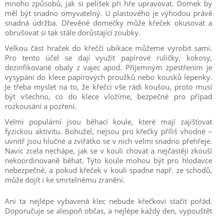
mnoho způsobů, jak si pelíšek při hře upravovat. Domek by
měl být snadno omyvatelný. U plastového je výhodou právě
snadná údržba. Dřevěné domečky může křeček okusovat a
obrušovat si tak stále dorůstající zoubky.
Velkou část hraček do křeččí ubikace můžeme vyrobit sami.
Pro tento účel se dají využit papírové ruličky, kokosy,
dezinfikované obaly z vajec apod. Příjemným zpestřením je
vysypání do klece papírových proužků nebo kousků lepenky.
Je třeba myslet na to, že křečci vše rádi koušou, proto musí
být všechno, co do klece vložíme, bezpečné pro případ
rozkousání a pozření.
Velmi populární jsou běhací koule, které mají zajišťovat
fyzickou aktivitu. Bohužel, nejsou pro křečky příliš vhodné –
uvnitř jsou hlučné a zvířátko se v nich velmi snadno přehřeje.
Navíc zcela nechápe, jak se v kouli chovat a nejčastěji zkouší
nekoordinovaně běhat. Tyto koule mohou být pro hlodavce
nebezpečné, a pokud křeček v kouli spadne např. ze schodů,
může dojít i ke smrtelnému zranění.
Ani ta nejlépe vybavená klec nebude křečkovi stačit pořád.
Doporučuje se alespoň občas, a nejlépe každý den, vypouštět