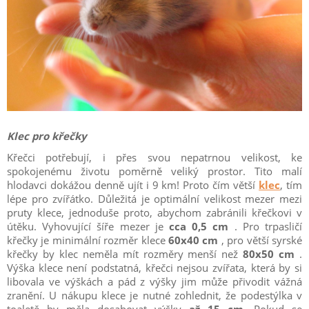
Klec pro křečky
Křečci potřebují, i přes svou nepatrnou velikost, ke
spokojenému životu poměrně veliký prostor. Tito malí
hlodavci dokážou denně ujít i 9 km! Proto čím větší
klec
, tím
lépe pro zvířátko. Důležitá je optimální velikost mezer mezi
pruty klece, jednoduše proto, abychom zabránili křečkovi v
útěku. Vyhovující šíře mezer je
cca 0,5 cm
. Pro trpasličí
křečky je minimální rozměr klece
60x40 cm
, pro větší syrské
křečky by klec neměla mít rozměry menší než
80x50 cm
.
Výška klece není podstatná, křečci nejsou zvířata, která by si
libovala ve výškách a pád z výšky jim může přivodit vážná
zranění. U nákupu klece je nutné zohlednit, že podestýlka v