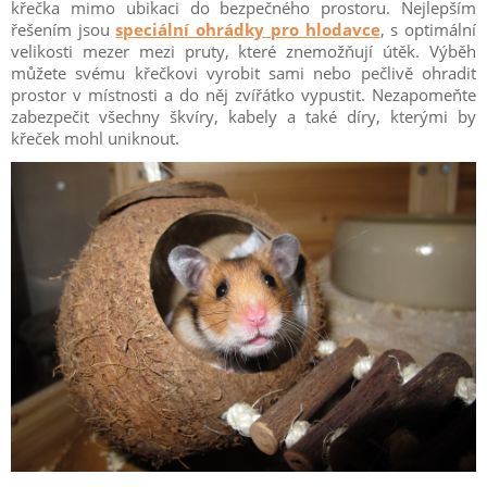
křečka mimo ubikaci do bezpečného prostoru. Nejlepším
řešením jsou
speciální ohrádky pro hlodavce
, s optimální
velikosti mezer mezi pruty, které znemožňují útěk. Výběh
můžete svému křečkovi vyrobit sami nebo pečlivě ohradit
prostor v místnosti a do něj zvířátko vypustit. Nezapomeňte
zabezpečit všechny škvíry, kabely a také díry, kterými by
křeček mohl uniknout.