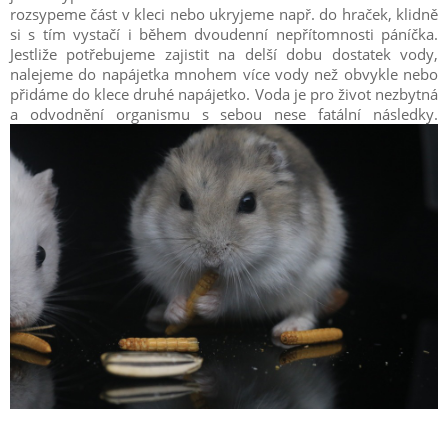
rozsypeme část v kleci nebo ukryjeme např. do hraček, klidně
si s tím vystačí i během dvoudenní nepřítomnosti páníčka.
Jestliže potřebujeme zajistit na delší dobu dostatek vody,
nalejeme do napájetka mnohem více vody než obvykle nebo
přidáme do klece druhé napájetko. Voda je pro život nezbytná
a odvodnění organismu s sebou nese fatální následky.