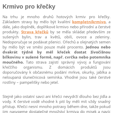
Krmivo pro křečky
Na trhu je mnoho druhů hotových krmiv pro křečky.
Základem stravy by mělo být kvalitní
kompletníkrmivo
, a
dále, jako doplněk, doplňkové krmivo nebo přírodní a čerstvé
produkty.
Strava křečků
by se měla skládat především ze
sušených bylin, trav a květů, obilí, ovoce a zeleniny.
Nedoporučuje se podávat pšenici. Ořechů a olejnatých semen
by mělo být ve směsi pouze malé procento.
Jednou nebo
dvakrát týdně by měl křeček dostat živočišnou
bílkovinu v sušené formě, např. cvrčka nebo potemníka
moučného.
Tato strava zajistí správný vývoj a fungování
křeččího organismu. Z domácích produktů jsou
doporučovány k občasnému podání mrkve, okurky, jablka a
neloupaná slunečnicová semínka. Vhodné jsou také čerstvé
rostliny – pampelišky nebo jetel.
Stejně jako ostatní savci ani křečci nevydrží dlouho bez jídla a
vody. K čerstvé vodě vhodné k pití by měli mít vždy snadný
přístup. Křečci nesní mnoho potravy během dne, takže pokud
jim nasypeme dostatečné množství krmiva do misek a navíc