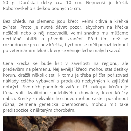
50 g. Dorůstají délky cca 10 cm. Nejmenší je křečík
Roborovského s délkou pouhých 5 cm.
Bez ohledu na plemeno jsou křečci velmi citlivá a křehká
zvířata. Proto je nutné dávat pozor, abychom na křečka
nešlápli nebo o něj nezavadili, velmi snadno mu můžeme
nechtěně ublížit a přivodit zranění. Před tím, než se
rozhodneme pro chov křečka, bychom se měli porozhlédnout
po veterinárním lékaři, který se věnuje léčbě malých savců.
Cena křečka se bude lišit v závislosti na regionu, ale
především na plemenu. Nejlevnější křečci mohou stát desítky
korun, dražší několik set. K tomu je třeba přičíst pořizovací
náklady celého vybavení a produktů nezbytných k zajištění
dobrých životních podmínek zvířete. Při nákupu křečka je
třeba volit kvalitního spolehlivého chovatele, který křečky
nabízí. Křečky z nekvalitního chovu mohou častěji postihnout
různá, zejména genetická onemocnění, mohou mít také
predispozice k některým chorobám.