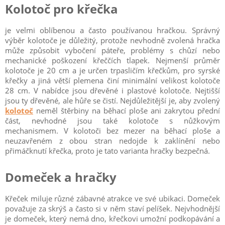
Kolotoč pro křečka
je velmi oblíbenou a často používanou hračkou. Správný
výběr kolotoče je důležitý, protože nevhodně zvolená hračka
může způsobit vybočení páteře, problémy s chůzí nebo
mechanické poškození křeččích tlapek. Nejmenší průměr
kolotoče je 20 cm a je určen trpasličím křečkům, pro syrské
křečky a jiná větší plemena činí minimální velikost kolotoče
28 cm. V nabídce jsou dřevěné i plastové kolotoče. Nejtišší
jsou ty dřevěné, ale hůře se čistí. Nejdůležitější je, aby zvolený
kolotoč
neměl štěrbiny na běhací ploše ani zakrytou přední
část, nevhodné jsou také kolotoče s nůžkovým
mechanismem. V kolotoči bez mezer na běhací ploše a
neuzavřeném z obou stran nedojde k zaklínění nebo
přimáčknutí křečka, proto je tato varianta hračky bezpečná.
Domeček a hračky
Křeček miluje různé zábavné atrakce ve své ubikaci. Domeček
považuje za skrýš a často si v něm staví pelíšek. Nejvhodnější
je domeček, který nemá dno, křečkovi umožní podkopávání a