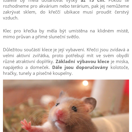
toaletě by měla dosahovat výšky
až 15 cm.
Pokud se
rozhodneme pro akvárium nebo terárium, pak jej nemůžeme
zakrývat sklem, do křeččí ubikace musí proudit čerstvý
vzduch.
Klec pro křečka by měla být umístěna na klidném místě,
mimo průvan a přímé sluneční světlo.
Důležitou součástí klece je její vybavení. Křečci jsou zvídavá a
velmi aktivní zvířátka, proto potřebují mít ve svém obydlí
různé atraktivní doplňky.
Základní výbavou klece
je miska,
napájetko a domeček.
Dále jsou doporučovány
kolotoče,
hračky, tunely a písečné koupelny.