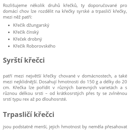
Rozlišujeme několik druhů křečků, ty doporučované pro
domácí chov lze rozdělit na křečky syrské a trpasličí křečky,
mezi něž patří:
Křečík džungarský
Křečík čínský
Křeček drobný
Křečík Roborovského
Syrští křečci
patří mezi největší křečky chované v domácnostech, a také
mezi nejklidnější. Dosahují hmotnosti do 150 g a délky do 20
cm. Křečka lze pořídit v různých barevných varietách a s
různou délkou srsti – od krátkosrstých přes ty se zvlněnou
srstí typu rex až po dlouhosrsté.
Trpasličí křečci
jsou podstatně menší, jejich hmotnost by neměla přesahovat