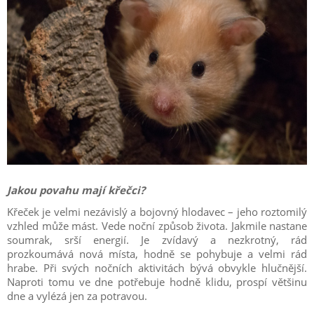
Jakou povahu mají křečci?
Křeček je velmi nezávislý a bojovný hlodavec – jeho roztomilý
vzhled může mást. Vede noční způsob života. Jakmile nastane
soumrak, srší energií. Je zvídavý a nezkrotný, rád
prozkoumává nová místa, hodně se pohybuje a velmi rád
hrabe. Při svých nočních aktivitách bývá obvykle hlučnější.
Naproti tomu ve dne potřebuje hodně klidu, prospí většinu
dne a vylézá jen za potravou.