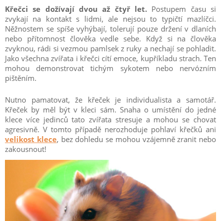
Křečci se dožívají dvou až čtyř let.
Postupem času si
zvykají na kontakt s lidmi, ale nejsou to typičtí mazlíčci.
Něžnostem se spíše vyhýbají, tolerují pouze držení v dlaních
nebo přítomnost člověka vedle sebe. Když si na člověka
zvyknou, rádi si vezmou pamlsek z ruky a nechají se pohladit.
Jako všechna zvířata i křečci cítí emoce, kupříkladu strach. Ten
mohou demonstrovat tichým sykotem nebo nervózním
pištěním.
Nutno pamatovat, že křeček je individualista a samotář.
Křeček by měl být v kleci sám. Snaha o umístění do jedné
klece více jedinců tato zvířata stresuje a mohou se chovat
agresivně. V tomto případě nerozhoduje pohlaví křečků ani
velikost klece
, bez dohledu se mohou vzájemně zranit nebo
zakousnout!