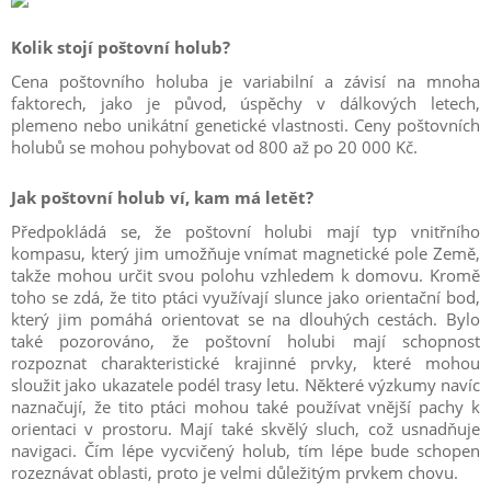
Kolik stojí poštovní holub?
Cena poštovního holuba je variabilní a závisí na mnoha
faktorech, jako je původ, úspěchy v dálkových letech,
plemeno nebo unikátní genetické vlastnosti. Ceny poštovních
holubů se mohou pohybovat od 800 až po 20 000 Kč.
Jak poštovní holub ví, kam má letět?
Předpokládá se, že poštovní holubi mají typ vnitřního
kompasu, který jim umožňuje vnímat magnetické pole Země,
takže mohou určit svou polohu vzhledem k domovu. Kromě
toho se zdá, že tito ptáci využívají slunce jako orientační bod,
který jim pomáhá orientovat se na dlouhých cestách. Bylo
také pozorováno, že poštovní holubi mají schopnost
rozpoznat charakteristické krajinné prvky, které mohou
sloužit jako ukazatele podél trasy letu. Některé výzkumy navíc
naznačují, že tito ptáci mohou také používat vnější pachy k
orientaci v prostoru. Mají také skvělý sluch, což usnadňuje
navigaci. Čím lépe vycvičený holub, tím lépe bude schopen
rozeznávat oblasti, proto je velmi důležitým prvkem chovu.