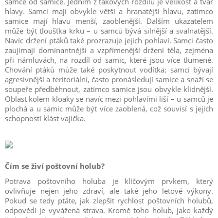
samce od samice. Jedním z takových rozdílů je velikost a tvar
hlavy. Samci mají obvykle větší a hranatější hlavu, zatímco
samice mají hlavu menší, zaoblenější. Dalším ukazatelem
může být tloušťka krku – u samců bývá silnější a svalnatější.
Navíc držení ptáků také prozrazuje jejich pohlaví. Samci často
zaujímají dominantnější a vzpřímenější držení těla, zejména
při námluvách, na rozdíl od samic, které jsou více tlumené.
Chování ptáků může také poskytnout vodítka; samci bývají
agresivnější a teritoriální, často pronásledují samice a snaží se
soupeře předběhnout, zatímco samice jsou obvykle klidnější.
Oblast kolem kloaky se navíc mezi pohlavími liší – u samců je
plochá a u samic může být více zaoblená, což souvisí s jejich
schopností klást vajíčka.
Čím se živí poštovní holub?
Potrava poštovního holuba je klíčovým prvkem, který
ovlivňuje nejen jeho zdraví, ale také jeho letové výkony.
Pokud se tedy ptáte, jak zlepšit rychlost poštovních holubů,
odpovědí je vyvážená strava. Kromě toho holub, jako každý