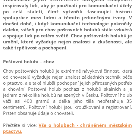
inspirovaly lidi, aby je používali pro komunikační účely
po celá staletí, čímž vytvořili fascinující historii
spolupráce mezi lidmi a těmito jedinečnými tvory. V
dnešní době, i když komunikační technologie pokročily
daleko, vášeň pro chov poštovních holubů stále vzkvétá
a spojuje lidi po celém světě. Chov poštovních holubů je
umění, které vyžaduje nejen znalosti a zkušenosti, ale
také trpělivost a pochopení.
Poštovní holubi – chov
Chov poštovních holubů je extrémně návyková činnost, která
od chovatelů vyžaduje nejen znalost základních technik péče
o ptactvo, ale také hlubší pochopení jejich přirozených potřeb
a chování. Poštovní holub pochází z holubů skalních a je
jedním z několika holubů nalezených v Česku. Poštovní holub
váží asi 400 gramů a délka jeho těla nepřesahuje 35
centimetrů. Poštovní holubi jsou kroužkovaní a registrovaní.
Prsten obsahuje údaje o chovateli.
Přečtěte si více:
Vše o holubech - chráněném městském
ptactvu.