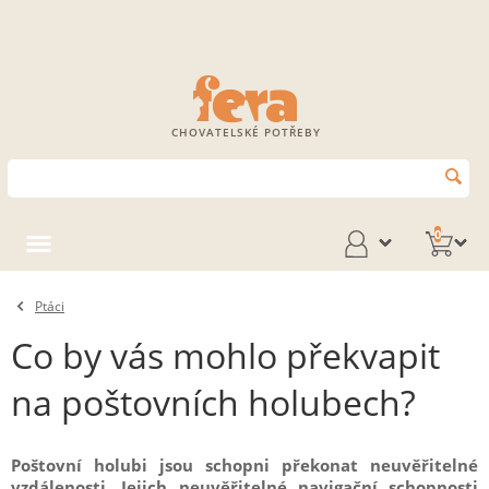
CHOVATELSKÉ POTŘEBY
0
Ptáci
Co by vás mohlo překvapit
na poštovních holubech?
Poštovní holubi jsou schopni překonat neuvěřitelné
vzdálenosti. Jejich neuvěřitelné navigační schopnosti