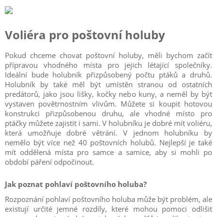
Voliéra pro poštovní holuby
Pokud chceme chovat poštovní holuby, měli bychom začít
přípravou vhodného místa pro jejich létající společníky.
Ideální bude holubník přizpůsobený počtu ptáků a druhů.
Holubník by také měl být umístěn stranou od ostatních
predátorů, jako jsou lišky, kočky nebo kuny, a neměl by být
vystaven povětrnostním vlivům. Můžete si koupit hotovou
konstrukci přizpůsobenou druhu, ale vhodné místo pro
ptáčky můžete zajistit i sami. V holubníku je dobré mít voliéru,
která umožňuje dobré větrání. V jednom holubníku by
nemělo být více než 40 poštovních holubů. Nejlepší je také
mít oddělená místa pro samce a samice, aby si mohli po
období páření odpočinout.
Jak poznat pohlaví poštovního holuba?
Rozpoznání pohlaví poštovního holuba může být problém, ale
existují určité jemné rozdíly, které mohou pomoci odlišit