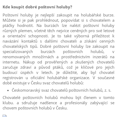
Kde koupit dobré poštovní holuby?
Poštovní holuby je nejlepší zakoupit na holubářské burze.
Můžete si je pak prohlédnout, popovídat si s chovatelem a
ptáčky hodnotit. Na burzách lze nalézt poštovní holuby
různých plemen, včetně těch nejvíce ceněných pro své letové
a orientační schopnosti. Je to také výborná příležitost k
navázání kontaktů s dalšími chovateli a získání cenných
chovatelských tipů. Dobré poštovní holuby lze zakoupit na
specializovaných burzách poštovních holubů, v
renomovaných množírnách a prostřednictvím inzerátů na
internetu. Nákup od prověřených a zkušených chovatelů
zaručuje zdraví a původ ptáků, což je klíčové pro jejich
budoucí úspěch v letech. Je důležité, aby byl chovatel
registrován u oficiální holubářské organizace. V současné
době existuje v Česku svaz chovatelů holubů:
Českomoravský svaz chovatelů poštovních holubů, z. s.
Chovatelé poštovních holubů mohou být členem v tomto
klubu. a sdružuje nadšence a profesionály zabývající se
chovem poštovních holubů v Česku.