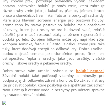
jiný chovný pták, potřebuje pravidelný výcvik. Základem
potravy poštovních holubů je směs zrnin, která zahrnuje
různé druhy zrnin jako je kukuřice, pšenice, ječmen, hrách,
proso a slunečnicová semínka. Tato zrna poskytují sacharidy,
které jsou hlavním zdrojem energie pro poštovní holuby.
Kromě toho by strava poštovního holuba měla obsahovat
bílkoviny, které jsou nezbytné pro budování svalů, zvláště
důležité pro mladé rostoucí ptáky a během regeneračního
období po letu. Zdrojem bílkovin může být například sója,
konopná semínka, fazole. Důležitou složkou stravy jsou také
tuky, které dodávají energii na dálkové lety. Dobrou volbou
budou olejnatá semena jako slunečnice, proso, čirok, len,
ostropestřec, řepka a ořechy, jako jsou arašídy, vlašské
ořechy, lískové ořechy a pekanové ořechy.
Dobrá strava vám umožní vyhnout se
holubí nemoci
.
Závodní holubi také potřebují vitamíny a minerály pro
podporu jejich celkového zdraví a kondice. Do základní stravy
lze přidávat doplňky, které poskytují celé spektrum základních
živin. Přístup k čerstvé vodě je nezbytný pro udržení správné
hydratace a zdraví holubů.