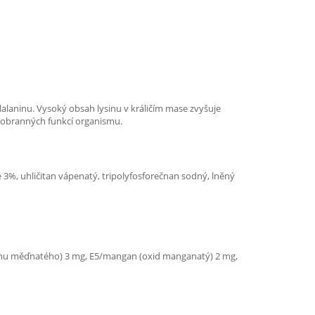
alaninu. Vysoký obsah lysinu v králičím mase zvyšuje
aci obranných funkcí organismu.
e 3%, uhličitan vápenatý, tripolyfosforečnan sodný, lněný
 síranu měďnatého) 3 mg, E5/mangan (oxid manganatý) 2 mg,