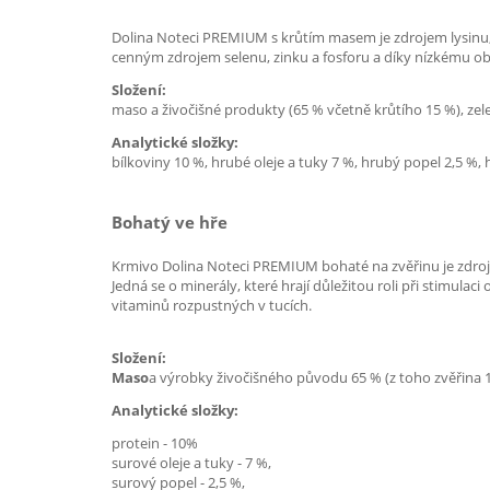
Dolina Noteci PREMIUM s krůtím masem je zdrojem lysinu,
cenným zdrojem selenu, zinku a fosforu a díky nízkému ob
Složení:
maso a živočišné produkty (65 % včetně krůtího 15 %), zeleni
Analytické složky:
bílkoviny 10 %, hrubé oleje a tuky 7 %, hrubý popel 2,5 %, 
Bohatý ve hře
Krmivo Dolina Noteci PREMIUM bohaté na zvěřinu je zdroje
Jedná se o minerály, které hrají důležitou roli při stimula
vitaminů rozpustných v tucích.
Složení:
Maso
a výrobky živočišného původu 65 % (z toho zvěřina 15 %
Analytické složky:
protein - 10%
surové oleje a tuky - 7 %,
surový popel - 2,5 %,