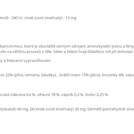
rol) - 240 IU, zinek (oxid zinečnatý) - 13 mg.
kami.Krmivo, které je obzvláště cenným zdrojem aminokyselin lysinu a fenyl
liv na většinu procesů v těle. Selen a železo hrají důležitou roli při stimul
esy a frekvenci vyprazdňování.
 22% (plíce, vemena, žaludky), , králičí maso 15% (játra), brusinky 4%, vejc
hrubá vláknina 0,6 %, vlhkost 78 %, vápník 0,3 %, fosfor 0,25 %.
koferylacetát) 40 mg, E6/zinek (oxid zinečnatý) 30 mg, E4/měď (pentahydrát