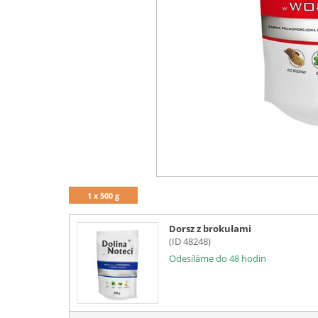
1 x 500 g
Dorsz z brokułami
(ID 48248)
Odesíláme do 48 hodin