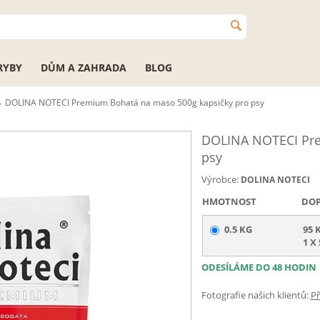
RYBY
DŮM A ZAHRADA
BLOG
DOLINA NOTECI Premium Bohatá na maso 500g kapsičky pro psy
DOLINA NOTECI Pre
psy
Výrobce:
DOLINA NOTECI
HMOTNOST
DO
0.5 KG
95 
1 X 
ODESÍLÁME DO 48 HODIN
Fotografie našich klientů:
Př