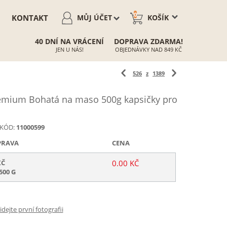
0
KONTAKT
MŮJ ÚČET
KOŠÍK
40 DNÍ NA VRÁCENÍ
DOPRAVA ZDARMA!
JEN U NÁS!
OBJEDNÁVKY NAD 849 KČ
526
z
1389
mium Bohatá na maso 500g kapsičky pro
KÓD:
11000599
PRAVA
CENA
KČ
0.00 KČ
500 G
idejte první fotografii