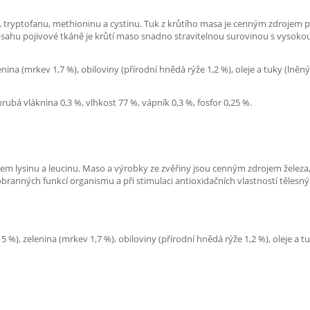
 tryptofanu, methioninu a cystinu. Tuk z krůtího masa je cenným zdrojem p
sahu pojivové tkáně je krůtí maso snadno stravitelnou surovinou s vysoko
na (mrkev 1,7 %), obiloviny (přírodní hnědá rýže 1,2 %), oleje a tuky (lněný o
hrubá vláknina 0,3 %, vlhkost 77 %, vápník 0,3 %, fosfor 0,25 %.
m lysinu a leucinu. Maso a výrobky ze zvěřiny jsou cenným zdrojem železa, 
ci obranných funkcí organismu a při stimulaci antioxidačních vlastností tělesn
), zelenina (mrkev 1,7 %), obiloviny (přírodní hnědá rýže 1,2 %), oleje a tuky