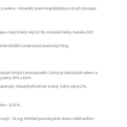
elenu - minerálů, které hrají důležitou roli při stimulaci
 a tuky (lněný olej 0,2 %), minerální látky, bazalka 0,01
iferol)240IU zinek (oxid zinečnatý)13mg
obsah sirných aminokyselin. Cenný je také obsah selenu a
kyseliny EPA a DHA.
vápenatý, tripolyfosforečnan sodný, lněný olej 0,2 %,
sfor - 0,25 %.
zinečnatý) - 30 mg, E4/Měď (pentahydrát síranu měďnatého) -