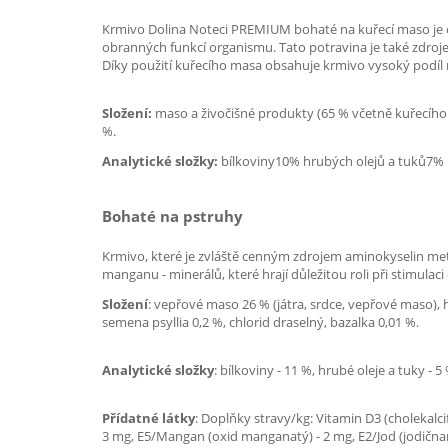
Krmivo Dolina Noteci PREMIUM bohaté na kuřecí maso je cenn
obranných funkcí organismu. Tato potravina je také zdrojem
Díky použití kuřecího masa obsahuje krmivo vysoký podíl n-
Složení:
maso a živočišné produkty (65 % včetně kuřecího ma
%.
Analytické složky:
bílkoviny10% hrubých olejů a tuků7% h
Bohaté na pstruhy
Krmivo, které je zvláště cenným zdrojem aminokyselin met
manganu - minerálů, které hrají důležitou roli při stimul
Složení
: vepřové maso 26 % (játra, srdce, vepřové maso), h
semena psyllia 0,2 %, chlorid draselný, bazalka 0,01 %.
Analytické složky
: bílkoviny - 11 %, hrubé oleje a tuky - 5
Přídatné látky
: Doplňky stravy/kg: Vitamin D3 (cholekalci
3 mg, E5/Mangan (oxid manganatý) - 2 mg, E2/Jod (jodičnan