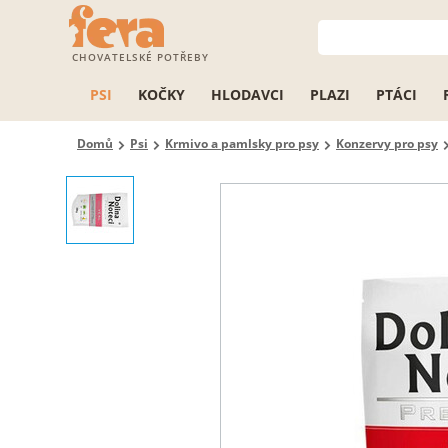
CHOVATELSKÉ POTŘEBY
PSI
KOČKY
HLODAVCI
PLAZI
PTÁCI
Domů
Psi
Krmivo a pamlsky pro psy
Konzervy pro psy