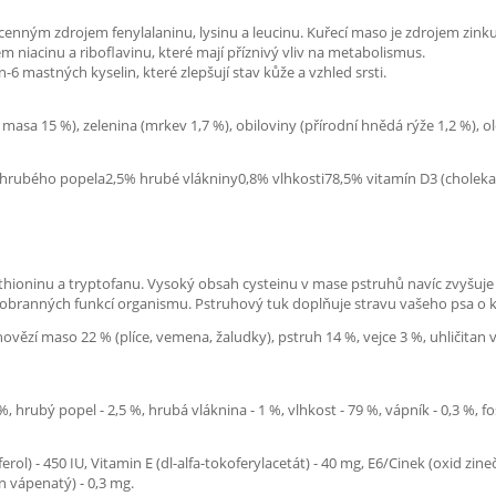
ým zdrojem fenylalaninu, lysinu a leucinu. Kuřecí maso je zdrojem zinku a s
 niacinu a riboflavinu, které mají příznivý vliv na metabolismus.
6 mastných kyselin, které zlepšují stav kůže a vzhled srsti.
sa 15 %), zelenina (mrkev 1,7 %), obiloviny (přírodní hnědá rýže 1,2 %), oleje
rubého popela2,5% hrubé vlákniny0,8% vlhkosti78,5% vitamín D3 (cholekalc
hioninu a tryptofanu. Vysoký obsah cysteinu v mase pstruhů navíc zvyšuje 
aci obranných funkcí organismu. Pstruhový tuk doplňuje stravu vašeho psa o 
ovězí maso 22 % (plíce, vemena, žaludky), pstruh 14 %, vejce 3 %, uhličitan 
 %, hrubý popel - 2,5 %, hrubá vláknina - 1 %, vlhkost - 79 %, vápník - 0,3 %, fo
ferol) - 450 IU, Vitamin E (dl-alfa-tokoferylacetát) - 40 mg, E6/Cinek (oxid 
 vápenatý) - 0,3 mg.