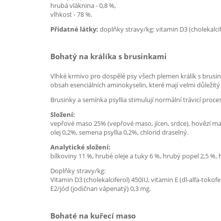
hrubá vláknina - 0,8 %,
vlhkost - 78 %.
Přídatné látky:
doplňky stravy/kg: vitamin D3 (cholekalcife
Bohatý na králíka s brusinkami
Vlhké krmivo pro dospělé psy všech plemen králík s brusin
obsah esenciálních aminokyselin, které mají velmi důležitý v
Brusinky a semínka psyllia stimulují normální trávicí proc
Složení:
vepřové maso 25% (vepřové maso, jícen, srdce), hovězí maso
olej 0,2%, semena psyllia 0,2%, chlorid draselný.
Analytické složení:
bílkoviny 11 %, hrubé oleje a tuky 6 %, hrubý popel 2,5 %, 
Doplňky stravy/kg:
Vitamin D3 (cholekalciferol) 450IU, vitamin E (dl-alfa-to
E2/jód (jodičnan vápenatý) 0,3 mg.
Bohaté na kuřecí maso