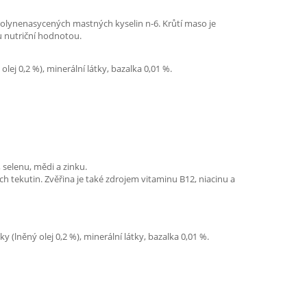
olynenasycených mastných kyselin n-6. Krůtí maso je
u nutriční hodnotou.
lej 0,2 %), minerální látky, bazalka 0,01 %.
selenu, mědi a zinku.
ých tekutin. Zvěřina je také zdrojem vitaminu B12, niacinu a
 (lněný olej 0,2 %), minerální látky, bazalka 0,01 %.