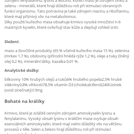
zdrojem fenylalaninu, lysinu a leucinu. Kuřecí maso je zdrojem zinku a
selenu - minerálů, které hrají důležitou roli při stimulaci obranných
funkcí organismu. Tato potravina je také zdrojem niacinu a riboflavinu,
které mají příznivý vliv na metabolismus.
Díky použití kuřecího masa obsahuje krmivo vysoké množství n-6
mastných kyselin, které ovlivňují stav kůže a zlepšují vzhled srsti.
Složení:
maso a živočišné produkty (65 % včetně kuřecího masa 15 %), zelenina
(mrkev 1,7 %), obiloviny (přírodní hnědá rýže 1,2 %), oleje a tuky (lněný
olej 0,2 %), minerální látky, bazalka 0,01 %.
Analytické složky:
bílkoviny 10% hrubých olejů a tuků6% hrubého popela2,5% hrubé
vlákniny0,8% vlhkosti78,5% vitamín D3 (cholekalciferol)240IUzinek
(oxid zinečnatý)13mg
Bohaté na králíky
Krmivo, které je zvláště cenným zdrojem aminokyselin lysinu a
fenylalaninu. Vysoký obsah lysinu v králičím mase zvyšuje obsah
esenciálních aminokyselin, které mají velmi důležitý vliv na většinu
procesů v těle. Selen a železo hrají důležitou roli při stimulaci