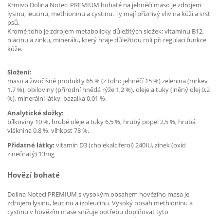
Krmivo Dolina Noteci PREMIUM bohaté na jehněčí maso je zdrojem
lysinu, leucinu, methioninu a cystinu. Ty mají příznivý vliv na kůži a srst
psů.
Kromě toho je zdrojem metabolicky důležitých složek: vitaminu B12,
niacinu a zinku, minerálu, který hraje důležitou roli při regulaci funkce
kůže.
Složení:
maso a živočišné produkty 65 % (z toho jehněčí 15 %) zelenina (mrkev
1,7 %), obiloviny (přírodní hnědá rýže 1,2 %), oleje a tuky (lněný olej 0,2
%), minerální látky, bazalka 0,01 %.
Analytické složky:
bílkoviny 10 %, hrubé oleje a tuky 6,5 %, hrubý popel 2,5 %, hrubá
vláknina 0,8 %, vlhkost 78 %.
Přídatné látky:
vitamin D3 (cholekalciferol) 240IU, zinek (oxid
zinečnatý) 13mg
Hovězí bohaté
Dolina Noteci PREMIUM s vysokým obsahem hovězího masa je
zdrojem lysinu, leucinu a izoleucinu. Vysoký obsah methioninu a
cystinu v hovězím mase snižuje potřebu doplňovat tyto