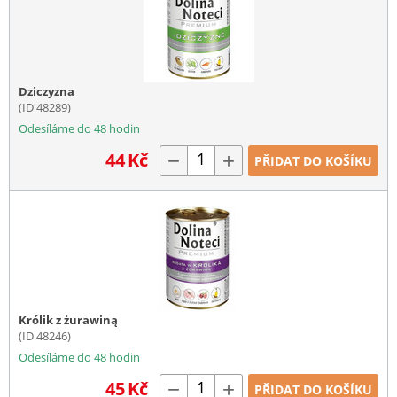
Dziczyzna
(ID 48289)
Odesíláme do 48 hodin
44
Kč
−
+
PŘIDAT DO KOŠÍKU
Królik z żurawiną
(ID 48246)
Odesíláme do 48 hodin
45
Kč
−
+
PŘIDAT DO KOŠÍKU