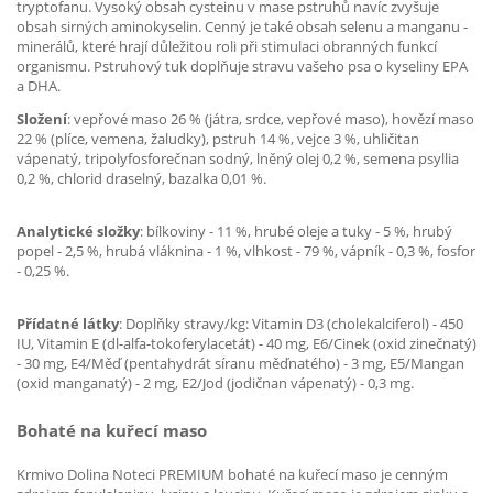
tryptofanu. Vysoký obsah cysteinu v mase pstruhů navíc zvyšuje
obsah sirných aminokyselin. Cenný je také obsah selenu a manganu -
minerálů, které hrají důležitou roli při stimulaci obranných funkcí
organismu. Pstruhový tuk doplňuje stravu vašeho psa o kyseliny EPA
a DHA.
Složení
: vepřové maso 26 % (játra, srdce, vepřové maso), hovězí maso
22 % (plíce, vemena, žaludky), pstruh 14 %, vejce 3 %, uhličitan
vápenatý, tripolyfosforečnan sodný, lněný olej 0,2 %, semena psyllia
0,2 %, chlorid draselný, bazalka 0,01 %.
Analytické složky
: bílkoviny - 11 %, hrubé oleje a tuky - 5 %, hrubý
popel - 2,5 %, hrubá vláknina - 1 %, vlhkost - 79 %, vápník - 0,3 %, fosfor
- 0,25 %.
Přídatné látky
: Doplňky stravy/kg: Vitamin D3 (cholekalciferol) - 450
IU, Vitamin E (dl-alfa-tokoferylacetát) - 40 mg, E6/Cinek (oxid zinečnatý)
- 30 mg, E4/Měď (pentahydrát síranu měďnatého) - 3 mg, E5/Mangan
(oxid manganatý) - 2 mg, E2/Jod (jodičnan vápenatý) - 0,3 mg.
Bohaté na kuřecí maso
Krmivo Dolina Noteci PREMIUM bohaté na kuřecí maso je cenným