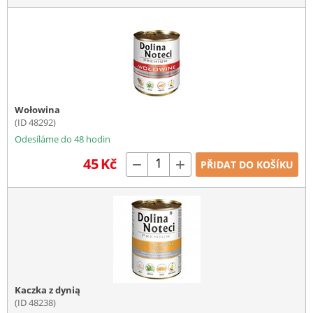
Wołowina
(ID 48292)
Odesíláme do 48 hodin
45
Kč
−
+
PŘIDAT DO KOŠÍKU
Kaczka z dynią
(ID 48238)