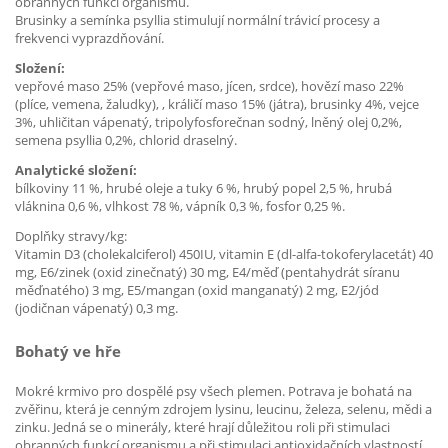
obranných funkcí organismu.
Brusinky a semínka psyllia stimulují normální trávicí procesy a
frekvenci vyprazdňování.
Složení:
vepřové maso 25% (vepřové maso, jícen, srdce), hovězí maso 22%
(plíce, vemena, žaludky), , králičí maso 15% (játra), brusinky 4%, vejce
3%, uhličitan vápenatý, tripolyfosforečnan sodný, lněný olej 0,2%,
semena psyllia 0,2%, chlorid draselný.
Analytické složení:
bílkoviny 11 %, hrubé oleje a tuky 6 %, hrubý popel 2,5 %, hrubá
vláknina 0,6 %, vlhkost 78 %, vápník 0,3 %, fosfor 0,25 %.
Doplňky stravy/kg:
Vitamin D3 (cholekalciferol) 450IU, vitamin E (dl-alfa-tokoferylacetát) 40
mg, E6/zinek (oxid zinečnatý) 30 mg, E4/měď (pentahydrát síranu
měďnatého) 3 mg, E5/mangan (oxid manganatý) 2 mg, E2/jód
(jodičnan vápenatý) 0,3 mg.
Bohatý ve hře
Mokré krmivo pro dospělé psy všech plemen. Potrava je bohatá na
zvěřinu, která je cenným zdrojem lysinu, leucinu, železa, selenu, mědi a
zinku. Jedná se o minerály, které hrají důležitou roli při stimulaci
obranných funkcí organismu a při stimulaci antioxidačních vlastností