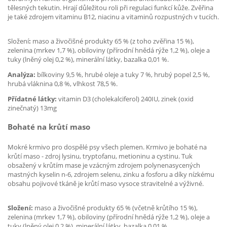
tělesných tekutin. Hrají důležitou roli při regulaci funkcí kůže. Zvěřina
je také zdrojem vitaminu B12, niacinu a vitaminů rozpustných v tucích.
Složení
:
maso a živočišné produkty 65 % (z toho zvěřina 15 %),
zelenina (mrkev 1,7 %), obiloviny (přírodní hnědá rýže 1,2 %), oleje a
tuky (lněný olej 0,2 %), minerální látky, bazalka 0,01 %.
Analýza:
bílkoviny 9,5 %, hrubé oleje a tuky 7 %, hrubý popel 2,5 %,
hrubá vláknina 0,8 %, vlhkost 78,5 %.
Přídatné látky:
vitamin D3 (cholekalciferol) 240IU, zinek (oxid
zinečnatý) 13mg
Bohaté na krůtí maso
Mokré krmivo pro dospělé psy všech plemen. Krmivo je bohaté na
krůtí maso - zdroj lysinu, tryptofanu, metioninu a cystinu. Tuk
obsažený v krůtím mase je vzácným zdrojem polynenasycených
mastných kyselin n-6, zdrojem selenu, zinku a fosforu a díky nízkému
obsahu pojivové tkáně je krůtí maso vysoce stravitelné a výživné.
Složení:
maso a živočišné produkty 65 % (včetně krůtího 15 %),
zelenina (mrkev 1,7 %), obiloviny (přírodní hnědá rýže 1,2 %), oleje a
tuky (lněný olej 0,2 %), minerální látky, bazalka 0,01 %.