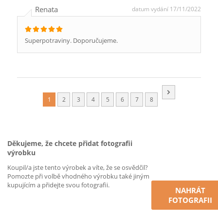
Renata
datum vydání 17/11/2022
Superpotraviny. Doporučujeme.
1
2
3
4
5
6
7
8
Děkujeme, že chcete přidat fotografii
výrobku
Koupil/a jste tento výrobek a víte, že se osvědčil?
Pomozte při volbě vhodného výrobku také jiným
kupujícím a přidejte svou fotografii.
NAHRÁT
FOTOGRAFII