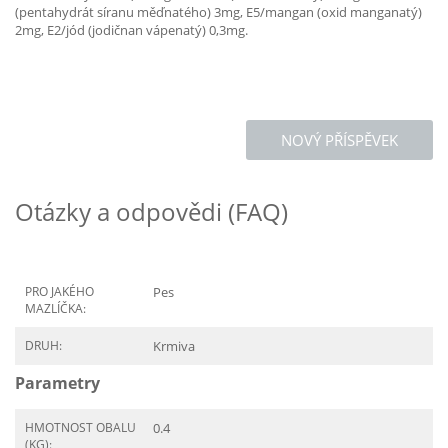
(pentahydrát síranu měďnatého) 3mg, E5/mangan (oxid manganatý)
2mg, E2/jód (jodičnan vápenatý) 0,3mg.
NOVÝ PŘÍSPĚVEK
Otázky a odpovědi (FAQ)
PRO JAKÉHO
Pes
MAZLÍČKA:
DRUH:
Krmiva
Parametry
HMOTNOST OBALU
0.4
(KG):