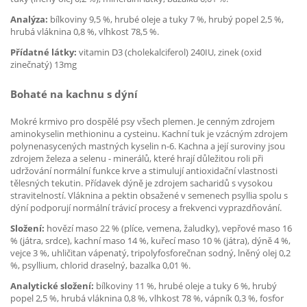
Analýza:
bílkoviny 9,5 %, hrubé oleje a tuky 7 %, hrubý popel 2,5 %,
hrubá vláknina 0,8 %, vlhkost 78,5 %.
Přídatné látky:
vitamin D3 (cholekalciferol) 240IU, zinek (oxid
zinečnatý) 13mg
Bohaté na kachnu s dýní
Mokré krmivo pro dospělé psy všech plemen. Je cenným zdrojem
aminokyselin methioninu a cysteinu. Kachní tuk je vzácným zdrojem
polynenasycených mastných kyselin n-6. Kachna a její suroviny jsou
zdrojem železa a selenu - minerálů, které hrají důležitou roli při
udržování normální funkce krve a stimulují antioxidační vlastnosti
tělesných tekutin. Přídavek dýně je zdrojem sacharidů s vysokou
stravitelností. Vláknina a pektin obsažené v semenech psyllia spolu s
dýní podporují normální trávicí procesy a frekvenci vyprazdňování.
Složení:
hovězí maso 22 % (plíce, vemena, žaludky), vepřové maso 16
% (játra, srdce), kachní maso 14 %, kuřecí maso 10 % (játra), dýně 4 %,
vejce 3 %, uhličitan vápenatý, tripolyfosforečnan sodný, lněný olej 0,2
%, psyllium, chlorid draselný, bazalka 0,01 %.
Analytické složení:
bílkoviny 11 %, hrubé oleje a tuky 6 %, hrubý
popel 2,5 %, hrubá vláknina 0,8 %, vlhkost 78 %, vápník 0,3 %, fosfor