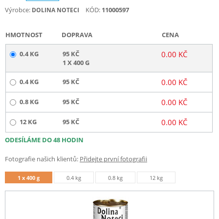
Výrobce:
KÓD:
11000597
DOLINA NOTECI
HMOTNOST
DOPRAVA
CENA
0.4 KG
95 KČ
0.00 KČ
1 X 400 G
0.4 KG
95 KČ
0.00 KČ
0.8 KG
95 KČ
0.00 KČ
12 KG
95 KČ
0.00 KČ
ODESÍLÁME DO 48 HODIN
Fotografie našich klientů:
Přidejte první fotografii
1 x 400 g
0.4 kg
0.8 kg
12 kg