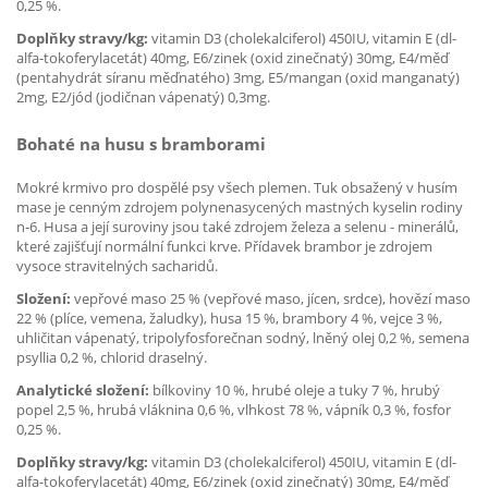
0,25 %.
Doplňky stravy/kg:
vitamin D3 (cholekalciferol) 450IU, vitamin E (dl-
alfa-tokoferylacetát) 40mg, E6/zinek (oxid zinečnatý) 30mg, E4/měď
(pentahydrát síranu měďnatého) 3mg, E5/mangan (oxid manganatý)
2mg, E2/jód (jodičnan vápenatý) 0,3mg.
Bohaté na husu s bramborami
Mokré krmivo pro dospělé psy všech plemen. Tuk obsažený v husím
mase je cenným zdrojem polynenasycených mastných kyselin rodiny
n-6. Husa a její suroviny jsou také zdrojem železa a selenu - minerálů,
které zajišťují normální funkci krve. Přídavek brambor je zdrojem
vysoce stravitelných sacharidů.
Složení:
vepřové maso 25 % (vepřové maso, jícen, srdce), hovězí maso
22 % (plíce, vemena, žaludky), husa 15 %, brambory 4 %, vejce 3 %,
uhličitan vápenatý, tripolyfosforečnan sodný, lněný olej 0,2 %, semena
psyllia 0,2 %, chlorid draselný.
Analytické složení:
bílkoviny 10 %, hrubé oleje a tuky 7 %, hrubý
popel 2,5 %, hrubá vláknina 0,6 %, vlhkost 78 %, vápník 0,3 %, fosfor
0,25 %.
Doplňky stravy/kg:
vitamin D3 (cholekalciferol) 450IU, vitamin E (dl-
alfa-tokoferylacetát) 40mg, E6/zinek (oxid zinečnatý) 30mg, E4/měď