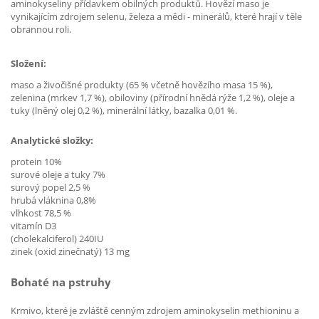
aminokyseliny přídavkem obilných produktů. Hovězí maso je
vynikajícím zdrojem selenu, železa a mědi - minerálů, které hrají v těle
obrannou roli.
Složení:
maso a živočišné produkty (65 % včetně hovězího masa 15 %),
zelenina (mrkev 1,7 %), obiloviny (přírodní hnědá rýže 1,2 %), oleje a
tuky (lněný olej 0,2 %), minerální látky, bazalka 0,01 %.
Analytické složky:
protein 10%
surové oleje a tuky 7%
surový popel 2,5 %
hrubá vláknina 0,8%
vlhkost 78,5 %
vitamín D3
(cholekalciferol) 240IU
zinek (oxid zinečnatý) 13 mg
Bohaté na pstruhy
Krmivo, které je zvláště cenným zdrojem aminokyselin methioninu a