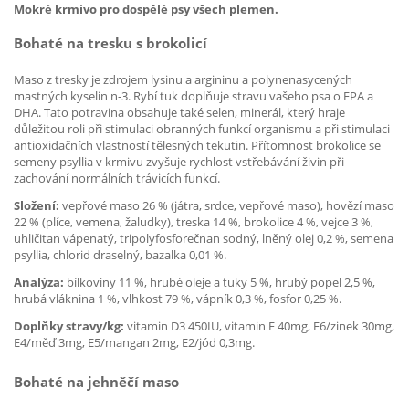
Mokré krmivo pro dospělé psy všech plemen.
Bohaté na tresku s brokolicí
Maso z tresky je zdrojem lysinu a argininu a polynenasycených
mastných kyselin n-3. Rybí tuk doplňuje stravu vašeho psa o EPA a
DHA. Tato potravina obsahuje také selen, minerál, který hraje
důležitou roli při stimulaci obranných funkcí organismu a při stimulaci
antioxidačních vlastností tělesných tekutin. Přítomnost brokolice se
semeny psyllia v krmivu zvyšuje rychlost vstřebávání živin při
zachování normálních trávicích funkcí.
Složení:
vepřové maso 26 % (játra, srdce, vepřové maso), hovězí maso
22 % (plíce, vemena, žaludky), treska 14 %, brokolice 4 %, vejce 3 %,
uhličitan vápenatý, tripolyfosforečnan sodný, lněný olej 0,2 %, semena
psyllia, chlorid draselný, bazalka 0,01 %.
Analýza:
bílkoviny 11 %, hrubé oleje a tuky 5 %, hrubý popel 2,5 %,
hrubá vláknina 1 %, vlhkost 79 %, vápník 0,3 %, fosfor 0,25 %.
Doplňky stravy/kg:
vitamin D3 450IU, vitamin E 40mg, E6/zinek 30mg,
E4/měď 3mg, E5/mangan 2mg, E2/jód 0,3mg.
Bohaté na jehněčí maso