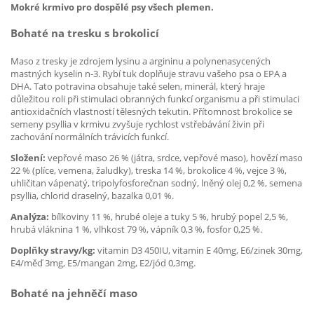
Mokré krmivo pro dospělé psy všech plemen.
Bohaté na tresku s brokolicí
Maso z tresky je zdrojem lysinu a argininu a polynenasycených
mastných kyselin n-3. Rybí tuk doplňuje stravu vašeho psa o EPA a
DHA. Tato potravina obsahuje také selen, minerál, který hraje
důležitou roli při stimulaci obranných funkcí organismu a při stimulaci
antioxidačních vlastností tělesných tekutin. Přítomnost brokolice se
semeny psyllia v krmivu zvyšuje rychlost vstřebávání živin při
zachování normálních trávicích funkcí.
Složení:
vepřové maso 26 % (játra, srdce, vepřové maso), hovězí maso
22 % (plíce, vemena, žaludky), treska 14 %, brokolice 4 %, vejce 3 %,
uhličitan vápenatý, tripolyfosforečnan sodný, lněný olej 0,2 %, semena
psyllia, chlorid draselný, bazalka 0,01 %.
Analýza:
bílkoviny 11 %, hrubé oleje a tuky 5 %, hrubý popel 2,5 %,
hrubá vláknina 1 %, vlhkost 79 %, vápník 0,3 %, fosfor 0,25 %.
Doplňky stravy/kg:
vitamin D3 450IU, vitamin E 40mg, E6/zinek 30mg,
E4/měď 3mg, E5/mangan 2mg, E2/jód 0,3mg.
Bohaté na jehněčí maso