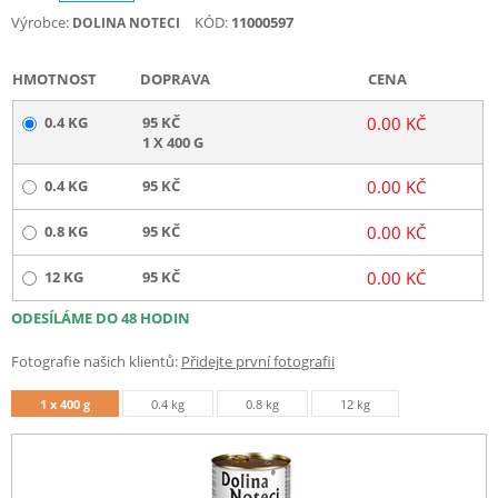
Výrobce:
KÓD:
11000597
DOLINA NOTECI
HMOTNOST
DOPRAVA
CENA
0.4 KG
95 KČ
0.00 KČ
1 X 400 G
0.4 KG
95 KČ
0.00 KČ
0.8 KG
95 KČ
0.00 KČ
12 KG
95 KČ
0.00 KČ
ODESÍLÁME DO 48 HODIN
Fotografie našich klientů:
Přidejte první fotografii
1 x 400 g
0.4 kg
0.8 kg
12 kg