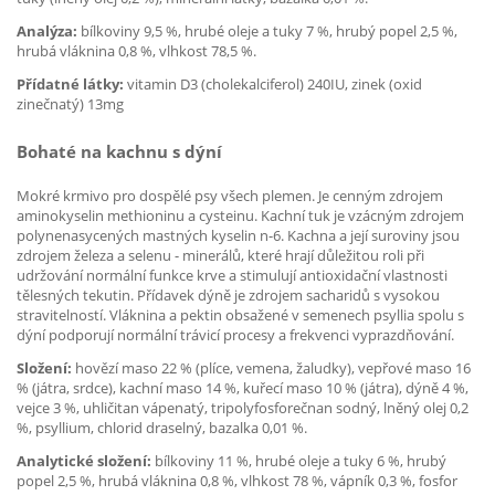
Analýza:
bílkoviny 9,5 %, hrubé oleje a tuky 7 %, hrubý popel 2,5 %,
hrubá vláknina 0,8 %, vlhkost 78,5 %.
Přídatné látky:
vitamin D3 (cholekalciferol) 240IU, zinek (oxid
zinečnatý) 13mg
Bohaté na kachnu s dýní
Mokré krmivo pro dospělé psy všech plemen. Je cenným zdrojem
aminokyselin methioninu a cysteinu. Kachní tuk je vzácným zdrojem
polynenasycených mastných kyselin n-6. Kachna a její suroviny jsou
zdrojem železa a selenu - minerálů, které hrají důležitou roli při
udržování normální funkce krve a stimulují antioxidační vlastnosti
tělesných tekutin. Přídavek dýně je zdrojem sacharidů s vysokou
stravitelností. Vláknina a pektin obsažené v semenech psyllia spolu s
dýní podporují normální trávicí procesy a frekvenci vyprazdňování.
Složení:
hovězí maso 22 % (plíce, vemena, žaludky), vepřové maso 16
% (játra, srdce), kachní maso 14 %, kuřecí maso 10 % (játra), dýně 4 %,
vejce 3 %, uhličitan vápenatý, tripolyfosforečnan sodný, lněný olej 0,2
%, psyllium, chlorid draselný, bazalka 0,01 %.
Analytické složení:
bílkoviny 11 %, hrubé oleje a tuky 6 %, hrubý
popel 2,5 %, hrubá vláknina 0,8 %, vlhkost 78 %, vápník 0,3 %, fosfor