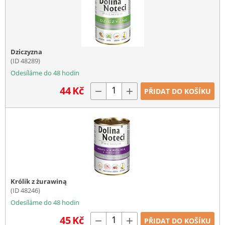
Dziczyzna
(ID 48289)
Odesíláme do 48 hodin
44
Kč
−
+
PŘIDAT DO KOŠÍKU
Królik z żurawiną
(ID 48246)
Odesíláme do 48 hodin
45
Kč
−
+
PŘIDAT DO KOŠÍKU