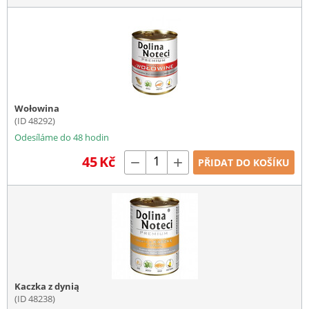
Wołowina
(ID 48292)
Odesíláme do 48 hodin
45
Kč
−
+
PŘIDAT DO KOŠÍKU
Kaczka z dynią
(ID 48238)