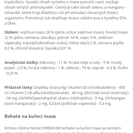
tryptofanu. Vysoký obsah cysteinu v mase pstruhů navíc zvyšuje
obsah sirných aminokyselin. Cenný je také obsah selenu a manganu -
minerálů, které hrají důležitou roli při stimulaci obranných funkcí
organismu. Pstruhový tuk doplňuje stravu vašeho psa o kyseliny EPA
a DHA.
Složení
: vepřové maso 26 % (játra, srdce, vepřové maso), hovězí maso
22 % (plíce, vemena, žaludky), pstruh 14 %, vejce 3 %, uhličitan
vápenatý, tripolyfosforečnan sodný, lněný olej 0,2 %, semena psyllia
0,2 %, chlorid draselný, bazalka 0,01 %.
Analytické složky
: bílkoviny - 11 %, hrubé oleje a tuky - 5 %, hrubý
popel - 2,5 %, hrubá vláknina - 1 %, vlhkost - 79 %, vápník - 0,3 %, fosfor
- 0,25 %.
Přídatné látky
: Doplňky stravy/kg: Vitamin D3 (cholekalciferol) - 450
IU, Vitamin E (dl-alfa-tokoferylacetát) - 40 mg, E6/Cinek (oxid zinečnatý)
- 30 mg, E4/Měď (pentahydrát síranu měďnatého) - 3 mg, E5/Mangan
(oxid manganatý) - 2 mg, E2/Jod (jodičnan vápenatý) - 0,3 mg.
Bohaté na kuřecí maso
Krmivo Dolina Noteci PREMIUM bohaté na kuřecí maso je cenným