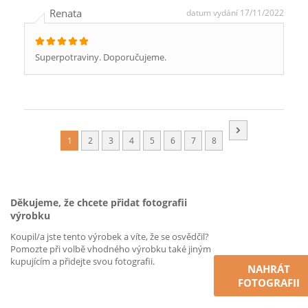
Renata
datum vydání 17/11/2022
Superpotraviny. Doporučujeme.
1
2
3
4
5
6
7
8
Děkujeme, že chcete přidat fotografii
výrobku
Koupil/a jste tento výrobek a víte, že se osvědčil?
Pomozte při volbě vhodného výrobku také jiným
kupujícím a přidejte svou fotografii.
NAHRÁT
FOTOGRAFII