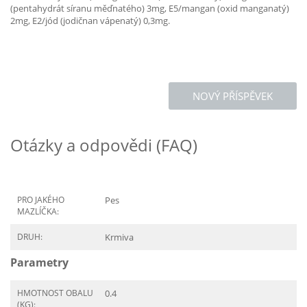
(pentahydrát síranu měďnatého) 3mg, E5/mangan (oxid manganatý)
2mg, E2/jód (jodičnan vápenatý) 0,3mg.
NOVÝ PŘÍSPĚVEK
Otázky a odpovědi (FAQ)
PRO JAKÉHO
Pes
MAZLÍČKA:
DRUH:
Krmiva
Parametry
HMOTNOST OBALU
0.4
(KG):