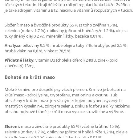
tělesných tekutin. Hrají důležitou roli při regulaci funkcí kůže. Zvěřina
je také zdrojem vitaminu B12, niacinu a vitaminů rozpustných v tucích.
Složení
:
maso a živočišné produkty 65 % (z toho zvěřina 15 %),
zelenina (mrkev 1,7 %), obiloviny (přírodní hnědá rýže 1,2 %), oleje a
tuky (lněný olej 0,2 %), minerální látky, bazalka 0,01 %.
Analýza:
bílkoviny 9,5 %, hrubé oleje a tuky 7 %, hrubý popel 2,5 %,
hrubá vláknina 0,8 %, vlhkost 78,5 %.
Přídatné látky:
vitamin D3 (cholekalciferol) 240IU, zinek (oxid
zinečnatý) 13mg
Bohaté na krůtí maso
Mokré krmivo pro dospělé psy všech plemen. Krmivo je bohaté na
krůtí maso - zdroj lysinu, tryptofanu, metioninu a cystinu. Tuk
obsažený v krůtím mase je vzácným zdrojem polynenasycených
mastných kyselin n-6, zdrojem selenu, zinku a fosforu a díky nízkému
obsahu pojivové tkáně je krůtí maso vysoce stravitelné a výživné.
Složení:
maso a živočišné produkty 65 % (včetně krůtího 15 %),
zelenina (mrkev 1,7 %), obiloviny (přírodní hnědá rýže 1,2 %), oleje a
tuky (lněný olej 0,2 %), minerální látky, bazalka 0,01 %.