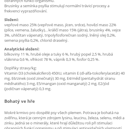
obranných funkcí organismu.
Brusinky a semínka psyllia stimulují normální trávicí procesy a
frekvenci vyprazdňování.
Složení:
vepřové maso 25% (vepřové maso, jícen, srdce), hovězí maso 22%
(plíce, vemena, žaludky), , králičí maso 15% (játra), brusinky 4%, vejce
3%, uhličitan vápenatý, tripolyfosforečnan sodný, lněný olej 0,2%,
semena psyllia 0,2%, chlorid draselný.
Analytické složení:
bílkoviny 11 %, hrubé oleje a tuky 6 %, hrubý popel 2,5 %, hrubá
vláknina 0,6 %, vlhkost 78 %, vápník 0,3 %, fosfor 0,25 %.
Doplňky stravy/kg:
Vitamin D3 (cholekalciferol) 450IU, vitamin E (dl-alfa-tokoferylacetát) 40
mg, E6/zinek (oxid zinečnatý) 30 mg, E4/měď (pentahydrát síranu
měďnatého) 3 mg, E5/mangan (oxid manganatý) 2 mg, E2/jód
(jodičnan vápenatý) 0,3 mg.
Bohatý ve hře
Mokré krmivo pro dospělé psy všech plemen. Potrava je bohatá na
zvěřinu, která je cenným zdrojem lysinu, leucinu, železa, selenu, mědi a
zinku. Jedná se o minerály, které hrají důležitou roli při stimulaci
obranných funkcí organismu a při stimulaci antioxidačních vlastností