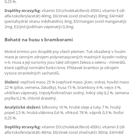
0,25 %.
Doplňky stravy/kg:
vitamin D3 (cholekalciferol) 450IU, vitamin E (dl-
alfa-tokoferylacetát) 40mg, E6/zinek (oxid zinečnatý) 30mg, E4/měď
(pentahydrát síranu měďnatého) 3mg, E5/mangan (oxid manganatý)
2mg, E2/jód (jodičnan vápenatý) 0,3mg.
Bohaté na husu s bramborami
Mokré krmivo pro dospělé psy všech plemen. Tuk obsažený v husím
mase je cenným zdrojem polynenasycených mastných kyselin rodiny
n-6. Husa a její suroviny jsou také zdrojem železa a selenu - minerálů,
které zajišťují normální funkci krve. Přídavek brambor je zdrojem
vysoce stravitelných sacharidů.
Složení:
vepřové maso 25 % (vepřové maso, jícen, srdce), hovězí maso
22 % (plíce, vemena, žaludky), husa 15 %, brambory 4 %, vejce 3 %,
uhličitan vápenatý, tripolyfosforečnan sodný, lněný olej 0,2 %, semena
psyllia 0,2 %, chlorid draselný.
Analytické složení:
bílkoviny 10 %, hrubé oleje a tuky 7 %, hrubý
popel 2,5 %, hrubá vláknina 0,6 %, vlhkost 78 %, vápník 0,3 %, fosfor
0,25 %.
Doplňky stravy/kg:
vitamin D3 (cholekalciferol) 450IU, vitamin E (dl-
alfa-tokoferylacetát) 40mg, E6/zinek (oxid zinečnatý) 30mg, E4/měď