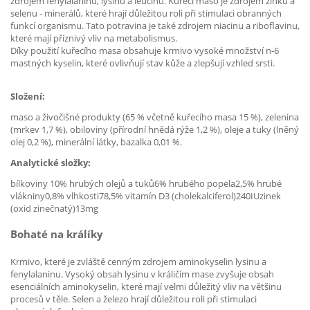
zdrojem fenylalaninu, lysinu a leucinu. Kuřecí maso je zdrojem zinku a
selenu - minerálů, které hrají důležitou roli při stimulaci obranných
funkcí organismu. Tato potravina je také zdrojem niacinu a riboflavinu,
které mají příznivý vliv na metabolismus.
Díky použití kuřecího masa obsahuje krmivo vysoké množství n-6
mastných kyselin, které ovlivňují stav kůže a zlepšují vzhled srsti.
Složení:
maso a živočišné produkty (65 % včetně kuřecího masa 15 %), zelenina
(mrkev 1,7 %), obiloviny (přírodní hnědá rýže 1,2 %), oleje a tuky (lněný
olej 0,2 %), minerální látky, bazalka 0,01 %.
Analytické složky:
bílkoviny 10% hrubých olejů a tuků6% hrubého popela2,5% hrubé
vlákniny0,8% vlhkosti78,5% vitamín D3 (cholekalciferol)240IUzinek
(oxid zinečnatý)13mg
Bohaté na králíky
Krmivo, které je zvláště cenným zdrojem aminokyselin lysinu a
fenylalaninu. Vysoký obsah lysinu v králičím mase zvyšuje obsah
esenciálních aminokyselin, které mají velmi důležitý vliv na většinu
procesů v těle. Selen a železo hrají důležitou roli při stimulaci