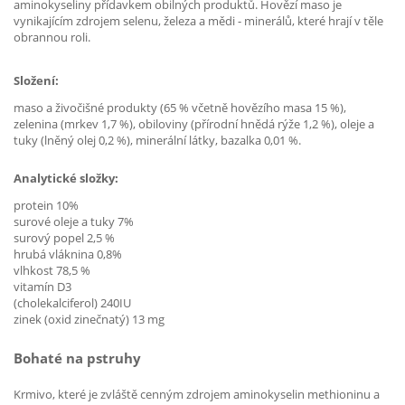
aminokyseliny přídavkem obilných produktů. Hovězí maso je
vynikajícím zdrojem selenu, železa a mědi - minerálů, které hrají v těle
obrannou roli.
Složení:
maso a živočišné produkty (65 % včetně hovězího masa 15 %),
zelenina (mrkev 1,7 %), obiloviny (přírodní hnědá rýže 1,2 %), oleje a
tuky (lněný olej 0,2 %), minerální látky, bazalka 0,01 %.
Analytické složky:
protein 10%
surové oleje a tuky 7%
surový popel 2,5 %
hrubá vláknina 0,8%
vlhkost 78,5 %
vitamín D3
(cholekalciferol) 240IU
zinek (oxid zinečnatý) 13 mg
Bohaté na pstruhy
Krmivo, které je zvláště cenným zdrojem aminokyselin methioninu a