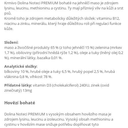
Krmivo Dolina Noteci PREMIUM bohaté na jehněčí maso je zdrojem
lysinu, leucinu, methioninu a cystinu. Ty mají příznivý vliv na kůži a srst
psů.
Kromě toho je zdrojem metabolicky důležitých složek: vitaminu B12,
niacinu a zinku, minerálu, který hraje důležitou roli při regulaci funkce
kůže.
Složení:
maso a živočišné produkty 65 % (z toho jehněčí 15 %) zelenina (mrkev
1,7 %), obiloviny (přírodní hnědá rýže 1,2 %), oleje a tuky (lněný olej 0,2
%), minerální látky, bazalka 0,01 %.
Analytické složky:
bílkoviny 10 %, hrubé oleje a tuky 6,5 %, hrubý popel 2,5 %, hrubá
vláknina 0,8 %, vlhkost 78 %.
Přídatné látky:
vitamin D3 (cholekalciferol) 240IU, zinek (oxid
zinečnatý) 13mg
Hovězí bohaté
Dolina Noteci PREMIUM s vysokým obsahem hovězího masa je
zdrojem lysinu, leucinu a izoleucinu. Vysoký obsah methioninu a
cystinu v hovězím mase snižuje potřebu doplňovat tyto