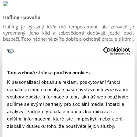
Hafling - povaha
Hafling je výrazný kůň: má temperament, ale zároveň je
vyrovnaný. Jeho klid a sebevědomí dodávají jezdci pocit
bezpečí. Toto nádherné zvíře dobře a ochotně pracuje s lidmi.
Vyjadřuje svůj názor a umí být tvrdohlavý, ale moudrý a
uvědomělý jezdec to ocení a vybuduje si s koněm vztah
založený na důvěře, respektu a vedení. Stojí za to vědět, že
haflingové jsou odolní, dokážou cestovat na velké vzdálenosti
a budou výbornými společníky při rally a výletech do lesa.
Tato webová stránka používá cookies
Snadno se neunaví. Nevzrušují se náhle a nevyděsí se tak
rychle jako jiná plemena. Haflingové si stejně jako psi a jiná
K personalizaci obsahu a reklam, poskytování funkcí
zvířata rádi hrají. Společné procházky, hraní s míčem nebo
sociálních médií a analýze naší návštěvnosti využíváme
prostěradlem bude skvělou příležitostí k budování přátelství a
soubory cookie. Informace o tom, jak náš web používáte,
pout.
sdílíme se svými partnery pro sociální média, inzerci a
analýzy. Partneři tyto údaje mohou zkombinovat s
Přečtěte si také:
Je pro vás jízda na koni?
dalšími informacemi, které jste jim poskytli nebo které
Čím se živí Hafling?
získali v důsledku toho, že používáte jejich služby.
Haflingové jsou otužilí a odolní vůči nemocem:
jejich