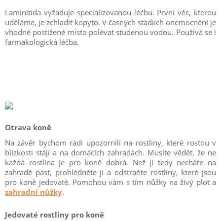
Laminitida vyžaduje specializovanou léčbu. První věc, kterou
uděláme, je zchladit kopyto. V časných stádiích onemocnění je
vhodné postižené místo polévat studenou vodou. Používá se i
farmakologická léčba.
Otrava koně
Na závěr bychom rádi upozornili na rostliny, které rostou v
blízkosti stájí a na domácích zahradách. Musíte vědět, že ne
každá rostlina je pro koně dobrá. Než ji tedy necháte na
zahradě pást, prohlédněte ji a odstraňte rostliny, které jsou
pro koně jedovaté. Pomohou vám s tím nůžky na živý plot a
zahradní nůžky
.
Jedovaté rostliny pro koně