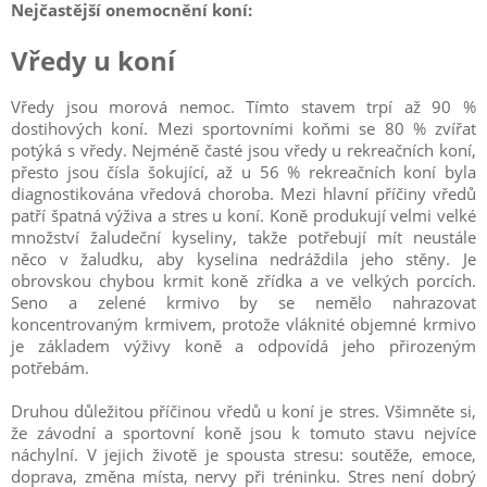
Nejčastější onemocnění koní:
Vředy u koní
Vředy jsou morová nemoc. Tímto stavem trpí až 90 %
dostihových koní. Mezi sportovními koňmi se 80 % zvířat
potýká s vředy. Nejméně časté jsou vředy u rekreačních koní,
přesto jsou čísla šokující, až u 56 % rekreačních koní byla
diagnostikována vředová choroba. Mezi hlavní příčiny vředů
patří špatná výživa a stres u koní. Koně produkují velmi velké
množství žaludeční kyseliny, takže potřebují mít neustále
něco v žaludku, aby kyselina nedráždila jeho stěny. Je
obrovskou chybou krmit koně zřídka a ve velkých porcích.
Seno a zelené krmivo by se nemělo nahrazovat
koncentrovaným krmivem, protože vláknité objemné krmivo
je základem výživy koně a odpovídá jeho přirozeným
potřebám.
Druhou důležitou příčinou vředů u koní je stres. Všimněte si,
že závodní a sportovní koně jsou k tomuto stavu nejvíce
náchylní. V jejich životě je spousta stresu: soutěže, emoce,
doprava, změna místa, nervy při tréninku. Stres není dobrý