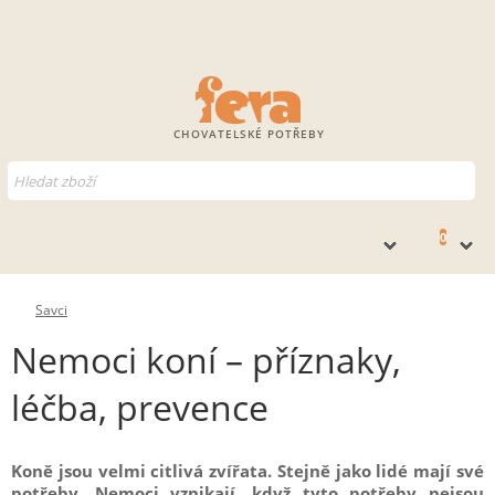
CHOVATELSKÉ POTŘEBY
0
Savci
Nemoci koní – příznaky,
léčba, prevence
Koně jsou velmi citlivá zvířata. Stejně jako lidé mají své
potřeby. Nemoci vznikají, když tyto potřeby nejsou