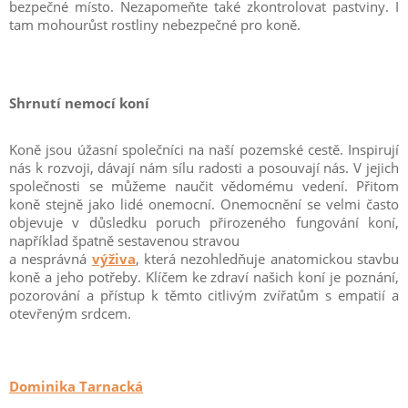
bezpečné místo. Nezapomeňte také zkontrolovat pastviny. I
tam mohourůst rostliny nebezpečné pro koně.
Shrnutí nemocí koní
Koně jsou úžasní společníci na naší pozemské cestě. Inspirují
nás k rozvoji, dávají nám sílu radosti a posouvají nás. V jejich
společnosti se můžeme naučit vědomému vedení. Přitom
koně stejně jako lidé onemocní. Onemocnění se velmi často
objevuje v důsledku poruch přirozeného fungování koní,
například špatně sestavenou stravou
a nesprávná
výživa
, která nezohledňuje anatomickou stavbu
koně a jeho potřeby. Klíčem ke zdraví našich koní je poznání,
pozorování a přístup k těmto citlivým zvířatům s empatií a
otevřeným srdcem.
Dominika Tarnacká