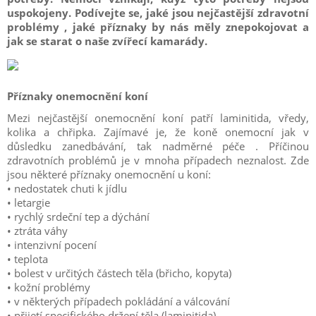
uspokojeny. Podívejte se, jaké jsou nejčastější zdravotní
problémy , jaké příznaky by nás měly znepokojovat a
jak se starat o naše zvířecí kamarády.
Příznaky onemocnění koní
Mezi nejčastější onemocnění koní patří laminitida, vředy,
kolika a chřipka. Zajímavé je, že koně onemocní jak v
důsledku zanedbávání, tak nadměrné péče . Příčinou
zdravotních problémů je v mnoha případech neznalost. Zde
jsou některé příznaky onemocnění u koní:
• nedostatek chuti k jídlu
• letargie
• rychlý srdeční tep a dýchání
• ztráta váhy
• intenzivní pocení
• teplota
• bolest v určitých částech těla (břicho, kopyta)
• kožní problémy
• v některých případech pokládání a válcování
• přijetí specifického držení těla (laminitida)