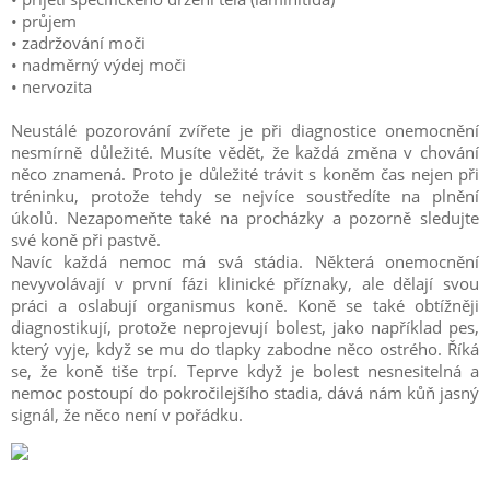
• průjem
• zadržování moči
• nadměrný výdej moči
• nervozita
Neustálé pozorování zvířete je při diagnostice onemocnění
nesmírně důležité. Musíte vědět, že každá změna v chování
něco znamená. Proto je důležité trávit s koněm čas nejen při
tréninku, protože tehdy se nejvíce soustředíte na plnění
úkolů. Nezapomeňte také na procházky a pozorně sledujte
své koně při pastvě.
Navíc každá nemoc má svá stádia. Některá onemocnění
nevyvolávají v první fázi klinické příznaky, ale dělají svou
práci a oslabují organismus koně. Koně se také obtížněji
diagnostikují, protože neprojevují bolest, jako například pes,
který vyje, když se mu do tlapky zabodne něco ostrého. Říká
se, že koně tiše trpí. Teprve když je bolest nesnesitelná a
nemoc postoupí do pokročilejšího stadia, dává nám kůň jasný
signál, že něco není v pořádku.