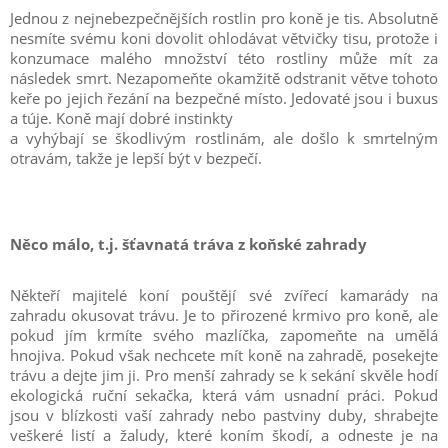
Jednou z nejnebezpečnějších rostlin pro koně je tis. Absolutně
nesmíte svému koni dovolit ohlodávat větvičky tisu, protože i
konzumace malého množství této rostliny může mít za
následek smrt. Nezapomeňte okamžitě odstranit větve tohoto
keře po jejich řezání na bezpečné místo. Jedovaté jsou i buxus
a túje. Koně mají dobré instinkty
a vyhýbají se škodlivým rostlinám, ale došlo k smrtelným
otravám, takže je lepší být v bezpečí.
Něco málo, t.j. šťavnatá tráva z koňské zahrady
Někteří majitelé koní pouštějí své zvířecí kamarády na
zahradu okusovat trávu. Je to přirozené krmivo pro koně, ale
pokud jím krmíte svého mazlíčka, zapomeňte na umělá
hnojiva. Pokud však nechcete mít koně na zahradě, posekejte
trávu a dejte jim ji. Pro menší zahrady se k sekání skvěle hodí
ekologická ruční sekačka, která vám usnadní práci. Pokud
jsou v blízkosti vaší zahrady nebo pastviny duby, shrabejte
veškeré listí a žaludy, které koním škodí, a odneste je na