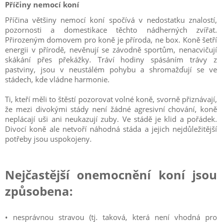
Příčiny nemocí koní
Příčina většiny nemocí koní spočívá v nedostatku znalostí,
pozornosti a domestikace těchto nádherných zvířat.
Přirozeným domovem pro koně je příroda, ne box. Koně šetří
energii v přírodě, nevěnují se závodně sportům, nenacvičují
skákání přes překážky. Tráví hodiny spásáním trávy z
pastviny, jsou v neustálém pohybu a shromažďují se ve
stádech, kde vládne harmonie.
Ti, kteří měli to štěstí pozorovat volné koně, svorně přiznávají,
že mezi divokými stády není žádné agresivní chování, koně
neplácají uši ani neukazují zuby. Ve stádě je klid a pořádek.
Divocí koně ale netvoří náhodná stáda a jejich nejdůležitější
potřeby jsou uspokojeny.
Nejčastější onemocnění koní jsou
způsobena:
• nesprávnou stravou (tj. taková, která není vhodná pro