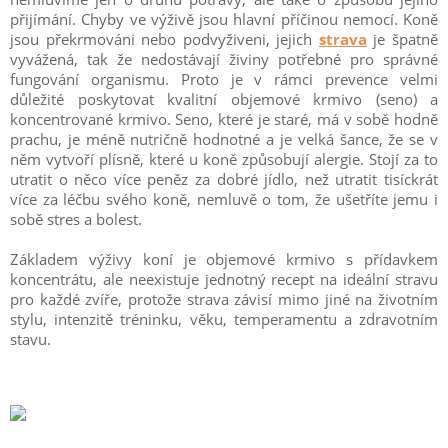
přijímání. Chyby ve výživě jsou hlavní příčinou nemocí. Koně
jsou překrmováni nebo podvyživeni, jejich
strava
je špatně
vyvážená, tak že nedostávají živiny potřebné pro správné
fungování organismu. Proto je v rámci prevence velmi
důležité poskytovat kvalitní objemové krmivo (seno) a
koncentrované krmivo. Seno, které je staré, má v sobě hodně
prachu, je méně nutričně hodnotné a je velká šance, že se v
něm vytvoří plísně, které u koně způsobují alergie. Stojí za to
utratit o něco více peněz za dobré jídlo, než utratit tisíckrát
více za léčbu svého koně, nemluvě o tom, že ušetříte jemu i
sobě stres a bolest.
Základem výživy koní je objemové krmivo s přídavkem
koncentrátu, ale neexistuje jednotný recept na ideální stravu
pro každé zvíře, protože strava závisí mimo jiné na životním
stylu, intenzitě tréninku, věku, temperamentu a zdravotním
stavu.