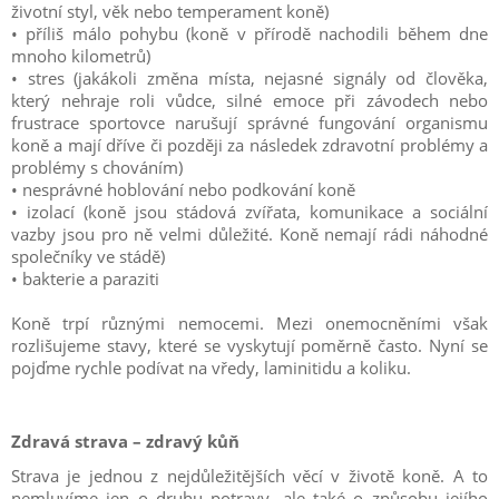
životní styl, věk nebo temperament koně)
• příliš málo pohybu (koně v přírodě nachodili během dne
mnoho kilometrů)
• stres (jakákoli změna místa, nejasné signály od člověka,
který nehraje roli vůdce, silné emoce při závodech nebo
frustrace sportovce narušují správné fungování organismu
koně a mají dříve či později za následek zdravotní problémy a
problémy s chováním)
• nesprávné hoblování nebo podkování koně
• izolací (koně jsou stádová zvířata, komunikace a sociální
vazby jsou pro ně velmi důležité. Koně nemají rádi náhodné
společníky ve stádě)
• bakterie a paraziti
Koně trpí různými nemocemi. Mezi onemocněními však
rozlišujeme stavy, které se vyskytují poměrně často. Nyní se
pojďme rychle podívat na vředy, laminitidu a koliku.
Zdravá strava – zdravý kůň
Strava je jednou z nejdůležitějších věcí v životě koně. A to
nemluvíme jen o druhu potravy, ale také o způsobu jejího