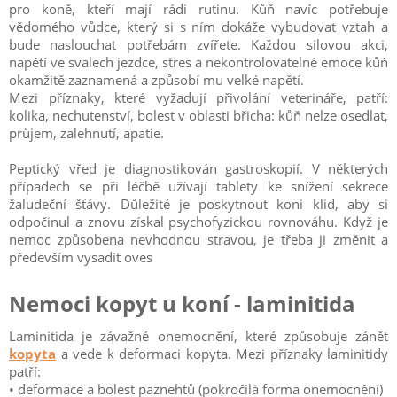
pro koně, kteří mají rádi rutinu. Kůň navíc potřebuje
vědomého vůdce, který si s ním dokáže vybudovat vztah a
bude naslouchat potřebám zvířete. Každou silovou akci,
napětí ve svalech jezdce, stres a nekontrolovatelné emoce kůň
okamžitě zaznamená a způsobí mu velké napětí.
Mezi příznaky, které vyžadují přivolání veterináře, patří:
kolika, nechutenství, bolest v oblasti břicha: kůň nelze osedlat,
průjem, zalehnutí, apatie.
Peptický vřed je diagnostikován gastroskopií. V některých
případech se při léčbě užívají tablety ke snížení sekrece
žaludeční šťávy. Důležité je poskytnout koni klid, aby si
odpočinul a znovu získal psychofyzickou rovnováhu. Když je
nemoc způsobena nevhodnou stravou, je třeba ji změnit a
především vysadit oves
Nemoci kopyt u koní - laminitida
Laminitida je závažné onemocnění, které způsobuje zánět
kopyta
a vede k deformaci kopyta. Mezi příznaky laminitidy
patří:
• deformace a bolest paznehtů (pokročilá forma onemocnění)