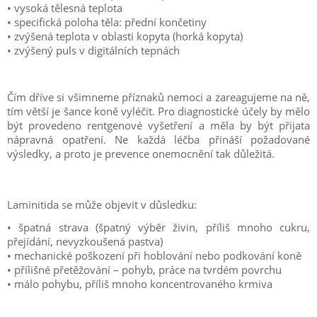
• vysoká tělesná teplota
• specifická poloha těla: přední končetiny
• zvýšená teplota v oblasti kopyta (horká kopyta)
• zvýšený puls v digitálních tepnách
Čím dříve si všimneme příznaků nemoci a zareagujeme na ně,
tím větší je šance koně vyléčit. Pro diagnostické účely by mělo
být provedeno rentgenové vyšetření a měla by být přijata
nápravná opatření. Ne každá léčba přináší požadované
výsledky, a proto je prevence onemocnění tak důležitá.
Laminitida se může objevit v důsledku:
• špatná strava (špatný výběr živin, příliš mnoho cukru,
přejídání, nevyzkoušená pastva)
• mechanické poškození při hoblování nebo podkování koně
• přílišné přetěžování – pohyb, práce na tvrdém povrchu
• málo pohybu, příliš mnoho koncentrovaného krmiva