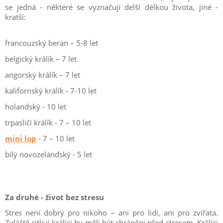
se jedná - některé se vyznačují delší délkou života, jiné -
kratší:
francouzský beran – 5-8 let
belgický králík – 7 let
angorský králík – 7 let
kalifornský králík - 7-10 let
holandský - 10 let
trpasličí králík - 7 – 10 let
mini lop
- 7 – 10 let
bílý novozelándský - 5 let
Za druhé - život bez stresu
Stres není dobrý pro nikoho – ani pro lidi, ani pro zvířata.
Zvláště citliví králíci by měli být chráněni před stresem. Králíci