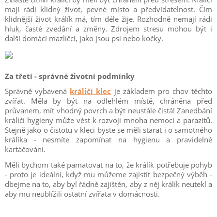
mají rádi klidný život, pevné místo a předvídatelnost. Čím
klidnější život králík má, tím déle žije. Rozhodně nemají rádi
hluk, časté zvedání a změny. Zdrojem stresu mohou být i
další domácí mazlíčci, jako jsou psi nebo kočky.
Za třetí - správné životní podmínky
Správně vybavená
králičí klec
je základem pro chov těchto
zvířat. Měla by být na odlehlém místě, chráněna před
průvanem, mít vhodný povrch a být neustále čistá! Zanedbání
králičí hygieny může vést k rozvoji mnoha nemocí a parazitů.
Stejně jako o čistotu v kleci byste se měli starat i o samotného
králíka - nesmíte zapomínat na hygienu a pravidelné
kartáčování.
Měli bychom také pamatovat na to, že králík potřebuje pohyb
- proto je ideální, když mu můžeme zajistit bezpečný výběh -
dbejme na to, aby byl řádně zajištěn, aby z něj králík neutekl a
aby mu neublížili ostatní zvířata v domácnosti.