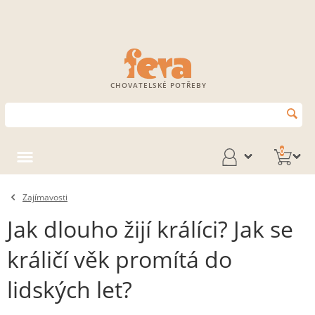
CHOVATELSKÉ POTŘEBY
0
Zajímavosti
Jak dlouho žijí králíci? Jak se
králičí věk promítá do
lidských let?