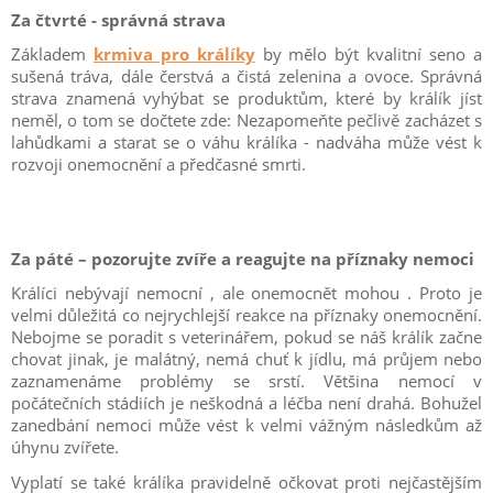
Za čtvrté - správná strava
Základem
krmiva pro králíky
by mělo být kvalitní seno a
sušená tráva, dále čerstvá a čistá zelenina a ovoce. Správná
strava znamená vyhýbat se produktům, které by králík jíst
neměl, o tom se dočtete zde: Nezapomeňte pečlivě zacházet s
lahůdkami a starat se o váhu králíka - nadváha může vést k
rozvoji onemocnění a předčasné smrti.
Za páté – pozorujte zvíře a reagujte na příznaky nemoci
Králíci nebývají nemocní , ale onemocnět mohou . Proto je
velmi důležitá co nejrychlejší reakce na příznaky onemocnění.
Nebojme se poradit s veterinářem, pokud se náš králík začne
chovat jinak, je malátný, nemá chuť k jídlu, má průjem nebo
zaznamenáme problémy se srstí. Většina nemocí v
počátečních stádiích je neškodná a léčba není drahá. Bohužel
zanedbání nemoci může vést k velmi vážným následkům až
úhynu zvířete.
Vyplatí se také králíka pravidelně očkovat proti nejčastějším