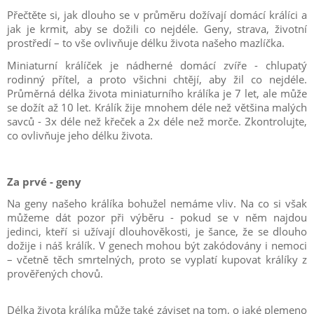
Přečtěte si, jak dlouho se v průměru dožívají domácí králíci a
jak je krmit, aby se dožili co nejdéle. Geny, strava, životní
prostředí – to vše ovlivňuje délku života našeho mazlíčka.
Miniaturní králíček je nádherné domácí zvíře - chlupatý
rodinný přítel, a proto všichni chtějí, aby žil co nejdéle.
Průměrná délka života miniaturního králíka je 7 let, ale může
se dožít až 10 let. Králík žije mnohem déle než většina malých
savců - 3x déle než křeček a 2x déle než morče. Zkontrolujte,
co ovlivňuje jeho délku života.
Za prvé - geny
Na geny našeho králíka bohužel nemáme vliv. Na co si však
můžeme dát pozor při výběru - pokud se v něm najdou
jedinci, kteří si užívají dlouhověkosti, je šance, že se dlouho
dožije i náš králík. V genech mohou být zakódovány i nemoci
– včetně těch smrtelných, proto se vyplatí kupovat králíky z
prověřených chovů.
Délka života králíka může také záviset na tom, o jaké plemeno