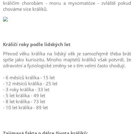
králičím chorobám - moru a myxomatóze - zvláště pokud
chováme více králíků.
Králičí roky podle lidských let
Převod věku králíka na lidský věk je samozřejmě třeba brát
spíše jako kuriozitu. Mnoho majitelů králíků však potvrdí, že
zdravotní a fyziologické změny se s tím velmi často shodují.
- 6 měsíců králíka - 15 let
- 12 měsíců králíka - 25 let
- 3 roky králíka - 33 let
- 5 let králíka - 49 let
- 8 let králíka - 73 let
- 10 let králíka - 89 let
Zajímavá fakta o délce života králíků: