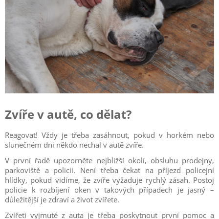
Zvíře v autě, co dělat?
Reagovat! Vždy je třeba zasáhnout, pokud v horkém nebo
slunečném dni někdo nechal v autě zvíře.
V první řadě upozorněte nejbližší okolí, obsluhu prodejny,
parkoviště a policii. Není třeba čekat na příjezd policejní
hlídky, pokud vidíme, že zvíře vyžaduje rychlý zásah. Postoj
policie k rozbíjení oken v takových případech je jasný –
důležitější je zdraví a život zvířete.
Zvířeti vyjmuté z auta je třeba poskytnout první pomoc a