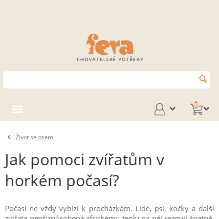
CHOVATELSKÉ POTŘEBY
0
Život se psem
Jak pomoci zvířatům v
horkém počasí?
Počasí ne vždy vybízí k procházkám. Lidé, psi, kočky a další
zvířata nepřizpůsobená africkému teplu na něj reagují špatně.