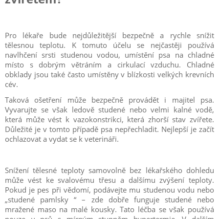
Pro lékaře bude nejdůležitější bezpečně a rychle snížit
tělesnou teplotu. K tomuto účelu se nejčastěji používá
navlhčení srsti studenou vodou, umístění psa na chladné
místo s dobrým větráním a cirkulací vzduchu. Chladné
obklady jsou také často umístěny v blízkosti velkých krevních
cév.
Taková ošetření může bezpečně provádět i majitel psa.
Vyvarujte se však ledově studené nebo velmi kalné vodě,
která může vést k vazokonstrikci, která zhorší stav zvířete.
Důležité je v tomto případě psa nepřechladit. Nejlepší je začít
ochlazovat a vydat se k veterináři.
Snížení tělesné teploty samovolně bez lékařského dohledu
může vést ke svalovému třesu a dalšímu zvýšení teploty.
Pokud je pes při vědomí, podávejte mu studenou vodu nebo
„studené pamlsky “ – zde dobře funguje studené nebo
mražené maso na malé kousky. Tato léčba se však používá