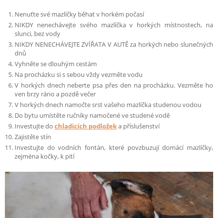
Nenuťte své mazlíčky běhat v horkém počasí
NIKDY nenechávejte svého mazlíčka v horkých místnostech, na
slunci, bez vody
NIKDY NENECHÁVEJTE ZVÍŘATA V AUTĚ za horkých nebo slunečných
dnů
Vyhněte se dlouhým cestám
Na procházku si s sebou vždy vezměte vodu
V horkých dnech neberte psa přes den na procházku. Vezměte ho
ven brzy ráno a pozdě večer
V horkých dnech namočte srst vašeho mazlíčka studenou vodou
Do bytu umístěte ručníky namočené ve studené vodě
Investujte do
chladicích podložek
a příslušenství
Zajistěte stín
Investujte do vodních fontán, které povzbuzují domácí mazlíčky,
zejména kočky, k pití