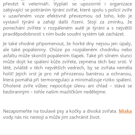
převézt k veterináři. Vyplatí se upozornit i organizace
zabývající se potíráním týrání zvířat, které spolu s policií zvíře
v uzavřeném voze efektivně převezmou od toho, kdo je
vystavil týrání a zahájí další řízení. Stojí za zmínku, že
ponechání zvířete v rozpáleném autě je týrání a s největší
pravděpodobností s ním bude soudní systém tak zacházet.
Je také vhodné připomenout, že horké dny nejsou jen úpaly,
ale také popáleniny. Chůze po rozpáleném chodníku nebo
asfaltu může skončit popálením tlapek. Také při silném slunci
může dojít ke spálení kůže zvířete, zejména těch bez srsti. V
létě, zvláště v těch největších vedrech, by se zvířata neměla
holit! Jejich srst je pro ně přirozenou bariérou a ochranou,
která pomáhá při termoregulaci a minimalizuje riziko spálení.
Oholené zvíře vůbec nepociťuje úlevu ani chlad – stává se
bezbranným – tohle našim mazlíčkům nedělejme.
Nezapomeňte na toulavé psy a kočky a divoká zvířata.
Miska
vody nás nic nestojí a může jim zachránit život.