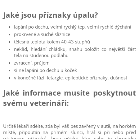
Jaké jsou příznaky úpalu?
lapání po dechu, velmi rychlý tep, velmi rychlé dýchání
prokrvené a suché sliznice
tělesná teplota kolem 40-43 stupňů
neklid, hledání chládku, snahu položit co největší část
těla na studenou podlahu
zvracení, průjem
silné lapání po dechu u koček
v konečné fázi: letargie, epileptické příznaky, dušnost
Jaké informace musíte poskytnout
svému veterináři:
Určitě lékaři sdělte, zda byl váš pes zavřený v autě, na horkém
místě, připoután na přímém slunci, hrál si při nebo před
nástupem příznaků, bere nějaké léky nebo je chronicky