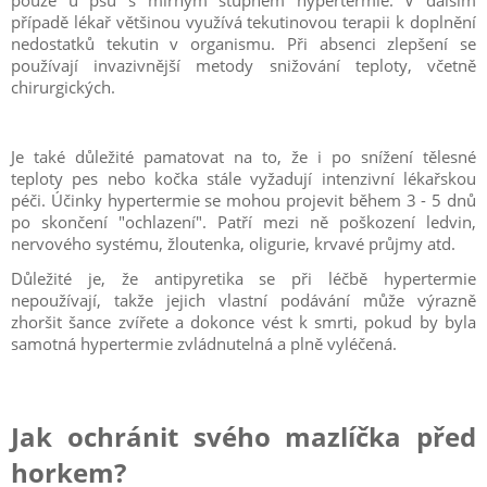
pouze u psů s mírným stupněm hypertermie. V dalším
případě lékař většinou využívá tekutinovou terapii k doplnění
nedostatků tekutin v organismu. Při absenci zlepšení se
používají invazivnější metody snižování teploty, včetně
chirurgických.
Je také důležité pamatovat na to, že i po snížení tělesné
teploty pes nebo kočka stále vyžadují intenzivní lékařskou
péči. Účinky hypertermie se mohou projevit během 3 - 5 dnů
po skončení "ochlazení". Patří mezi ně poškození ledvin,
nervového systému, žloutenka, oligurie, krvavé průjmy atd.
Důležité je, že antipyretika se při léčbě hypertermie
nepoužívají, takže jejich vlastní podávání může výrazně
zhoršit šance zvířete a dokonce vést k smrti, pokud by byla
samotná hypertermie zvládnutelná a plně vyléčená.
Jak ochránit svého mazlíčka před
horkem?