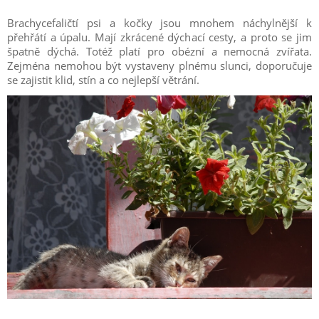
Brachycefaličtí psi a kočky jsou mnohem náchylnější k
přehřátí a úpalu. Mají zkrácené dýchací cesty, a proto se jim
špatně dýchá. Totéž platí pro obézní a nemocná zvířata.
Zejména nemohou být vystaveny plnému slunci, doporučuje
se zajistit klid, stín a co nejlepší větrání.