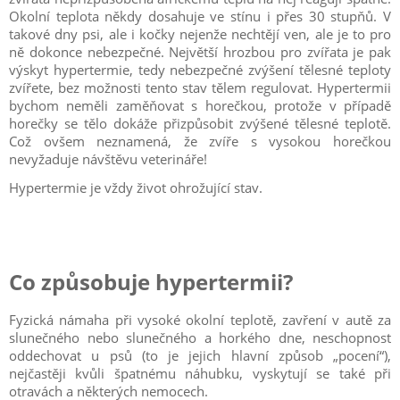
Okolní teplota někdy dosahuje ve stínu i přes 30 stupňů. V
takové dny psi, ale i kočky nejenže nechtějí ven, ale je to pro
ně dokonce nebezpečné. Největší hrozbou pro zvířata je pak
výskyt hypertermie, tedy nebezpečné zvýšení tělesné teploty
zvířete, bez možnosti tento stav tělem regulovat. Hypertermii
bychom neměli zaměňovat s horečkou, protože v případě
horečky se tělo dokáže přizpůsobit zvýšené tělesné teplotě.
Což ovšem neznamená, že zvíře s vysokou horečkou
nevyžaduje návštěvu veterináře!
Hypertermie je vždy život ohrožující stav.
Co způsobuje hypertermii?
Fyzická námaha při vysoké okolní teplotě, zavření v autě za
slunečného nebo slunečného a horkého dne, neschopnost
oddechovat u psů (to je jejich hlavní způsob „pocení“),
nejčastěji kvůli špatnému náhubku, vyskytují se také při
otravách a některých nemocech.