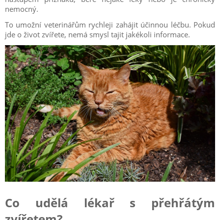
nemocný.
To umožní veterinářům rychleji zahájit účinnou léčbu. Pokud
jde o život zvířete, nemá smysl tajit jakékoli informace.
Co udělá lékař s přehřátým
zvířetem?