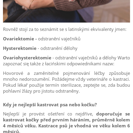
Rovněž stojí za to seznámit se s latinskými ekvivalenty jmen:
Ovariektomie -
odstranění vaječníků
Hysterektomie
- odstranění dělohy
Ovariohysterektomie
- odstranění vaječníků a dělohy
Warto
zapoznać się także z łacińskimi odpowiednikami nazw:
Hovorové a zaměnitelné pojmenování léčby způsobuje
mnoho nedorozumění. Požádejme vždy veterináře o kastraci.
Pokud lékař použije termín sterilizace, zeptejte se, zda budou
pohlavní žlázy pro jistotu odstraněny.
Kdy je nejlepší kastrovat psa nebo kočku?
Nejlepší je provést ošetření co nejdříve,
doporučuje se
kastrovat kočky před prvním háráním, průměrně kolem
4 měsíců věku. Kastrace psů je vhodná ve věku kolem 6
měsíců.