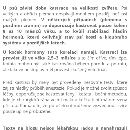
U psů závisí doba kastrace na velikosti zvířete.
Psi
velkých a obřích plemen dospívají mnohem později než psi
malých plemen.
V některých případech (plemena s
pozdním zráním) se doporučuje kastrovat pouze kolem
8 až 10 měsíců věku, a to kvůli stabilizaci hladin
hormonů, které ovlivňují stav psí kosti a kloubního
systému v pozdějších letech.
U koček hormony tuto korelaci nemají. Kastraci lze
provést již ve věku 2,5–3 měsíce
a to čím dříve, tím lépe.
Koťata mohou být také kastrována během porodu a potratu,
ale takový postup by měl provést zkušený veterinář.
Před kastrací by měly být provedeny nezbytné testy, které
zajistí hladký průběh anestézie. Pokud je možné zvolit způsob
léčby, doporučuje se kastrovat feny - koťata - boční metodou,
kde je chirurgická rána velmi malá a kočka k ní má omezený
přístup. Pamatujte, že po ošetření můžeme vyzvednout zvíře
pouze úplně probuzené.
Texty na blogu nejsou lékařskou radou a nenahrazují