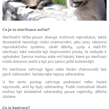
Co je to sterilizace zvířat?
Sterilizační léčba pouze zbavuje možnosti reprodukce, takže
dostatečně nesnižuje riziko onemocnění, jako jsou: rakovina
reprodukčního systému, zánět dělohy, cysty a další.Při
sterilizaci také nemůže být stoprocentní jistota, že nedojde k
oplodnění. Samice mohou stále mít hárání, které po sterilizaci
může dokonce zesílit a být pro samici ještě bolestivější.
Psí sterilizace zahrnuje ligaci nebo řezání chámovodů bez
jejich odstranění. Varlata také nejsou odstraněna.
U fen tento postup zahrnuje podvázání nebo řezání
vejcovodů, aniž by byly odstraněny. Podle rozhodnutí lékaře
mohou být dodatečně odstraněny pouze vaječníky, děloha
zůstane.
Co je kastrace?