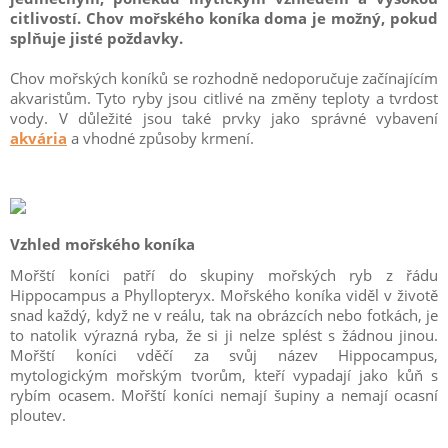
citlivostí. Chov mořského koníka doma je možný, pokud
splňuje jisté poždavky.
Chov mořských koníků se rozhodně nedoporučuje začínajícím
akvaristům. Tyto ryby jsou citlivé na změny teploty a tvrdost
vody. V důležité jsou také prvky jako správné vybavení
akvária
a vhodné způsoby krmení.
Vzhled mořského koníka
Mořští koníci patří do skupiny mořských ryb z řádu
Hippocampus a Phyllopteryx. Mořského koníka viděl v životě
snad každý, když ne v reálu, tak na obrázcích nebo fotkách, je
to natolik výrazná ryba, že si ji nelze splést s žádnou jinou.
Mořští koníci vděčí za svůj název Hippocampus,
mytologickým mořským tvorům, kteří vypadají jako kůň s
rybím ocasem. Mořští koníci nemají šupiny a nemají ocasní
ploutev.