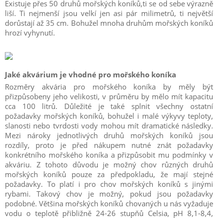
Existuje přes 50 druhů mořských koníků,ti se od sebe výrazně
liší. Ti nejmenší jsou velkí jen asi pár milimetrů, ti největší
dorůstají až 35 cm. Bohužel mnoha druhům mořských koníků
hrozí vyhynutí.
Jaké akvárium je vhodné pro mořského koníka
Rozměry akvária pro mořského koníka by měly být
přizpůsobeny jeho velikosti, v průměru by mělo mít kapacitu
cca 100 litrů. Důležité je také splnit všechny ostatní
požadavky mořských koníků, bohužel i malé výkyvy teploty,
slanosti nebo tvrdosti vody mohou mít dramatické následky.
Mezi nároky jednotlivých druhů mořských koníků jsou
rozdíly, proto je před nákupem nutné znát požadavky
konkrétního mořského koníka a přizpůsobit mu podmínky v
akváriu. Z tohoto důvodu je možný chov různých druhů
mořských koníků pouze za předpokladu, že mají stejné
požadavky. To platí i pro chov mořských koníků s jinými
rybami. Takový chov je možný, pokud jsou požadavky
podobné. Většina mořských koníků chovaných u nás vyžaduje
vodu o teplotě přibližně 24-26 stupňů Celsia, pH 8,1-8,4,