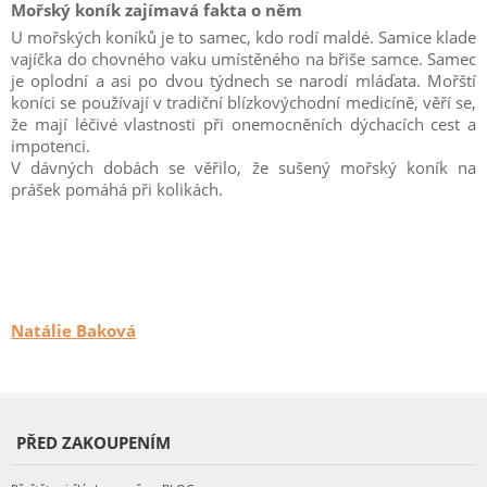
Mořský koník zajímavá fakta o něm
U mořských koníků je to samec, kdo rodí maldé. Samice klade
vajíčka do chovného vaku umístěného na břiše samce. Samec
je oplodní a asi po dvou týdnech se narodí mláďata. Mořští
koníci se používají v tradiční blízkovýchodní medicíně, věří se,
že mají léčivé vlastnosti při onemocněních dýchacích cest a
impotenci.
V dávných dobách se věřilo, že sušený mořský koník na
prášek pomáhá při kolikách.
Natálie Baková
PŘED ZAKOUPENÍM