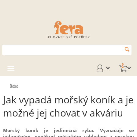
CHOVATELSKÉ POTŘEBY
0
Ryby
Jak vypadá mořský koník a je
možné jej chovat v akváriu
Mořský koník je jedinečná ryba. Vyznačuje se
jedinečným, poněkud mýtickým vzhledem a vysokou