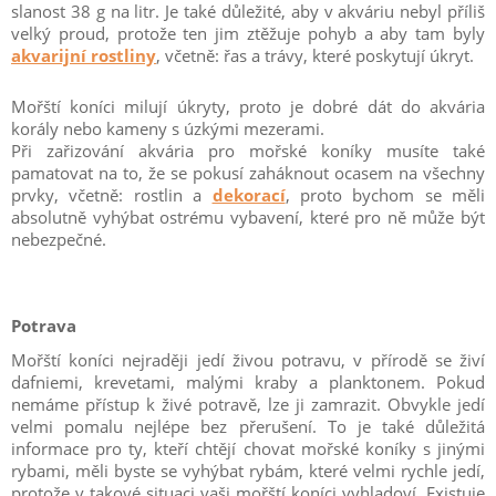
slanost 38 g na litr. Je také důležité, aby v akváriu nebyl příliš
velký proud, protože ten jim ztěžuje pohyb a aby tam byly
akvarijní rostliny
, včetně: řas a trávy, které poskytují úkryt.
Mořští koníci milují úkryty, proto je dobré dát do akvária
korály nebo kameny s úzkými mezerami.
Při zařizování akvária pro mořské koníky musíte také
pamatovat na to, že se pokusí zaháknout ocasem na všechny
prvky, včetně: rostlin a
dekorací
, proto bychom se měli
absolutně vyhýbat ostrému vybavení, které pro ně může být
nebezpečné.
Potrava
Mořští koníci nejraději jedí živou potravu, v přírodě se živí
dafniemi, krevetami, malými kraby a planktonem. Pokud
nemáme přístup k živé potravě, lze ji zamrazit. Obvykle jedí
velmi pomalu nejlépe bez přerušení. To je také důležitá
informace pro ty, kteří chtějí chovat mořské koníky s jinými
rybami, měli byste se vyhýbat rybám, které velmi rychle jedí,
protože v takové situaci vaši mořští koníci vyhladoví. Existuje