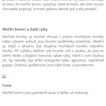
tvrzení, že mořští koníci vyžadují časté krmení, ale toto mnozí
chovatelé popírají, krmení jednou denně prý zcela postačí.
Mořští koníci a další ryby
Mořské koníky je možné chovat s jinými mořskými koníky
nebo rybami, pokud jsou životní podmínky podobné. Ideální
je, když v akváriu žije skupina mořských koníků stejného
druhu. Při výběru dalších ryb musíte vzít v úvahu, že jsou to
velmi klidní a bojácní tvorové, takže ryby, které s nimi budou
žít, by neměly být příliš energické nebo agresivní, například
guppy. Dobrou společností jsou také šneci a poustevníci.
Cena
Mořští koníci jsou poměrně drazí a těžko se získávají.