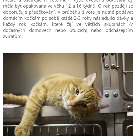
měla být opakována ve věku 12 a 16 týdnů. O rok později se
doporučuje přeočkování. V průběhu života je nutné podávat
domácím kočkám po sobě každé 2-3 roky následující dávky a
každý rok kočkám, které žijí ve větších skupinách (v
dočasných domovech nebo útulcích) nebo odcházejícím
zvířatům.