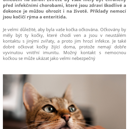
před infekčními chorobami, které jsou zdraví škodlivé a
dokonce je můžou ohrozit i na životě. Příklady nemocí
jsou kočičí rýma a enteritida.
Je velmi důležité, aby byla vaše kočka očkována. Očkovány by
měly být ty kočky, které chodí ven a jsou v neustálém
kontaktu s jinými zvířaty, a proto jim hrozí infekce. Je také
dobré očkovat kočky žijící doma, protože nemají dobře
vyvinutou vnitřní imunitu. Možný kontakt s nemocnou
kočkou se může ukázat jako velmi nebezpečný