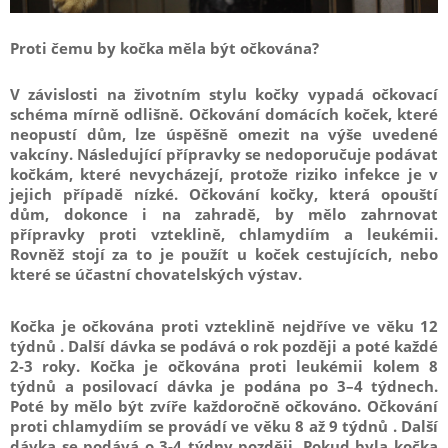
Proti čemu by kočka měla být očkována?
V závislosti na životním stylu kočky vypadá očkovací
schéma mírně odlišně. Očkování domácích koček, které
neopustí dům, lze úspěšně omezit na výše uvedené
vakcíny. Následující přípravky se nedoporučuje podávat
kočkám, které nevycházejí, protože riziko infekce je v
jejich případě nízké. Očkování kočky, která opouští
dům, dokonce i na zahradě, by mělo zahrnovat
přípravky proti vzteklině, chlamydiím a leukémii.
Rovněž stojí za to je použít u koček cestujících, nebo
které se účastní chovatelských výstav.
Kočka je očkována proti vzteklině nejdříve ve věku 12
týdnů
. Další dávka se podává o rok později a poté každé
2-3 roky.
Kočka je očkována proti leukémii kolem 8
týdnů
a posilovací dávka je podána po 3–4 týdnech.
Poté by mělo být zvíře každoročně očkováno.
Očkování
proti chlamydiím se provádí ve věku 8 až 9 týdnů
. Další
dávka se podává o 3-4 týdny později. Pokud byla kočka