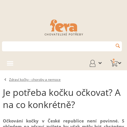
CHOVATELSKÉ POTŘEBY
0
Zdraví kočky - choroby a nemoce
Je potřeba kočku očkovat? A
na co konkrétně?
Očkování kočky v České republice není povinné. S
ohledem na zdraví zvířete by však měly být chráněny