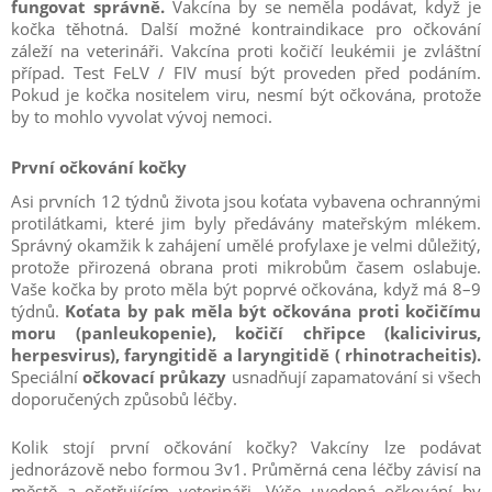
fungovat správně.
Vakcína by se neměla podávat, když je
kočka těhotná. Další možné kontraindikace pro očkování
záleží na veterináři. Vakcína proti kočičí leukémii je zvláštní
případ. Test FeLV / FIV musí být proveden před podáním.
Pokud je kočka nositelem viru, nesmí být očkována, protože
by to mohlo vyvolat vývoj nemoci.
První očkování kočky
Asi prvních 12 týdnů života jsou koťata vybavena ochrannými
protilátkami, které jim byly předávány mateřským mlékem.
Správný okamžik k zahájení umělé profylaxe je velmi důležitý,
protože přirozená obrana proti mikrobům časem oslabuje.
Vaše kočka by proto měla být poprvé očkována, když má 8–9
týdnů.
Koťata by pak měla být očkována proti kočičímu
moru (panleukopenie), kočičí chřipce (kalicivirus,
herpesvirus), faryngitidě a laryngitidě (
rhinotracheitis
).
Speciální
očkovací průkazy
usnadňují zapamatování si všech
doporučených způsobů léčby.
Kolik stojí první očkování kočky? Vakcíny lze podávat
jednorázově nebo formou 3v1. Průměrná cena léčby závisí na
městě a ošetřujícím veterináři. Výše uvedená očkování by