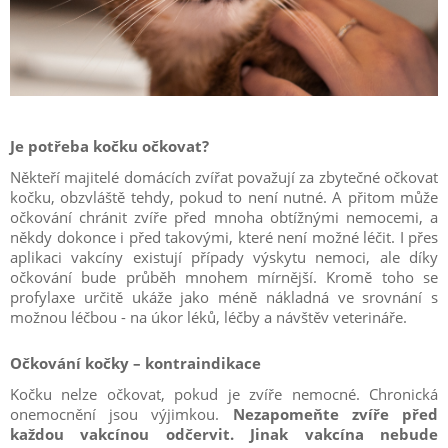
Je potřeba kočku očkovat?
Někteří majitelé domácích zvířat považují za zbytečné očkovat
kočku, obzvláště tehdy, pokud to není nutné. A přitom může
očkování chránit zvíře před mnoha obtížnými nemocemi, a
někdy dokonce i před takovými, které není možné léčit. I přes
aplikaci vakcíny existují případy výskytu nemoci, ale díky
očkování bude průběh mnohem mírnější. Kromě toho se
profylaxe určitě ukáže jako méně nákladná ve srovnání s
možnou léčbou - na úkor léků, léčby a návštěv veterináře.
Očkování kočky – kontraindikace
Kočku nelze očkovat, pokud je zvíře nemocné. Chronická
onemocnění jsou výjimkou.
Nezapomeňte zvíře před
každou vakcínou odčervit. Jinak vakcína nebude