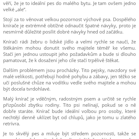
věří, že je to ideální pes do malého bytu. Je tam ovšem jedno
velké „ale“.
Stojí za to věnovat velkou pozornost výchově psa. Dospělého
knírače je extrémně obtížné odnaučit špatné návyky, proto je
nesmírně důležité posílit dobré návyky hned od začátku.
Knírači rádi žebru o lidské jídlo a velmi rychle se naučí, že
štěkáním mohou donutit svého majitele téměř ke všemu.
Stačí jen jednou ustoupit jeho požadavkům a bude si dlouho
pamatovat, že k dosažení jeho cíle stačí trpělivě štěkat.
Dalším problémem jsou procházky. Tito pejsky, navzdory své
malé velikosti, potřebují hodně pohybu a zábavy, jen těžko se
učí poslušné chůze na vodítku vedle svého majitele a mohou
být docela tvrdohlavé.
Malý knírač je vděčným, radostným psem a určitě se rychle
přizpůsobí zbytku rodiny. Tito psi nelínají, pokud se o ně
dobře staráte. Knírač bude ideální volbou pro osoby, které
nechtějí denně uklízet byt od chlupů, jako je tomu u zlatého
retrívra.
Je to skvělý pes a miluje být středem pozornosti, takže se