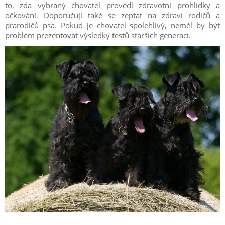
to, zda vybraný chovatel provedl zdravotní prohlídky a
očkování. Doporučuji také se zeptat na zdraví rodičů a
prarodičů psa. Pokud je chovatel spolehlivý, neměl by být
problém prezentovat výsledky testů starších generací.