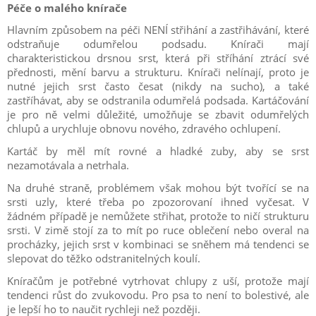
Péče o malého knírače
Hlavním způsobem na péči NENÍ střihání a zastřihávání, které
odstraňuje odumřelou podsadu. Knírači mají
charakteristickou drsnou srst, která při stříhání ztrácí své
přednosti, mění barvu a strukturu. Knírači nelínají, proto je
nutné jejich srst často česat (nikdy na sucho), a také
zastříhávat, aby se odstranila odumřelá podsada. Kartáčování
je pro ně velmi důležité, umožňuje se zbavit odumřelých
chlupů a urychluje obnovu nového, zdravého ochlupení.
Kartáč by měl mít rovné a hladké zuby, aby se srst
nezamotávala a netrhala.
Na druhé straně, problémem však mohou být tvořící se na
srsti uzly, které třeba po zpozorovaní ihned vyčesat. V
žádném případě je nemůžete střihat, protože to ničí strukturu
srsti. V zimě stojí za to mít po ruce oblečení nebo overal na
procházky, jejich srst v kombinaci se sněhem má tendenci se
slepovat do těžko odstranitelných koulí.
Kníračům je potřebné vytrhovat chlupy z uší, protože mají
tendenci růst do zvukovodu. Pro psa to není to bolestivé, ale
je lepší ho to naučit rychleji než později.