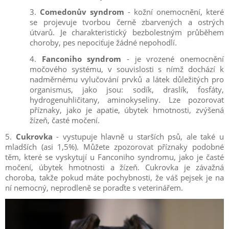
3.
Comedonův syndrom
- kožní onemocnění, které
se projevuje tvorbou černě zbarvených a ostrých
útvarů. Je charakteristický bezbolestným průběhem
choroby, pes nepociťuje žádné nepohodlí.
4.
Fanconiho syndrom
- je vrozené onemocnění
močového systému, v souvislosti s nímž dochází k
nadměrnému vylučování prvků a látek důležitých pro
organismus, jako jsou: sodík, draslík, fosfáty,
hydrogenuhličitany, aminokyseliny. Lze pozorovat
příznaky, jako je apatie, úbytek hmotnosti, zvýšená
žízeň, časté močení.
5.
Cukrovka
- vystupuje hlavně u starších psů, ale také u
mladších (asi 1,5%). Můžete zpozorovat příznaky podobné
těm, které se vyskytují u Fanconiho syndromu, jako je časté
močení, úbytek hmotnosti a žízeň. Cukrovka je závažná
choroba, takže pokud máte pochybnosti, že váš pejsek je na
ní nemocný, neprodleně se poraďte s veterinářem.