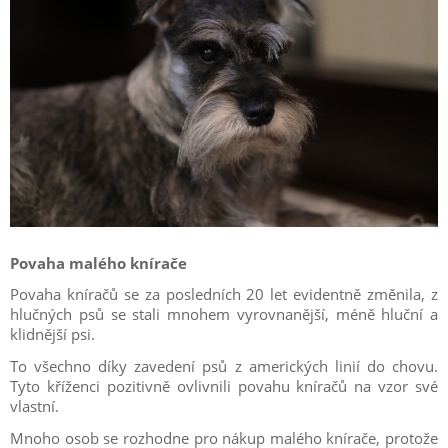
Povaha malého knírače
Povaha kníračů se za posledních 20 let evidentně změnila, z
hlučných psů se stali mnohem vyrovnanější, méně hluční a
klidnější psi.
To všechno díky zavedení psů z amerických linií do chovu.
Tyto kříženci pozitivně ovlivnili povahu kníračů na vzor své
vlastní.
Mnoho osob se rozhodne pro nákup malého knírače, protože