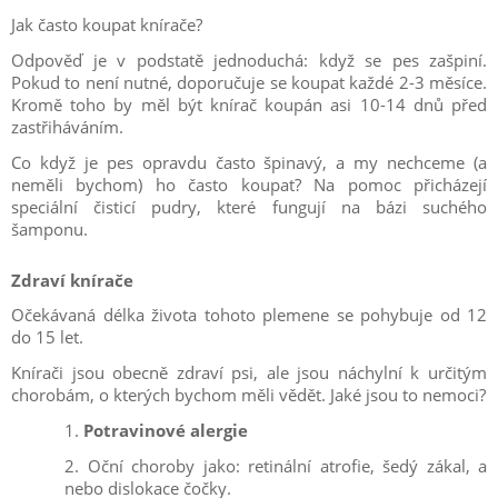
Jak často koupat knírače?
Odpověď je v podstatě jednoduchá: když se pes zašpiní.
Pokud to není nutné, doporučuje se koupat každé 2-3 měsíce.
Kromě toho by měl být knírač koupán asi 10-14 dnů před
zastřiháváním.
Co když je pes opravdu často špinavý, a my nechceme (a
neměli bychom) ho často koupat? Na pomoc přicházejí
speciální čisticí pudry, které fungují na bázi suchého
šamponu.
Zdraví knírače
Očekávaná délka života tohoto plemene se pohybuje od 12
do 15 let.
Knírači jsou obecně zdraví psi, ale jsou náchylní k určitým
chorobám, o kterých bychom měli vědět. Jaké jsou to nemoci?
1.
Potravinové alergie
2.
Oční choroby jako: retinální atrofie, šedý zákal, a
nebo dislokace čočky.