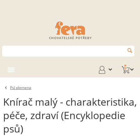
CHOVATELSKÉ POTŘEBY
0
Psí plemena
Knírač malý - charakteristika,
péče, zdraví (Encyklopedie
psů)