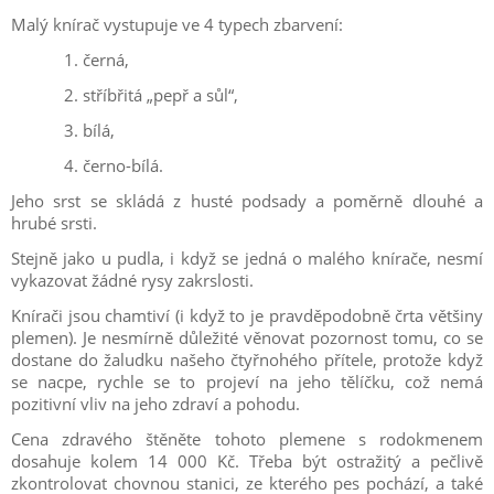
Malý knírač vystupuje ve 4 typech zbarvení:
1.
černá,
2.
stříbřitá „pepř a sůl“,
3.
bílá,
4.
černo-bílá.
Jeho srst se skládá z husté podsady a poměrně dlouhé a
hrubé srsti.
Stejně jako u pudla, i když se jedná o malého knírače, nesmí
vykazovat žádné rysy zakrslosti.
Knírači jsou chamtiví (i když to je pravděpodobně črta většiny
plemen). Je nesmírně důležité věnovat pozornost tomu, co se
dostane do žaludku našeho čtyřnohého přítele, protože když
se nacpe, rychle se to projeví na jeho tělíčku, což nemá
pozitivní vliv na jeho zdraví a pohodu.
Cena zdravého štěněte tohoto plemene s rodokmenem
dosahuje kolem 14 000 Kč. Třeba být ostražitý a pečlivě
zkontrolovat chovnou stanici, ze kterého pes pochází, a také