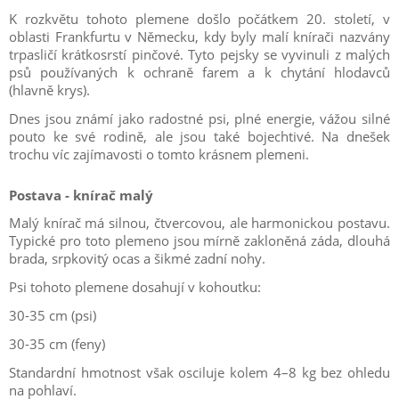
K rozkvětu tohoto plemene došlo počátkem 20. století, v
oblasti Frankfurtu v Německu, kdy byly malí knírači nazvány
trpasličí krátkosrstí pinčové. Tyto pejsky se vyvinuli z malých
psů používaných k ochraně farem a k chytání hlodavců
(hlavně krys).
Dnes jsou známí jako radostné psi, plné energie, vážou silné
pouto ke své rodině, ale jsou také bojechtivé. Na dnešek
trochu víc zajímavosti o tomto krásnem plemeni.
Postava - knírač malý
Malý knírač má silnou, čtvercovou, ale harmonickou postavu.
Typické pro toto plemeno jsou mírně zakloněná záda, dlouhá
brada, srpkovitý ocas a šikmé zadní nohy.
Psi tohoto plemene dosahují v kohoutku:
30-35 cm (psi)
30-35 cm (feny)
Standardní hmotnost však osciluje kolem 4–8 kg bez ohledu
na pohlaví.