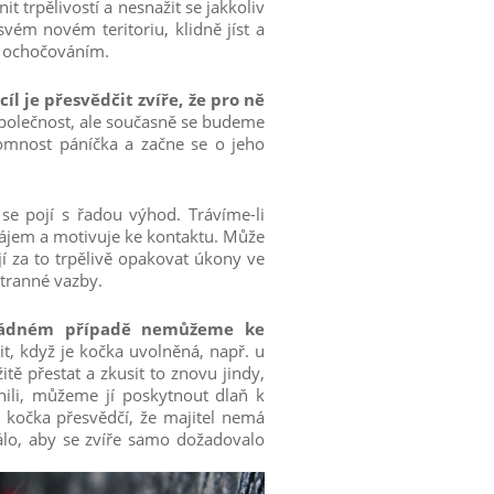
nit trpělivostí a nesnažit se jakkoliv
vém novém teritoriu, klidně jíst a
s ochočováním.
cíl je přesvědčit zvíře, že pro ně
 společnost, ale současně se budeme
tomnost páníčka a začne se o jeho
í se pojí s řadou výhod. Trávíme-li
 zájem a motivuje ke kontaktu. Může
jí za to trpělivě opakovat úkony ve
tranné vazby.
 žádném případě nemůžeme ke
, když je kočka uvolněná, např. u
itě přestat a zkusit to znovu jindy,
ili, můžeme jí poskytnout dlaň k
 kočka přesvědčí, že majitel nemá
álo, aby se zvíře samo dožadovalo