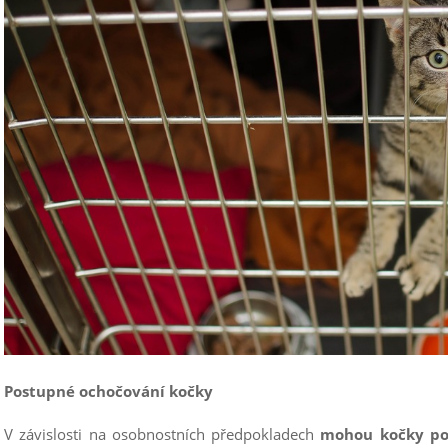
Postupné ochočování kočky
V závislosti na osobnostních předpokladech
mohou kočky pot