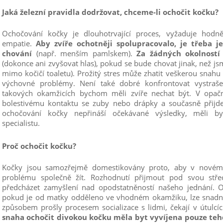
Jaká železní pravidla dodržovat, chceme-li ochočit kočku?
Ochočování kočky je dlouhotrvající proces, vyžaduje hodně t
empatie.
Aby zvíře ochotněji spolupracovalo, je třeba 
chování
(např. menším pamlskem).
Za žádných okolností
(dokonce ani zvyšovat hlas), pokud se bude chovat jinak, než j
mimo kočičí toaletu). Prožitý stres může zhatit veškerou snahu
výchovné problémy. Není také dobré konfrontovat vystraš
takových okamžicích bychom měli zvíře nechat být. V opačn
bolestivému kontaktu se zuby nebo drápky a současně přijd
ochočování kočky nepřináší očekávané výsledky, měli by
specialistu.
Proč ochočit kočku?
Kočky jsou samozřejmě domestikovány proto, aby v nové
problému společně žít. Rozhodnutí přijmout pod svou stř
předcházet
zamyšlení nad opodstatněností našeho jednání
. 
pokud je od matky odděleno ve vhodném okamžiku, lze snadno
způsobem prošly procesem socializace s lidmi, čekají v útulcí
snaha ochočit divokou kočku měla byt vyvíjena pouze tehdy