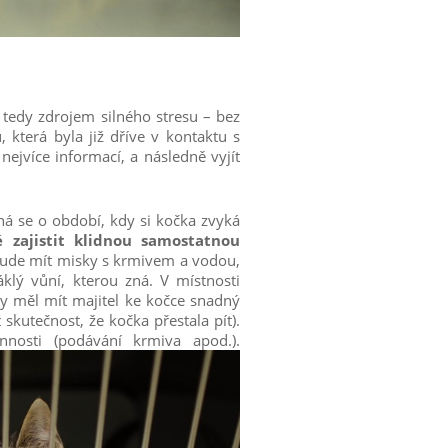
 tedy zdrojem silného stresu – bez
 která byla již dříve v kontaktu s
ejvíce informací, a následně vyjít
dná se o období, kdy si kočka zvyká
zajistit klidnou samostatnou
 bude mít misky s krmivem a vodou,
klý vůní, kterou zná. V místnosti
y měl mít majitel ke kočce snadný
 skutečnost, že kočka přestala pít).
nosti (podávání krmiva apod.).