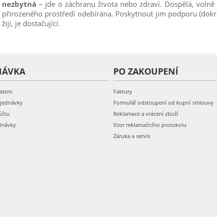
nezbytná
– jde o záchranu života nebo zdraví. Dospělá, volně ž
přirozeného prostředí odebírána. Poskytnout jim podporu (dokr
žijí, je dostačující.
NÁVKA
PO ZAKOUPENÍ
atero
Faktury
bjednávky
Formulář odstoupení od kupní smlouvy
účtu
Reklamace a vrácení zboží
dnávky
Vzor reklamačního protokolu
Záruka a servis