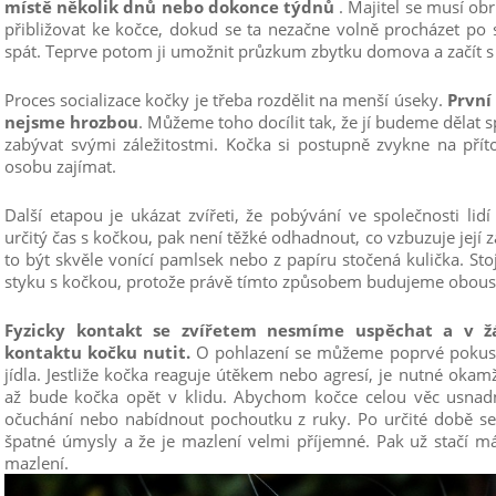
místě několik dnů nebo dokonce týdnů
. Majitel se musí obr
přibližovat ke kočce, dokud se ta nezačne volně procházet po s
spát. Teprve potom ji umožnit průzkum zbytku domova a začít 
Proces socializace kočky je třeba rozdělit na menší úseky.
První 
nejsme hrozbou
. Můžeme toho docílit tak, že jí budeme dělat
zabývat svými záležitostmi. Kočka si postupně zvykne na pří
osobu zajímat.
Další etapou je ukázat zvířeti, že pobývání ve společnosti lid
určitý čas s kočkou, pak není těžké odhadnout, co vzbuzuje její
to být skvěle vonící pamlsek nebo z papíru stočená kulička. Sto
styku s kočkou, protože právě tímto způsobem budujeme obous
Fyzicky kontakt se zvířetem nesmíme uspěchat a v
kontaktu kočku nutit.
O pohlazení se můžeme poprvé pokusit
jídla. Jestliže kočka reaguje útěkem nebo agresí, je nutné okamž
až bude kočka opět v klidu. Abychom kočce celou věc usnadn
očuchání nebo nabídnout pochoutku z ruky. Po určité době se
špatné úmysly a že je mazlení velmi příjemné. Pak už stačí m
mazlení.