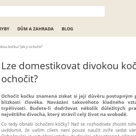
RYBY
DŮM A ZAHRADA
BLOG
kou kočku? Jak ji ochočit?
Lze domestikovat divokou kočk
ochočit?
Ochočit kočku znamená získat si její důvěru postupným 
blízkosti člověka. Navázání takovéhoto kladného v
trpělivosti. Budete-li dodržovat několik důležitých pr
největšího divocha, který strávil celý život na svobodě.
Co tedy obnáší ochočení kočky? Než se rozhodnete zhostit toho
uvědomit, že vaším cílem není pouze naučit zvíře sedat vám