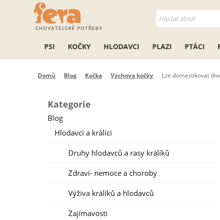
CHOVATELSKÉ POTŘEBY
PSI
KOČKY
HLODAVCI
PLAZI
PTÁCI
Domů
Blog
Kočka
Výchova kočky
Lze domestikovat divo
Kategorie
Blog
Hlodavci a králíci
Druhy hlodavců a rasy králíků
Zdraví- nemoce a choroby
Výživa králíků a hlodavců
Zajímavosti