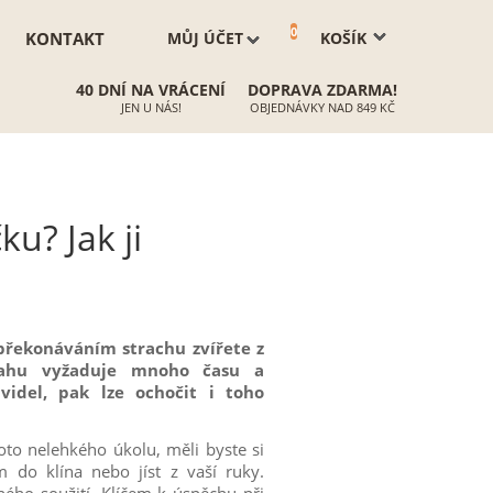
0
KONTAKT
MŮJ ÚČET
KOŠÍK
40 DNÍ NA VRÁCENÍ
DOPRAVA ZDARMA!
JEN U NÁS!
OBJEDNÁVKY NAD 849 KČ
u? Jak ji
překonáváním strachu zvířete z
ztahu vyžaduje mnoho času a
avidel, pak lze ochočit i toho
to nelehkého úkolu, měli byste si
 do klína nebo jíst z vaší ruky.