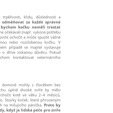
rpělivosti, klidu, důslednosti a
je odměňovat za každé správné
 bychom kočku neměli trestat
sme očekávali (např. vykoná potřebu
 zvíře ochočit a může spustit vážné
enou nebo rozzlobenou kočku. V
ém případě se majitel vystavuje
e o dříve získanou důvěru. Pokud
chom kontaktovat veterinárního
m domově mohly s člověkem bez
echu úplně divoké zvíře by mělo
Ochočit kotě ve věku 2–4 měsíců,
. Stovky koček, které přirozeným
ch na milujícího páníčka.
Proto by
, když je lidská péče pro zvíře