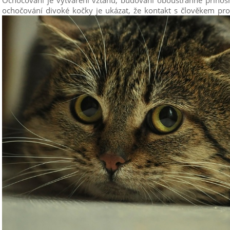
Ochočování je vytváření vztahu, budování oboustranně přínosn
ochočování divoké kočky je ukázat, že kontakt s člověkem pro