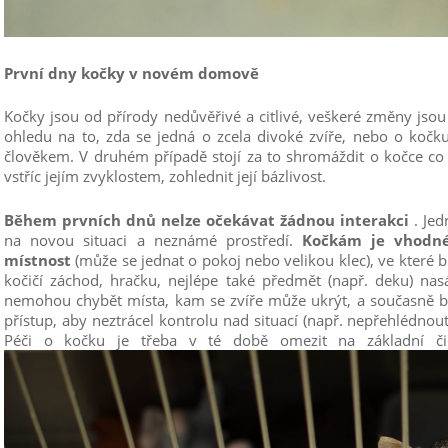
První dny kočky v novém domově
Kočky jsou od přírody nedůvěřivé a citlivé, veškeré změny jsou
ohledu na to, zda se jedná o zcela divoké zvíře, nebo o kočku,
člověkem. V druhém případě stojí za to shromáždit o kočce co n
vstříc jejím zvyklostem, zohlednit její bázlivost.
Během prvních dnů nelze očekávat žádnou interakci
. Je
na novou situaci a neznámé prostředí.
Kočkám je vhodné 
místnost
(může se jednat o pokoj nebo velikou klec), ve které
kočičí záchod, hračku, nejlépe také předmět (např. deku) nasá
nemohou chybět místa, kam se zvíře může ukrýt, a současně b
přístup, aby neztrácel kontrolu nad situací (např. nepřehlédnout
Péči o kočku je třeba v té době omezit na základní čin