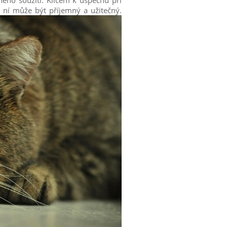
ého soužití. Klíčem k úspěchu při
 ní může být příjemný a užitečný.