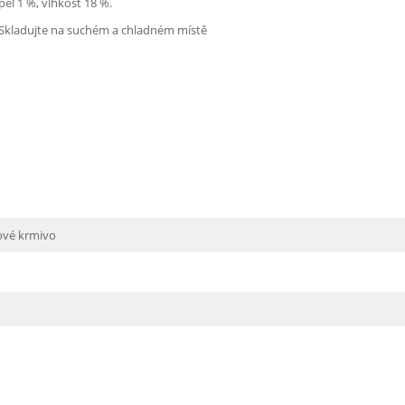
pel 1 %, vlhkost 18 %.
! Skladujte na suchém a chladném místě
ové krmivo