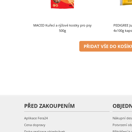
MACED Kuřecí a rýžové kostky pro psy
PEDIGREE Ju
500g
4x100g kapsi
PŘIDAT VŠE DO KOŠÍK
PŘED ZAKOUPENÍM
OBJED
Aplikace Fera24
Nákupní des
Cena dopravy
Potvrzení o
Doba realizace objednávek
Přihlášení k 