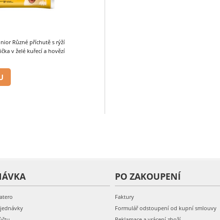
nior Různé příchutě s rýží
čka v želé kuřecí a hovězí
U
NÁVKA
PO ZAKOUPENÍ
atero
Faktury
bjednávky
Formulář odstoupení od kupní smlouvy
účtu
Reklamace a vrácení zboží