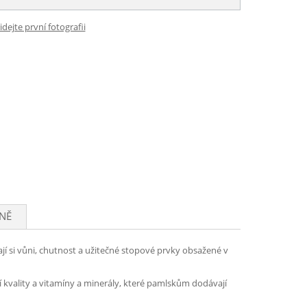
idejte první fotografii
NĚ
jí si vůni, chutnost a užitečné stopové prvky obsažené v
í kvality a vitamíny a minerály, které pamlskům dodávají