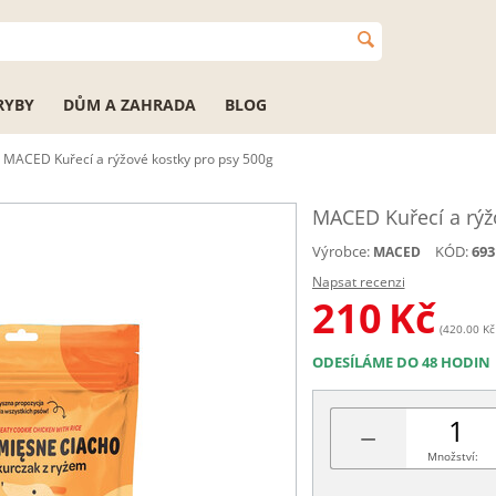
RYBY
DŮM A ZAHRADA
BLOG
MACED Kuřecí a rýžové kostky pro psy 500g
MACED Kuřecí a rýž
Výrobce:
KÓD:
693
MACED
Napsat recenzi
210
Kč
(420.00 Kč 
ODESÍLÁME DO 48 HODIN
−
Množství: