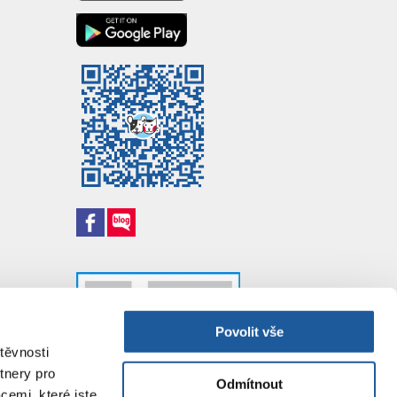
Povolit vše
těvnosti
tnery pro
Odmítnout
cemi, které jste