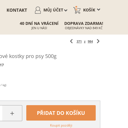
0
KONTAKT
MŮJ ÚČET
KOŠÍK
40 DNÍ NA VRÁCENÍ
DOPRAVA ZDARMA!
JEN U NÁS!
OBJEDNÁVKY NAD 849 KČ
371
z
984
ové kostky pro psy 500g
17
/ kg)
+
PŘIDAT DO KOŠÍKU
Koupit později