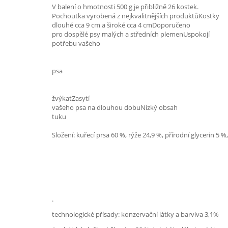
V balení o hmotnosti 500 g je přibližně 26 kostek.
Pochoutka vyrobená z nejkvalitnějších produktůKostky
dlouhé cca 9 cm a široké cca 4 cmDoporučeno
pro dospělé psy malých a středních plemenUspokojí
potřebu vašeho
psa
žvýkatZasytí
vašeho psa na dlouhou dobuNízký obsah
tuku
Složení: kuřecí prsa 60 %, rýže 24,9 %, přírodní glycerin 5 
.
technologické přísady: konzervační látky a barviva 3,1%