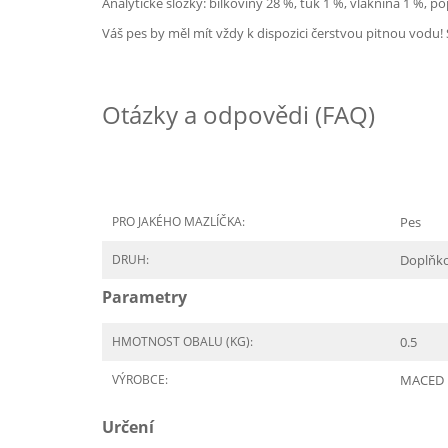
Analytické složky: bílkoviny 28 %, tuk 1 %, vláknina 1 %, po
Váš pes by měl mít vždy k dispozici čerstvou pitnou vodu
Otázky a odpovědi (FAQ)
PRO JAKÉHO MAZLÍČKA:
Pes
DRUH:
Doplňk
Parametry
HMOTNOST OBALU (KG):
0.5
VÝROBCE:
MACED
Určení