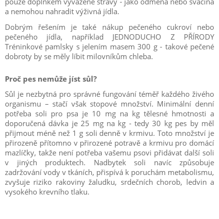
pouze doplňkem vyvážené stravy - jako odměna nebo svačina
a nemohou nahradit výživná jídla.
Dobrým řešením je také nákup pečeného cukroví nebo
pečeného jídla, například JEDNODUCHO Z PŘÍRODY
Tréninkové pamlsky s jelením masem 300 g - takové pečené
dobroty by se měly líbit milovníkům chleba.
Proč pes nemůže jíst sůl?
Sůl je nezbytná pro správné fungování téměř každého živého
organismu – stačí však stopové množství. Minimální denní
potřeba soli pro psa je 10 mg na kg tělesné hmotnosti a
doporučená dávka je 25 mg na kg - tedy 30 kg pes by měl
přijmout méně než 1 g soli denně v krmivu. Toto množství je
přirozeně přítomno v přirozené potravě a krmivu pro domácí
mazlíčky, takže není potřeba vašemu psovi přidávat další soli
v jiných produktech. Nadbytek soli navíc způsobuje
zadržování vody v tkáních, přispívá k poruchám metabolismu,
zvyšuje riziko rakoviny žaludku, srdečních chorob, ledvin a
vysokého krevního tlaku.