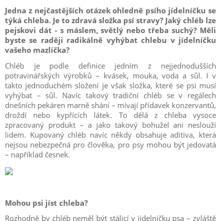
Jedna z nejčastějších otázek ohledně psího jídelníčku se
týká chleba. Je to zdravá složka psí stravy? Jaký chléb lze
pejskovi dát - s máslem, světlý nebo třeba suchý? Měli
byste se raději radikálně vyhýbat chlebu v jídelníčku
vašeho mazlíčka?
Chléb je podle definice jedním z nejjednodušších
potravinářských výrobků – kvásek, mouka, voda a sůl. I v
takto jednoduchém složení je však složka, které se psi musí
vyhýbat – sůl. Navíc takový tradiční chléb se v regálech
dnešních pekáren marně shání – mívají přídavek konzervantů,
droždí nebo kypřících látek. To dělá z chleba vysoce
zpracovaný produkt – a jako takový bohužel ani neslouží
lidem. Kupovaný chléb navíc někdy obsahuje aditiva, která
nejsou nebezpečná pro člověka, pro psy mohou být jedovatá
– například česnek.
Mohou psi jíst chleba?
Rozhodně by chléb neměl být stálicí v jídelníčku psa – zvláště