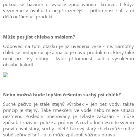
pokud se bavíme o vysoce zpracovaném krmivu. I když
vezmeme v úvahu tu nejpřirozenější – přítomnost soli z ní
dělá nežádoucí produkt.
Může pes jíst chleba s máslem?
Odpověď na tuto otázku je již uvedena výše - ne. Samotný
chléb se nedoporučuje a máslo je navíc produktem, který také
není pro psy dobrý - kvůli přítomnosti soli a vysokému
obsahu kalorií.
Nebo možná bude lepším řešením suchý psí chléb?
Suché pečivo je stále stejný výrobek – jen bez vody, takže
princip je stejný. Také změkčení ve vodě nebo mléce situaci
nezmění. Poslední jmenovaný je zvláště zakázán – může
způsobit zažívací potíže a průjmy. A rozhodně nesmíte svému
psovi dávat starý, suchý chléb! Takový starý chléb může mít v
sobě spóry plísní – a to může způsobit vážnou otravu.