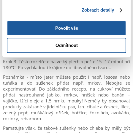
Zobrazit detaily
Recept na sušenky z jater:
Ingredience: 250 g kuřecích jater, 1 vejce, lžíce sádla (bez
Povolit vše
škvarků), 1,5 hrnku pšeničné nebo ovesné mouky.
Krok 1: Rozmixujte játra.
Odmítnout
Krok 2: Přidejte zbytek surovin a vypracujte těsto.
Krok 3: Těsto rozetřete na velký plech a pečte 15 -17 minut při
180°C. Po vychladnutí krájíme do libovolného tvaru..
Poznámka - místo jater můžete použít i např. lososa nebo
tuňáka a do sušenek přidat např. mrkev. Nebojte se
experimentovat! Do základního receptu na cukroví můžete
přidat nastrouhané jablko, mrkev, hrášek nebo banán –
vajíčko, lžíci oleje a 1,5 hrnku mouky! Neměly by obsahovat
produkty zakázané v jídelníčku psa, tzn. cibule a česnek, lilek,
zelený pepř, muškátový oříšek, hořčice, čokoláda, avokádo,
rozinky, rebarbora.
Pamatujte však, že takové sušenky nebo chleba by měly být