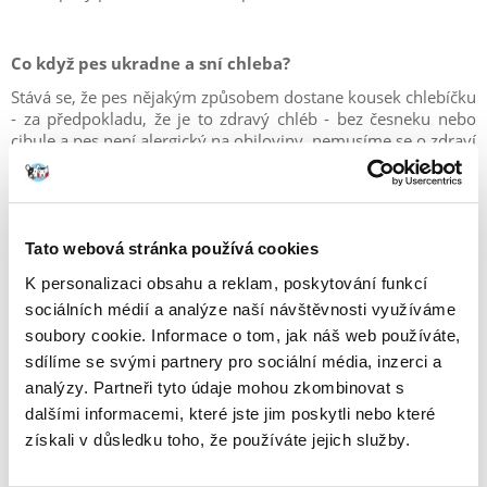
Co když pes ukradne a sní chleba?
Stává se, že pes nějakým způsobem dostane kousek chlebíčku
- za předpokladu, že je to zdravý chléb - bez česneku nebo
cibule a pes není alergický na obiloviny, nemusíme se o zdraví
našeho psa bát. I když to není nejlepší nápad krmit svého psa
chlebem a není to pro vašeho psa nejzdravější jídlo, není ani
jedovaté nebo toxické. Dbejme však na to, aby k takovým
situacím docházelo co nejméně.
Tato webová stránka používá cookies
Miluje pes chleba? Upečte mu zdravou alternativu!
K personalizaci obsahu a reklam, poskytování funkcí
sociálních médií a analýze naší návštěvnosti využíváme
Jsou psi, kteří mají chleba moc rádi - třeba se jim ho párkrát
podařilo propašovat. Chceme-li mu takové potěšení
soubory cookie. Informace o tom, jak náš web používáte,
poskytnout – upečeme chléb nebo cukroví pro psa sami! Jak
sdílíme se svými partnery pro sociální média, inzerci a
to udělat? Použijte níže uvedený recept.
analýzy. Partneři tyto údaje mohou zkombinovat s
dalšími informacemi, které jste jim poskytli nebo které
získali v důsledku toho, že používáte jejich služby.