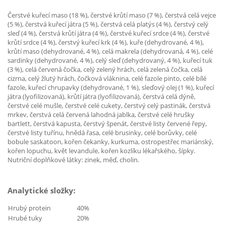
Čerstvé kuřecí maso (18 %), čerstvé krůtí maso (7 %), čerstvá celá vejce
(5 %), čerstvá kuřecí játra (5 %), čerstvá celá platýs (4 %), čerstvý celý
sleď (4 %), čerstvá krůtí játra (4 %), čerstvé kuřecí srdce (4 %), čerstvé
krůtí srdce (4 %), čerstvý kuřecí krk (4 %), kuře (dehydrované, 4 %),
krůtí maso (dehydrované, 4 %), celá makrela (dehydrovaná, 4 %), celé
sardinky (dehydrované, 4 %), celý sleď (dehydrovaný, 4 %), kuřecí tuk
(3 %), celá červená čočka, celý zelený hrách, celá zelená čočka, celá
cizrna, celý žlutý hrách, čočková vláknina, celé fazole pinto, celé bílé
fazole, kuřecí chrupavky (dehydrované, 1 %), sleďový olej (1 %), kuřecí
játra (lyofilizovaná), krůtí játra (lyofilizovaná), čerstvá celá dýně,
čerstvé celé mušle, čerstvé celé cukety, čerstvý celý pastinák, čerstvá
mrkev, čerstvá celá červená lahodná jablka, čerstvé celé hrušky
bartlett, čerstvá kapusta, čerstvý špenát, čerstvé listy červené řepy,
čerstvé listy tuřínu, hnědá řasa, celé brusinky, celé borůvky, celé
bobule saskatoon, kořen čekanky, kurkuma, ostropestřec mariánský,
kořen lopuchu, květ levandule, kořen kozlíku lékařského, šípky.
Nutriční doplňkové látky: zinek, měď, cholin.
Analytické složky:
Hrubý protein
40%
Hrubé tuky
20%