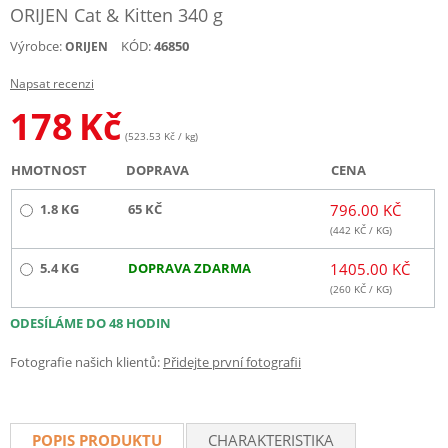
ORIJEN Cat & Kitten 340 g
Výrobce:
KÓD:
46850
ORIJEN
Napsat recenzi
178
Kč
(523.53 Kč / kg)
HMOTNOST
DOPRAVA
CENA
1.8 KG
65 KČ
796.00 KČ
(
442
KČ / KG)
5.4 KG
DOPRAVA ZDARMA
1405.00 KČ
(
260
KČ / KG)
ODESÍLÁME DO 48 HODIN
Fotografie našich klientů:
Přidejte první fotografii
POPIS PRODUKTU
CHARAKTERISTIKA