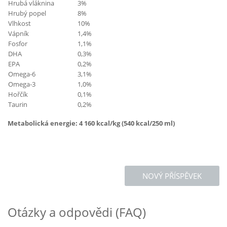
Hrubá vláknina
3%
Hrubý popel
8%
Vlhkost
10%
Vápník
1,4%
Fosfor
1,1%
DHA
0,3%
EPA
0,2%
Omega-6
3,1%
Omega-3
1,0%
Hořčík
0,1%
Taurin
0,2%
Metabolická energie: 4 160 kcal/kg (540 kcal/250 ml)
NOVÝ PŘÍSPĚVEK
Otázky a odpovědi (FAQ)