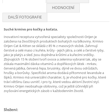
HODNOCENÍ
DALŠÍ FOTOGRAFIE
Suché krmivo pro kočky a koťata.
Inovativní receptura vytvořená specialisty společnosti Orijen je
založena na živočišných produktech bohatých na bílkoviny. Krmivo
Orijen Cat & Kitten se skládá z 85 % z masových složek. Zahrnují
čerstvé a celé maso z kuřete, krůty - jejich játra, a celé a čerstvé ryby,
jako je platýs a sleď. Jsou doplněna krůtími a kuřecími srdíčky.
Zbývajících 15 % složení tvoří ovoce a zelenina vybrané tak, aby se
získala maximální dávka vitaminů a doplňkových látek - mrkev,
červená jablka, červená řepa, brusinky, dýně ve dvou odrůdách,
hrušky a borůvky. Specifické aroma dodává přítomnost levandule a
šípků. Krmivo má univerzální charakter, tj. je vhodné pro kočky, které
tráví většinu času uvnitř, i pro ty, které vedou aktivní životní styl.
Krmivo Orijen neobsahuje obiloviny, což je ještě účinnější při
zvyšování energetických zásob v každodenním životě.
Složení: