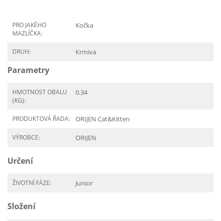
PRO JAKÉHO
Kočka
MAZLÍČKA:
DRUH:
Krmiva
Parametry
HMOTNOST OBALU
0.34
(KG):
PRODUKTOVÁ ŘADA:
ORIJEN Cat&Kitten
VÝROBCE:
ORIJEN
Určení
ŽIVOTNÍ FÁZE:
Junior
Složení