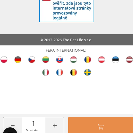
© 2017-2026 The Pet Life s.r.o..
FERA INTERNATIONAL:
−
+
Množství: