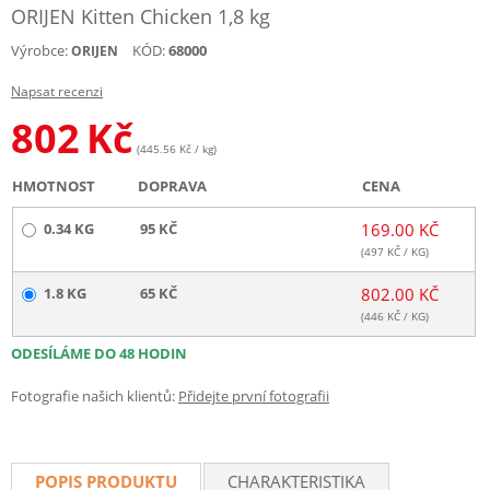
ORIJEN Kitten Chicken 1,8 kg
Výrobce:
KÓD:
68000
ORIJEN
Napsat recenzi
802
Kč
(445.56 Kč / kg)
HMOTNOST
DOPRAVA
CENA
0.34 KG
95 KČ
169.00 KČ
(
497
KČ / KG)
1.8 KG
65 KČ
802.00 KČ
(
446
KČ / KG)
ODESÍLÁME DO 48 HODIN
Fotografie našich klientů:
Přidejte první fotografii
POPIS PRODUKTU
CHARAKTERISTIKA