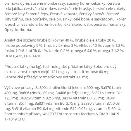
pižmová dýně, sušené mořské řasy, sušený kořen čekanky, čerstvá
celá jablka, čerstvá celá mrkev, čerstvé celé hrušky, čerstvé celé cukety,
čerstvé listy červené řepy, čerstvá kapusta, čerstvý špenát, čerstvé
listy tuřínu, celé borůvky, celé brusinky, celé bobule saskatoonu, kořen
lopuchu, levandule, kořen kozlíku lékařského, ostropestřec mariánský,
šípky, kurkuma.
Analytické složení: hrubé bílkoviny 40 %, hrubé oleje a tuky 20 %,
hrubé popeloviny 9 %, hrubá vláknina 3 %, vlhkost 10 %, vápník 1,3 %,
fosfor 1,0 %, hořčík 0,1 %, taurin 0,2 %, omega-6 4,0 %, omega-3 1,2 %,
DHA 0,4 %, EPA 0,4 %.
Přídatné látky (na kg): technologické přídatné látky: tokoferolový
extrakt z rostlinných olejů: 121 mg, kyselina citronová: 40 mg.
Senzorické přísady: rozmarýnový extrakt: 80 mg.
Výživové přísady: 3a890a cholinchlorid (cholin): 500 mg, 3a370 taurin:
400 mg, 3b606 (zinek): 80 mg, 3b406 (měď): 11 mg, 3a821 vitamin B1:
12,5 mg, 3a825i vitamin B2: 5 mg, 3a314 vitamin B3: 25 mg, 3a841
vitamin B5: 4 mg, 3a831 vitamin B6: 3,75 mg, 3a880 vitamin B7: 0,03
mg, 3a316 vitamin B9: 0,4 mg, vitamin B12: 0,05 mg, vitamin E: 60 IU.
Zootechnické přísady: 4b1707 Enterococcus faecium NCIMB 10415
1×10^9 CFU.