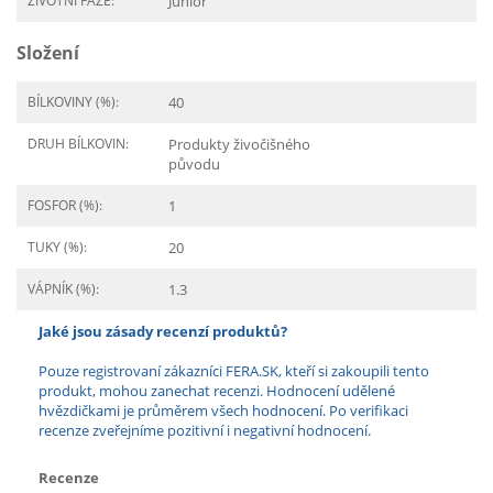
ŽIVOTNÍ FÁZE:
Junior
Složení
BÍLKOVINY (%):
40
DRUH BÍLKOVIN:
Produkty živočišného
původu
FOSFOR (%):
1
TUKY (%):
20
VÁPNÍK (%):
1.3
Jaké jsou zásady recenzí produktů?
Pouze registrovaní zákazníci FERA.SK, kteří si zakoupili tento
produkt, mohou zanechat recenzi. Hodnocení udělené
hvězdičkami je průměrem všech hodnocení. Po verifikaci
recenze zveřejníme pozitivní i negativní hodnocení.
Recenze