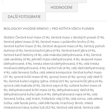
HODNOCENÍ
DALŠÍ FOTOGRAFIE
BIOLOGICKY VHODNÉ KRMIVO | PRO KOŤATA VŠECH PLEMEN
Složení: Čerstvé kozí maso (5 %), čerstvé maso z divokých prasat (5 %),
čerstvé jelení maso (5 %), čerstvé maso z polárního kruhu (5 %),
čerstvé kachní maso (5 %), čerstvé skopové maso (4 %), čerstvý pstruh
duhový (4 %), čerstvá kachní játra (4 %), čerstvá kančí játra (4 %),
čerstvé kančí ledviny (4 %), celá makrela (dehydrovaná, 4 %), čerstvé
celé sardinky (4 %), jehněčí maso (dehydrované, 4 %), skopové maso
(dehydrované, 4 %), treska obecná (dehydrovaná, 4 %), celá treska
modravá (dehydrovaná, 4 %), kachní tuk (4 %), celý sleď (dehydrovaný,
4 %), celá červená čočka, celá zelená kompozice: čerstvé kuřecí maso
(31 %), syrové krůtí maso (8 %), syrový losos (6 %), syrový celý sleď (5
%), čerstvé kuřecí orgány (játra, srdce) (4,5 %), syrová krůtí játra (4 %),
syrová celá makrela (4 %), čerstvá vejce (4 %), sušené kuřecí maso (4
%), dehydratované krůtí maso (4 %), dehydratovaný sleď (4 %),
dehydratovaná kuřecí játra (4 %), dehydratovaná vejce (4 %), celá
červená čočka, celý hrách, Pollackův olej (3 %), celá cizrna, celá zelená
čočka, celé fazole pinto, celé bílé fazole, hrachový škrob, mletá
miskantová tráva, kuřecí tuk (0,5 %), čerstvá celá dýně, čerstvá celá