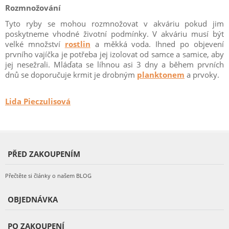
Rozmnožování
Tyto ryby se mohou rozmnožovat v akváriu pokud jim
poskytneme vhodné životní podmínky. V akváriu musí být
velké množství
rostlin
a měkká voda. Ihned po objevení
prvního vajíčka je potřeba jej izolovat od samce a samice, aby
jej nesežrali. Mláďata se líhnou asi 3 dny a během prvních
dnů se doporučuje krmit je drobným
planktonem
a prvoky.
Lida Pieczulisová
PŘED ZAKOUPENÍM
Přečtěte si články o našem BLOG
OBJEDNÁVKA
PO ZAKOUPENÍ