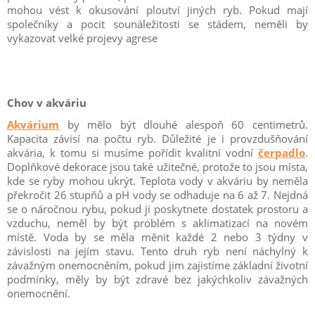
mohou vést k okusování ploutví jiných ryb. Pokud mají
společníky a pocit sounáležitosti se stádem, neměli by
vykazovat velké projevy agrese
Chov v akváriu
Akvárium
by mělo být dlouhé alespoň 60 centimetrů.
Kapacita závisí na počtu ryb. Důležité je i provzdušňování
akvária, k tomu si musíme pořídit kvalitní vodní
čerpadlo
.
Doplňkové dekorace jsou také užitečné, protože to jsou místa,
kde se ryby mohou ukrýt. Teplota vody v akváriu by neměla
překročit 26 stupňů a pH vody se odhaduje na 6 až 7. Nejdná
se o náročnou rybu, pokud ji poskytnete dostatek prostoru a
vzduchu, neměl by být problém s aklimatizací na novém
místě. Voda by se měla měnit každé 2 nebo 3 týdny v
závislosti na jejím stavu. Tento druh ryb není náchylný k
závažným onemocněním, pokud jim zajistíme základní životní
podmínky, měly by být zdravé bez jakýchkoliv závažných
onemocnění.