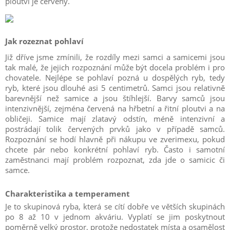
ploutví je červený.
Jak rozeznat pohlaví
Již dříve jsme zmínili, že rozdíly mezi samci a samicemi jsou
tak malé, že jejich rozpoznání může být docela problém i pro
chovatele. Nejlépe se pohlaví pozná u dospělých ryb, tedy
ryb, které jsou dlouhé asi 5 centimetrů. Samci jsou relativně
barevnější než samice a jsou štíhlejší. Barvy samců jsou
intenzivnější, zejména červená na hřbetní a řitní ploutvi a na
obličeji. Samice mají zlatavý odstín, méně intenzivní a
postrádají tolik červených prvků jako v případě samců.
Rozpoznání se hodí hlavně při nákupu ve zverimexu, pokud
chcete pár nebo konkrétní pohlaví ryb. Často i samotní
zaměstnanci mají problém rozpoznat, zda jde o samicic či
samce.
Charakteristika a temperament
Je to skupinová ryba, která se cítí dobře ve větších skupinách
po 8 až 10 v jednom akváriu. Vyplatí se jim poskytnout
poměrně velký prostor, protože nedostatek místa a osamělost