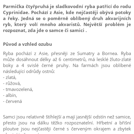
Parmička čtyřpruhá je sladkovodní ryba patřící do rodu
Cyprinidae. Pochází z Asie, kde nejčastěji obývá potoky
a řeky. Jedná se o poměrně oblíbený druh akvarijních
ryb, který volí mnoho akvaristů. Největší problém je
rozpoznat, zda jde o samce či samici .
Původ a vzhled ozubu
Ryba pochází z Asie, přesněji ze Sumatry a Bornea. Ryba
může dosáhnout délky až 6 centimetrů, má lesklé žluto-zlaté
boky a 4 svislé černé pruhy. Na farmách jsou oblíbené
následující odrůdy ostnů:
- zlatá,
- růžová,
- tmavozelená,
- albín,
- červená
Samci jsou relativně štíhlejší a mají jasnější odstín než samice,
přesto jsou na dálku těžko rozpoznatelní. Hřbetní a břišní
ploutve jsou nejčastěji černé s červeným okrajem a zbytek