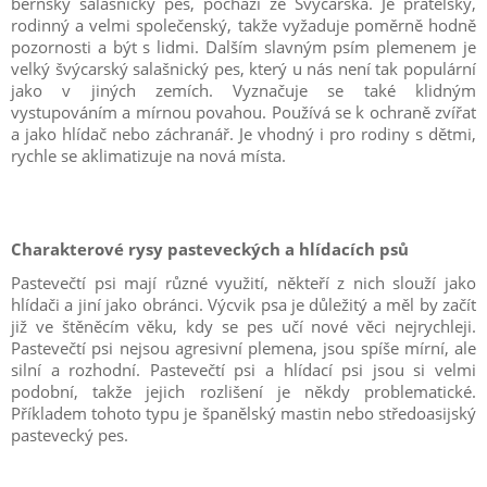
bernský salašnický pes, pochází ze Švýcarska. Je přátelský,
rodinný a velmi společenský, takže vyžaduje poměrně hodně
pozornosti a být s lidmi. Dalším slavným psím plemenem je
velký švýcarský salašnický pes, který u nás není tak populární
jako v jiných zemích. Vyznačuje se také klidným
vystupováním a mírnou povahou. Používá se k ochraně zvířat
a jako hlídač nebo záchranář. Je vhodný i pro rodiny s dětmi,
rychle se aklimatizuje na nová místa.
Charakterové rysy pasteveckých a hlídacích psů
Pastevečtí psi mají různé využití, někteří z nich slouží jako
hlídači a jiní jako obránci. Výcvik psa je důležitý a měl by začít
již ve štěněcím věku, kdy se pes učí nové věci nejrychleji.
Pastevečtí psi nejsou agresivní plemena, jsou spíše mírní, ale
silní a rozhodní. Pastevečtí psi a hlídací psi jsou si velmi
podobní, takže jejich rozlišení je někdy problematické.
Příkladem tohoto typu je španělský mastin nebo středoasijský
pastevecký pes.