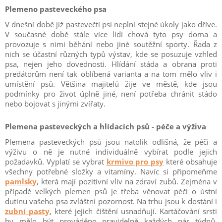
Plemeno pasteveckého psa
V dnešní době již pastevečtí psi neplní stejné úkoly jako dříve.
V současné době stále více lidí chová tyto psy doma a
provozuje s nimi běhání nebo jiné soutěžní sporty. Řada z
nich se účastní různých typů výstav, kde se posuzuje vzhled
psa, nejen jeho dovednosti. Hlídání stáda a obrana proti
predátorům není tak oblíbená varianta a na tom mělo vliv i
umístění psů. Většina majitelů žije ve městě, kde jsou
podmínky pro život úplně jiné, není potřeba chránit stádo
nebo bojovat s jinými zvířaty.
Plemena pasteveckých a hlídacích psů - péče a výživa
Plemena pasteveckých psů jsou natolik odlišná, že péči a
výživu o ně je nutné individuálně vybírat podle jejich
požadavků. Vyplatí se vybrat
krmivo pro psy
které obsahuje
všechny potřebné složky a vitamíny. Navíc si připomeňme
pamlsky
, která mají pozitivní vliv na zdraví zubů. Zejména v
případě velkých plemen psů je třeba věnovat péči o ústní
dutinu vašeho psa zvláštní pozornost. Na trhu jsou k dostání i
zubní pasty
, které jejich čištění usnadňují. Kartáčování srsti
by mělo být prováděno pravidelně každých pár týdnů,