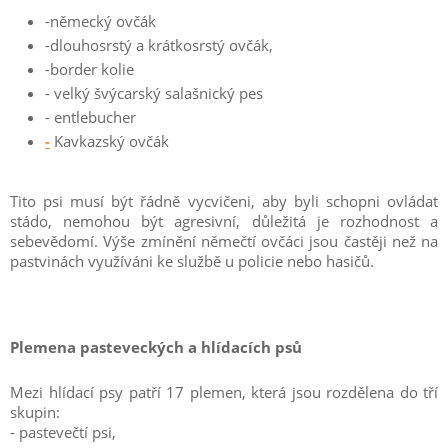
-německý ovčák
-dlouhosrstý a krátkosrstý ovčák,
-border kolie
- velký švýcarský salašnický pes
- entlebucher
-
Kavkazský ovčák
Tito psi musí být řádně vycvičeni, aby byli schopni ovládat
stádo, nemohou být agresivní, důležitá je rozhodnost a
sebevědomí. Výše zmínění němečtí ovčáci jsou častěji než na
pastvinách využíváni ke službě u policie nebo hasičů.
Plemena pasteveckých a hlídacích psů
Mezi hlídací psy patří 17 plemen, která jsou rozdělena do tří
skupin:
- pastevečtí psi,