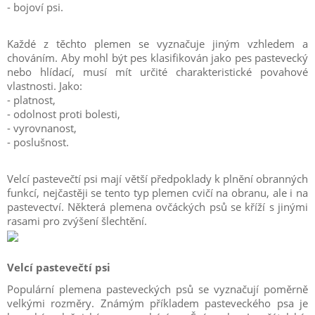
- bojoví psi.
Každé z těchto plemen se vyznačuje jiným vzhledem a
chováním. Aby mohl být pes klasifikován jako pes pastevecký
nebo hlídací, musí mít určité charakteristické povahové
vlastnosti. Jako:
- platnost,
- odolnost proti bolesti,
- vyrovnanost,
- poslušnost.
Velcí pastevečtí psi mají větší předpoklady k plnění obranných
funkcí, nejčastěji se tento typ plemen cvičí na obranu, ale i na
pastevectví. Některá plemena ovčáckých psů se kříží s jinými
rasami pro zvýšení šlechtění.
Velcí pastevečtí psi
Populární plemena pasteveckých psů se vyznačují poměrně
velkými rozměry. Známým příkladem pasteveckého psa je