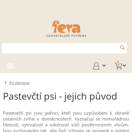
CHOVATELSKÉ POTŘEBY
0
Psí plemena
Pastevčtí psi - jejich původ
Pastevečtí psi jsou jedinci, kteří jsou uzpůsobeni k obraně
ostatních zvířat v domácnostech. Vyznačují se mimořádnou
hbitostí, vytrvalostí a odolností vůči povětrnostním vlivům.
Jsou vychováváni tak, aby byli schopni se postarat o ostatní