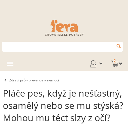
CHOVATELSKÉ POTŘEBY
0
Zdraví psů - prevence a nemoci
Pláče pes, když je nešťastný,
osamělý nebo se mu stýská?
Mohou mu téct slzy z očí?