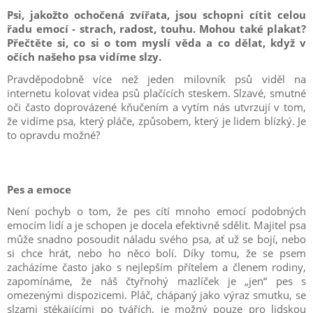
Psi, jakožto ochočená zvířata, jsou schopni cítit celou
řadu emocí - strach, radost, touhu. Mohou také plakat?
Přečtěte si, co si o tom myslí věda a co dělat, když v
očích našeho psa vidíme slzy.
Pravděpodobně více než jeden milovník psů viděl na
internetu kolovat videa psů plačících steskem. Slzavé, smutné
oči často doprovázené kňučením a vytím nás utvrzují v tom,
že vidíme psa, který pláče, způsobem, který je lidem blízký. Je
to opravdu možné?
Pes a emoce
Není pochyb o tom, že pes cítí mnoho emocí podobných
emocím lidí a je schopen je docela efektivně sdělit. Majitel psa
může snadno posoudit náladu svého psa, ať už se bojí, nebo
si chce hrát, nebo ho něco bolí. Díky tomu, že se psem
zacházíme často jako s nejlepším přítelem a členem rodiny,
zapomínáme, že náš čtyřnohý mazlíček je „jen“ pes s
omezenými dispozicemi. Pláč, chápaný jako výraz smutku, se
slzami stékajícími po tvářích, je možný pouze pro lidskou