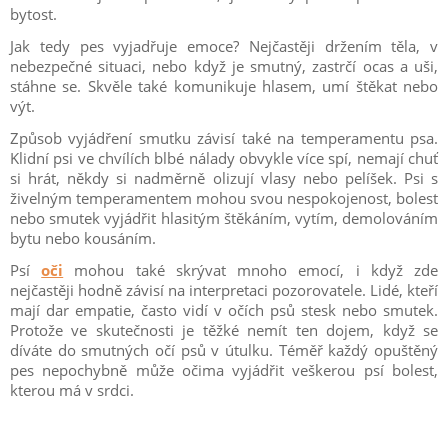
bytost.
Jak tedy pes vyjadřuje emoce? Nejčastěji držením těla, v
nebezpečné situaci, nebo když je smutný, zastrčí ocas a uši,
stáhne se. Skvěle také komunikuje hlasem, umí štěkat nebo
výt.
Způsob vyjádření smutku závisí také na temperamentu psa.
Klidní psi ve chvílích blbé nálady obvykle více spí, nemají chuť
si hrát, někdy si nadměrně olizují vlasy nebo pelíšek. Psi s
živelným temperamentem mohou svou nespokojenost, bolest
nebo smutek vyjádřit hlasitým štěkáním, vytím, demolováním
bytu nebo kousáním.
Psí
oči
mohou také skrývat mnoho emocí, i když zde
nejčastěji hodně závisí na interpretaci pozorovatele. Lidé, kteří
mají dar empatie, často vidí v očích psů stesk nebo smutek.
Protože ve skutečnosti je těžké nemít ten dojem, když se
díváte do smutných očí psů v útulku. Téměř každý opuštěný
pes nepochybně může očima vyjádřit veškerou psí bolest,
kterou má v srdci.