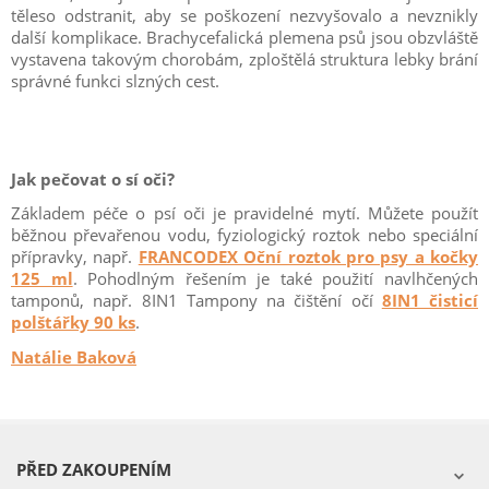
těleso odstranit, aby se poškození nezvyšovalo a nevznikly
další komplikace. Brachycefalická plemena psů jsou obzvláště
vystavena takovým chorobám, zploštělá struktura lebky brání
správné funkci slzných cest.
Jak pečovat o sí oči?
Základem péče o psí oči je pravidelné mytí. Můžete použít
běžnou převařenou vodu, fyziologický roztok nebo speciální
přípravky, např.
FRANCODEX Oční roztok pro psy a kočky
125 ml
. Pohodlným řešením je také použití navlhčených
tamponů, např. 8IN1 Tampony na čištění očí
8IN1 čisticí
polštářky 90 ks
.
Natálie Baková
PŘED ZAKOUPENÍM