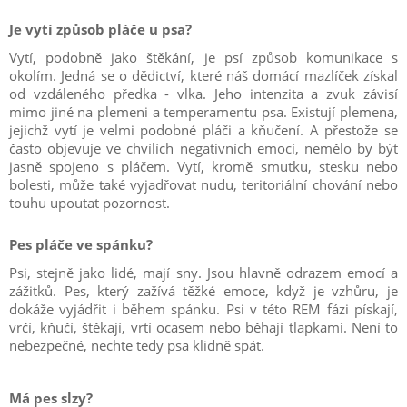
Je vytí způsob pláče u psa?
Vytí, podobně jako štěkání, je psí způsob komunikace s
okolím. Jedná se o dědictví, které náš domácí mazlíček získal
od vzdáleného předka - vlka. Jeho intenzita a zvuk závisí
mimo jiné na plemeni a temperamentu psa. Existují plemena,
jejichž vytí je velmi podobné pláči a kňučení. A přestože se
často objevuje ve chvílích negativních emocí, nemělo by být
jasně spojeno s pláčem. Vytí, kromě smutku, stesku nebo
bolesti, může také vyjadřovat nudu, teritoriální chování nebo
touhu upoutat pozornost.
Pes pláče ve spánku?
Psi, stejně jako lidé, mají sny. Jsou hlavně odrazem emocí a
zážitků. Pes, který zažívá těžké emoce, když je vzhůru, je
dokáže vyjádřit i během spánku. Psi v této REM fázi pískají,
vrčí, kňučí, štěkají, vrtí ocasem nebo běhají tlapkami. Není to
nebezpečné, nechte tedy psa klidně spát.
Má pes slzy?