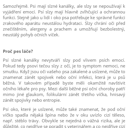
Samozřejmě. Psi mají slzné kanálky, ale slzy se nepoužívají k
vyjádření emocí. Psí slzy mají hlavně zvlhčující a ochrannou
funkci. Stejně jako u lidí i oko psa potřebuje ke správné funkci
zrakového aparátu neustálou hydrataci. Slzy chrání oči před
znečištěním, alergeny a prachem a umožňují bezbolestný,
neustálý pohyb očních víček.
Proč pes láče?
Psí slzné kanálky nevytváří slzy pod vlivem psích emocí.
Pokud tedy psovi tečou slzy z očí, je to symptom nemoci, ne
smutku. Když jsou oči vašeho psa zakalené a uslzené, může to
znamenat zánět spojivek nebo oční infekci, která je u psů
běžná. V takovém případě byste měli okamžitě navštívit
očního lékaře pro psy. Mezi další běžné psí oční choroby patří
mimo jiné glaukom, folikulární zánět třetího víčka, hnisavý
zánět spojivky nebo entropie.
Psí oko, které je uslzené, může také znamenat, že pod oční
víčko spadla nějaká špína nebo že v oku uvízlo cizí těleso,
např. stéblo trávy. Obvykle se nejedná o vážná rizika, ale je
důležité, co nejdříve se poradit s veterinářem a co nejdříve cizí