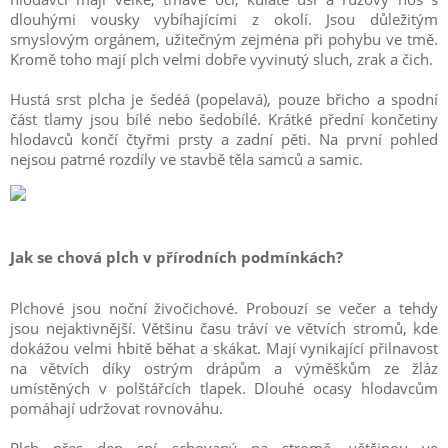
dlouhými vousky vybíhajícími z okolí. Jsou důležitým
smyslovým orgánem, užitečným zejména při pohybu ve tmě.
Kromě toho mají plch velmi dobře vyvinutý sluch, zrak a čich.
Hustá srst plcha je šedéá (popelavá), pouze břicho a spodní
část tlamy jsou bílé nebo šedobílé. Krátké přední končetiny
hlodavců končí čtyřmi prsty a zadní pěti. Na první pohled
nejsou patrné rozdíly ve stavbě těla samců a samic.
Jak se chová plch v přírodních podmínkách?
Plchové jsou noční živočichové. Probouzí se večer a tehdy
jsou nejaktivnější. Většinu času tráví ve větvích stromů, kde
dokážou velmi hbitě běhat a skákat. Mají vynikající přilnavost
na větvích díky ostrým drápům a výměškům ze žláz
umístěných v polštářcích tlapek. Dlouhé ocasy hlodavcům
pomáhají udržovat rovnováhu.