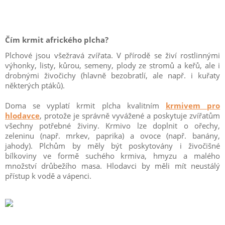
Čím krmit afrického plcha?
Plchové jsou všežravá zvířata. V přírodě se živí rostlinnými
výhonky, listy, kůrou, semeny, plody ze stromů a keřů, ale i
drobnými živočichy (hlavně bezobratlí, ale např. i kuřaty
některých ptáků).
Doma se vyplatí krmit plcha kvalitním
krmivem pro
hlodavce
, protože je správně vyvážené a poskytuje zvířatům
všechny potřebné živiny. Krmivo lze doplnit o ořechy,
zeleninu (např. mrkev, paprika) a ovoce (např. banány,
jahody). Plchům by měly být poskytovány i živočišné
bílkoviny ve formě suchého krmiva, hmyzu a malého
množství drůbežího masa. Hlodavci by měli mít neustálý
přístup k vodě a vápenci.