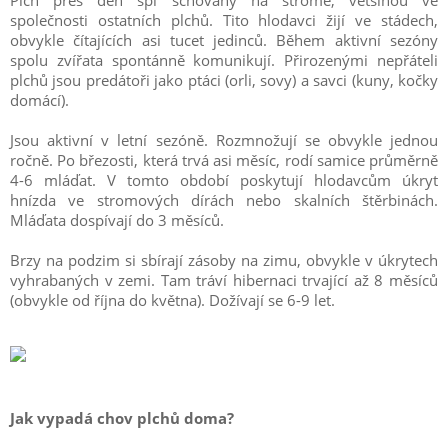
Plch přes den spí schovaný na stromě, většinou ve
společnosti ostatních plchů. Tito hlodavci žijí ve stádech,
obvykle čítajících asi tucet jedinců. Během aktivní sezóny
spolu zvířata spontánně komunikují. Přirozenými nepřáteli
plchů jsou predátoři jako ptáci (orli, sovy) a savci (kuny, kočky
domácí).
Jsou aktivní v letní sezóně. Rozmnožují se obvykle jednou
ročně. Po březosti, která trvá asi měsíc, rodí samice průměrně
4-6 mláďat. V tomto období poskytují hlodavcům úkryt
hnízda ve stromových dírách nebo skalních štěrbinách.
Mláďata dospívají do 3 měsíců.
Brzy na podzim si sbírají zásoby na zimu, obvykle v úkrytech
vyhrabaných v zemi. Tam tráví hibernaci trvající až 8 měsíců
(obvykle od října do května). Dožívají se 6-9 let.
Jak vypadá chov plchů doma?