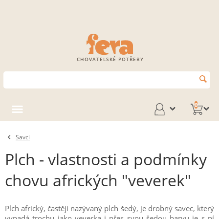
CHOVATELSKÉ POTŘEBY
0
Savci
Plch - vlastnosti a podmínky
chovu afrických "veverek"
Plch africký, častěji nazývaný plch šedý, je drobný savec, který
vypadá trochu jako veverka i přes svou šedou barvu je s ní