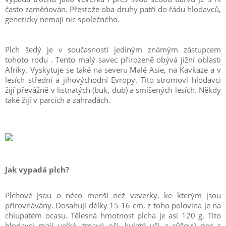
často zaměňován. Přestože oba druhy patří do řádu hlodavců,
geneticky nemají nic společného.
Plch šedý je v současnosti jediným známým zástupcem
tohoto rodu . Tento malý savec přirozeně obývá jižní oblasti
Afriky. Vyskytuje se také na severu Malé Asie, na Kavkaze a v
lesích střední a jihovýchodní Evropy. Tito stromoví hlodavci
žijí převážně v listnatých (buk, dub) a smíšených lesích. Někdy
také žijí v parcích a zahradách.
Jak vypadá plch?
Plchové jsou o něco menší než veverky, ke kterým jsou
přirovnávány. Dosahují délky 15-16 cm, z toho polovina je na
chlupatém ocasu. Tělesná hmotnost plcha je asi 120 g. Tito
hlodavci mají velké, tmavé oči, kulaté uši a růžový nos s