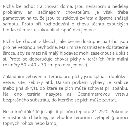
Plcha lze ochočit a chovat doma. Jsou nenároční a nedělají
problémy ani začínajícím chovatelům. Je však třeba
pamatovat na to, že jsou to stádová zvířata a špatně snášejí
samotu. Proto při rozhodování o chovu těchto exotických
hlodavců musíte zakoupit alespoň dva jedince.
Plcha lze chovat v klecích, ale běžně dostupné na trhu jsou
pro ně většinou nevhodné. Mají mříže rozmístěné dostatečně
široce, aby se mezi ně malý hlodavec mohl zaseknout a ublížit
si. Proto se doporučuje chovat plchy v teráriích (minimální
rozměry 50 x 40 x 70 cm pro dva jedince).
Základním vybavením terária pro plchy jsou šplhací doplňky -
větve, sítě, žebříky atd. Dalším prvkem výbavy je krabice
(nebo jiná skrýš), do které se plch může schovat při spánku.
Na dno terária nasypte asi 3centimetrovou vrstvu
bezprašného substrátu, do kterého se plch může zavrtat.
Nesmírně důležité je zajistit plchům teplotu 21-25°C. Pokud je
v místnosti chladněji, je vhodné terárium vytápět (pomocí
topných rohoží nebo lamp).