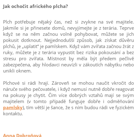
Jak ochočit afrického plcha?
Plch potřebuje nějaký čas, než si zvykne na své majitele.
Jakmile si je přinesete domů, nevyjímejte je z terária. Teprve
když se na něm začnou volně pohybovat, můžete se jich
pokusit dotknout. Nejjednodušší způsob, jak získat důvěru
plchů, je „uplatit“ je pamlskem. Když vám zvířata začnou žrát z
ruky, můžete je z terária vypustit bez rizika pokousání a bez
stresu pro zvířata. Místnost by měla být předem pečlivě
zabezpečena, aby hlodavci neuvízli v zákoutích nábytku nebo
unikli oknem.
Plchové si rádi hrají. Zároveň se mohou naučit vkročit do
náruče svého pečovatele, i když nemusí nutně dobře reagovat
na pokusy je chytit. Čím více dobrých vztahů mají se svým
majitelem (v tomto případě funguje dobře i odměňování
pamlsky
), tím větší je šance, že s ním budou rádi ve fyzickém
kontaktu.
Anna Dobroňová