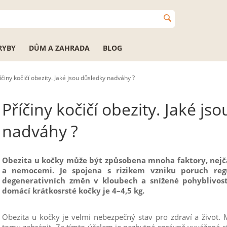
RYBY
DŮM A ZAHRADA
BLOG
íčiny kočičí obezity. Jaké jsou důsledky nadváhy ?
Příčiny kočičí obezity. Jaké js
nadváhy ?
Obezita u kočky může být způsobena mnoha faktory, nejč
a nemocemi. Je spojena s rizikem vzniku poruch regu
degenerativních změn v kloubech a snížené pohyblivos
domácí krátkosrsté kočky je 4–4,5 kg.
Obezita u kočky je velmi nebezpečný stav pro zdraví a život. M