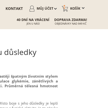
0
KONTAKT
MŮJ ÚČET
KOŠÍK
40 DNÍ NA VRÁCENÍ
DOPRAVA ZDARMA!
JEN U NÁS!
OBJEDNÁVKY NAD 849 KČ
ou důsledky
astěji špatným životním stylem
lace glykémie, zánětlivých a
ti. Průměrná tělesná hmotnost
ísto boje s jeho důsledky je lepší