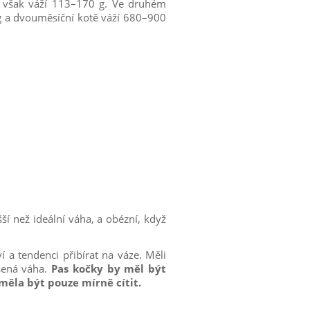
 však váží 113–170 g. Ve druhém
 g a dvouměsíční kotě váží 680–900
í než ideální váha, a obézní, když
í a tendenci přibírat na váze. Měli
ýšená váha.
Pas kočky by měl být
měla být pouze mírně cítit.