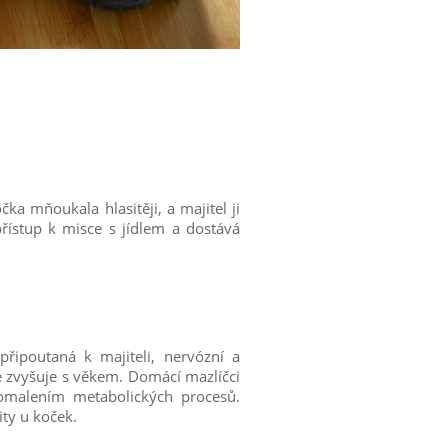
ka mňoukala hlasitěji, a majitel ji
řístup k misce s jídlem a dostává
 připoutaná k majiteli, nervózní a
se zvyšuje s věkem. Domácí mazlíčci
pomalením metabolických procesů.
ty u koček.