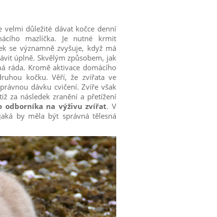
 velmi důležité dávat kočce denní
ácího mazlíčka. Je nutné krmit
ček se významně zvyšuje, když má
ávit úplně. Skvělým způsobem, jak
 má ráda. Kromě aktivace domácího
ruhou kočku. Věří, že zvířata ve
 správnou dávku cvičení. Zvíře však
tiž za následek zranění a přetížení
o odborníka na výživu zvířat
. V
jaká by měla být správná tělesná