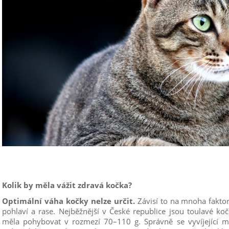
Kolik by měla vážit zdravá kočka?
Optimální váha kočky nelze určit.
Závisí to na mnoha faktor
pohlaví a rase. Nejběžnější v České republice jsou toulavé ko
měla pohybovat v rozmezí 70–110 g. Správně se vyvíjející