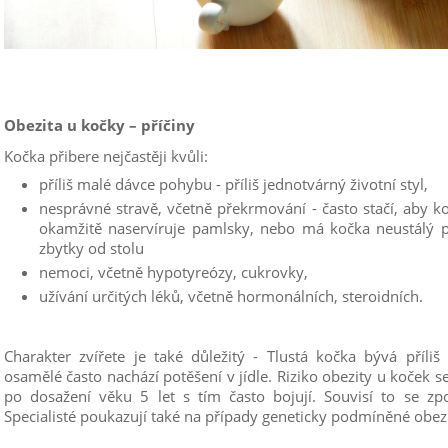
Obezita u kočky – příčiny
Kočka přibere nejčastěji kvůli:
příliš malé dávce pohybu - příliš jednotvárný životní styl,
nesprávné stravě, včetně překrmování - často stačí, aby koč
okamžitě naservíruje pamlsky, nebo má kočka neustálý p
zbytky od stolu
nemoci, včetně hypotyreózy, cukrovky,
užívání určitých léků, včetně hormonálních, steroidních.
Charakter zvířete je také důležitý - Tlustá kočka bývá příliš
osamělé často nachází potěšení v jídle. Riziko obezity u koček 
po dosažení věku 5 let s tím často bojují. Souvisí to se z
Specialisté poukazují také na případy geneticky podmíněné obezi