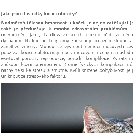
Jaké jsou důsledky kočičí obezity?
Nadměrná tělesná hmotnost u koček je nejen zatěžující (
také je předurčuje k mnoha zdravotním problémům
. 
onemocnění jater, kardiovaskulárních onemocnění (zejména
dýcháním. Nadměrné kilogramy způsobují přetížení kloubů a
zánětlivé změny. Mohou se vyvinout nemoci močových cest
používají kočičí toaletu, mají moč v močovém měchýři a násled
existovat poruchy reprodukce, porodní komplikace. Zvířata ma
způsobit kožní onemocnění. Kromě fyzických komplikací můž
náchylnější ke stresu a smutné. Kvůli snížené pohyblivosti je
uniknout ze stresového faktoru.