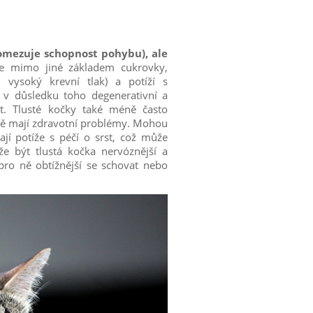
omezuje schopnost pohybu), ale
Je mimo jiné základem cukrovky,
 vysoký krevní tlak) a potíží s
 v důsledku toho degenerativní a
. Tlusté kočky také méně často
ně mají zdravotní problémy. Mohou
jí potíže s péčí o srst, což může
e být tlustá kočka nervóznější a
 pro ně obtížnější se schovat nebo