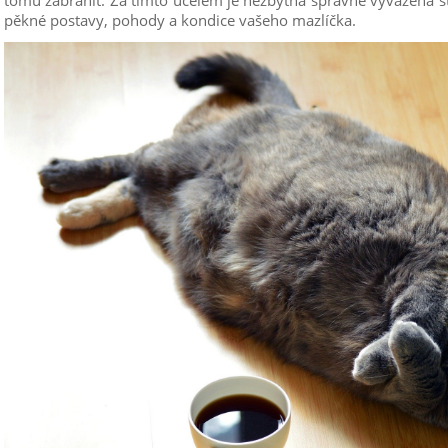
tomu zabránit. Za tímto účelem je nezbytná správně vyvážená stra
pěkné postavy, pohody a kondice vašeho mazlíčka.