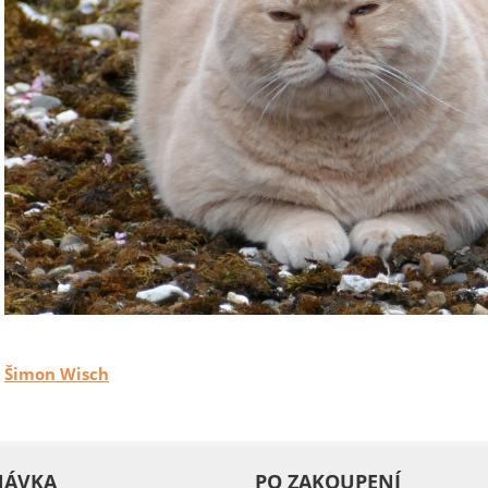
Šimon Wisch
NÁVKA
PO ZAKOUPENÍ