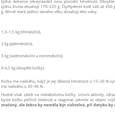
týdne dokonce zdvojnásobit svou porodní hmotnost. Obvykle
týdnu života dosahují 170–225 g. Čtyřtýdenní kotě váží až 450
g. Mírně starší jedinci daného věku dosahují této váhy:
1,3–1,5 kg (tříměsíční),
2 kg (pětiměsíční),
3 kg (sedmiměsíční a osmiměsíční),
4-4,5 kg (dospělé kočky).
Kočka má nadváhu, když je její tělesná hmotnost o 15–20 % vyšš
má nadváhu o 30–40 %.
Hodně však záleží na metabolismu kočky, úrovni aktivity, zdrav
byste kočku pečlivě sledovat a reagovat, jakmile se objeví zv
značený, ale žebra by neměla být viditelná, při dotyku by 