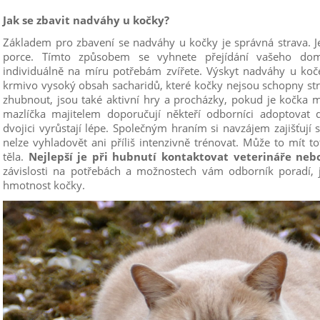
Jak se zbavit nadváhy u kočky?
Základem pro zbavení se nadváhy u kočky je správná strava. Je
porce. Tímto způsobem se vyhnete přejídání vašeho dom
individuálně na míru potřebám zvířete. Výskyt nadváhy u ko
krmivo vysoký obsah sacharidů, které kočky nejsou schopny str
zhubnout, jsou také aktivní hry a procházky, pokud je kočka
mazlíčka majitelem doporučují někteří odborníci adoptovat d
dvojici vyrůstají lépe. Společným hraním si navzájem zajišťují
nelze vyhladovět ani příliš intenzivně trénovat. Může to mít to
těla.
Nejlepší je při hubnutí kontaktovat veterináře neb
závislosti na potřebách a možnostech vám odborník poradí, 
hmotnost kočky.