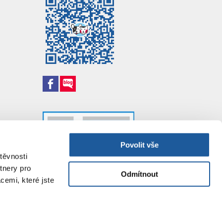
Povolit vše
těvnosti
tnery pro
Odmítnout
cemi, které jste