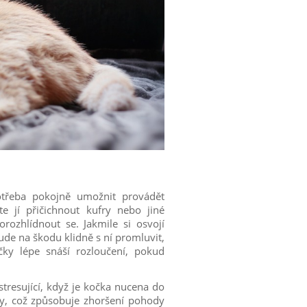
třeba pokojně umožnit provádět
e jí přičichnout kufry nebo jiné
rozhlídnout se. Jakmile si osvojí
ude na škodu klidně s ní promluvit,
čky lépe snáší rozloučení, pokud
 stresující, když je kočka nucena do
ry, což způsobuje zhoršení pohody