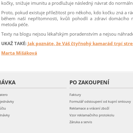
kočky, snižuje imunitu a prodlužuje následný návrat do normáln
Proto, pokud existuje příležitost pro někoho, kdo kočku zná a rá
během naší nepřítomnosti, kvůli pohodlí a zdraví domácího m
metoda péče.
Texty na blogu nejsou lékařským poradenstvím a nejsou náhrado
UKAŽ TAKÉ:
Jak poznáte, že Váš čtyřnohý kamarád trpí str
Marta Mišáková
NÁVKA
PO ZAKOUPENÍ
atero
Faktury
bjednávky
Formulář odstoupení od kupní smlouvy
účtu
Reklamace a vrácení zboží
dnávky
Vzor reklamačního protokolu
Záruka a servis