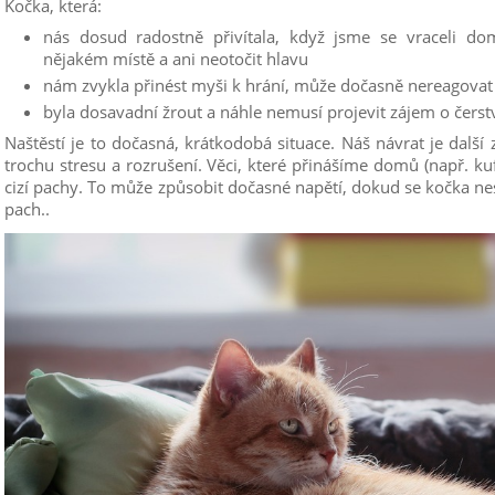
Kočka, která:
nás dosud radostně přivítala, když jsme se vraceli do
nějakém místě a ani neotočit hlavu
nám zvykla přinést myši k hrání, může dočasně nereagovat
byla dosavadní žrout a náhle nemusí projevit zájem o čerst
Naštěstí je to dočasná, krátkodobá situace. Náš návrat je dalš
trochu stresu a rozrušení. Věci, které přinášíme domů (např. kuf
cizí pachy. To může způsobit dočasné napětí, dokud se kočka ne
pach..