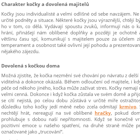
Charakter kočky a dovolená majitelů
Kočky jsou individualisté a velmi odlišné od sebe navzájem. N
určité podněty a situace. Některé kočky jsou výraznější, chtějí 
ho v tom, co dělá. Vydávají spoustu zvuků, informují nás o k
hrání, přinášejí nám oblíbené doplňky a později je ochotně a
většinu času spí, komunikují s majitelem pouze za účelem zí
temperament a osobnost také ovlivní její pohodu a prezentovan
nějakého zájezdu.
Dovolená s kočkou doma
Možná zjistíte, že kočka nezmění své chování po návratu z delší
viditelná a dokonce okázalá. Během odloučení od majitele, i k
péče od někoho jiného, kočka může zažívat stres. Kočky nemají r
velmi cenná. Dokonce i když kočka zůstala ve svém domě a přijde
se cítí nejistá, po celou dobu zůstává v určité míře ostražito
důsledku toho kočky jedí méně nebo zcela odmítají
krmivo
.
nechtějí hrát, nereagují na své oblíbené
hračky
, pokud dom
prohlubuje s dobou naší nepřítomnosti. Když se konečně vrá
pozitivní emoce u našeho spatření, na druhé straně může pre
označované jako „trucování“.