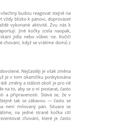
e všechny budou reagovat stejně na
být vždy blízko k pánovi, doprovázet
aždé vykonané aktivitě. Zvu nás k
portují. Jiné kočky zcela naopak,
skání jídla nebo vůbec ne. Kočičí
é chování, když se vrátíme domů z
 dovolené. Nejčastěji je však změna
dyž je v tom okamžiku poskytována
ádi změny a stálost okolí je pro ně
 na to, aby se o ní postarat, často
sti a připravenosti. Stává se, že v
 Stejně tak se zábavou — často se
a není milovaný pán. Situace se
tíme, na jedné straně kočka cítí
zentovat chování, které je často