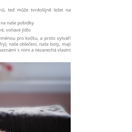
mů, teď může tvrdošíjně ležet na
 na naše pobídky
vé, voňavé jídlo
í změnou pro kočku, a proto vytváří
ry), naše oblečení, naše boty, mají
seznámí s nimi a nezanechá vlastní