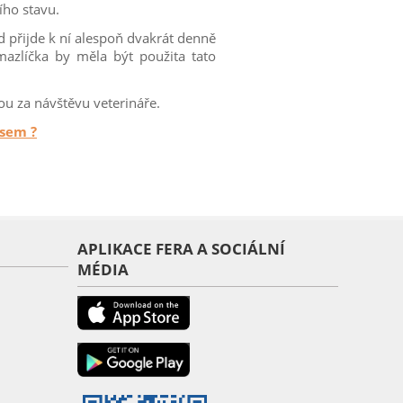
ího stavu.
d přijde k ní alespoň dvakrát denně
azlíčka by měla být použita tato
u za návštěvu veterináře.
esem ?
APLIKACE FERA A SOCIÁLNÍ
MÉDIA