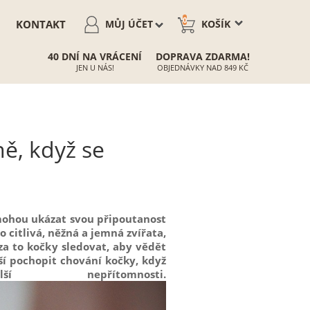
0
KONTAKT
MŮJ ÚČET
KOŠÍK
40 DNÍ NA VRÁCENÍ
DOPRAVA ZDARMA!
JEN U NÁS!
OBJEDNÁVKY NAD 849 KČ
ě, když se
emohou ukázat svou připoutanost
 citlivá, něžná a jemná zvířata,
a to kočky sledovat, aby vědět
ší pochopit chování kočky, když
přítomnosti.