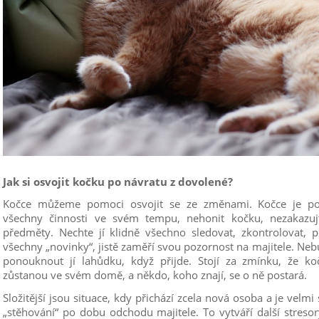
Jak si osvojit kočku po návratu z dovolené?
Kočce můžeme pomoci osvojit se ze změnami. Kočce je po
všechny činnosti ve svém tempu, nehonit kočku, nezakazujt
předměty. Nechte jí klidně všechno sledovat, zkontrolovat, po
všechny „novinky“, jistě zaměří svou pozornost na majitele. Neb
ponouknout jí lahůdku, když přijde. Stojí za zmínku, že ko
zůstanou ve svém domě, a někdo, koho znají, se o ně postará.
Složitější jsou situace, kdy přichází zcela nová osoba a je velmi
„stěhování“ po dobu odchodu majitele. To vytváří další streso