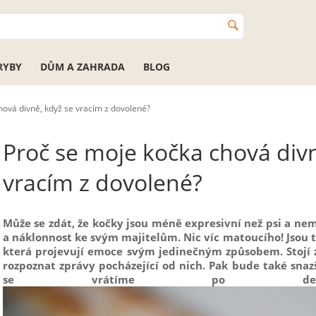
RYBY
DŮM A ZAHRADA
BLOG
hová divně, když se vracím z dovolené?
Proč se moje kočka chová divn
vracím z dovolené?
Může se zdát, že kočky jsou méně expresivní než psi a n
a náklonnost ke svým majitelům. Nic víc matoucího! Jsou to
která projevují emoce svým jedinečným způsobem. Stojí z
rozpoznat zprávy pocházející od nich. Pak bude také snaz
se vrátíme po delší ne